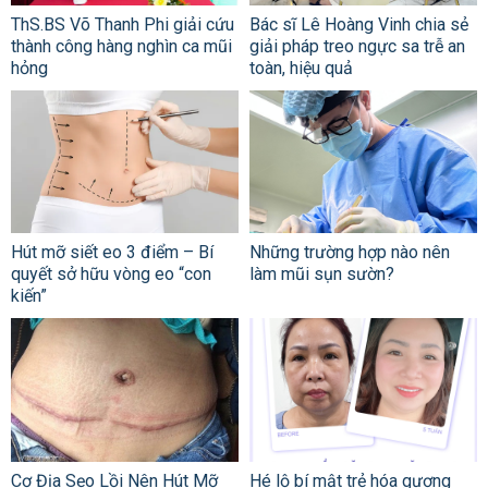
ThS.BS Võ Thanh Phi giải cứu
Bác sĩ Lê Hoàng Vinh chia sẻ
thành công hàng nghìn ca mũi
giải pháp treo ngực sa trễ an
hỏng
toàn, hiệu quả
Hút mỡ siết eo 3 điểm – Bí
Những trường hợp nào nên
quyết sở hữu vòng eo “con
làm mũi sụn sườn?
kiến”
Cơ Địa Sẹo Lồi Nên Hút Mỡ
Hé lộ bí mật trẻ hóa gương