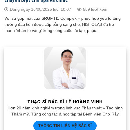
chuyên biệt cho spa và clinic
Đăng ngày 16/08/2025 lúc: 10:07
589 lượt xem
Với sự góp mặt của SRGF H1 Complex – phức hợp yếu tố tăng
trưởng đầu tiên được cấp bằng sáng chế, HISTOLAB đã trở
thành ‘nhân tố vàng’ trong công cuộc tái tạo, phục...
THẠC SĨ BÁC SĨ LÊ HOÀNG VINH
Hơn 20 năm kinh nghiệm trong lĩnh vực Phẫu thuật – Tạo hình
Thẩm mỹ. Từng công tác & học tập tại Bệnh viện Chợ Rẫy
THÔNG TIN LIÊN HỆ BÁC SĨ