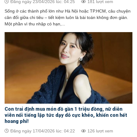
Đăng ngày 23/04/2026 lúc: 04:25
181 lượt xem
Sống ở các thành phố lớn như Hà Nội hoặc TP.HCM, câu chuyện
cân đối giữa chi tiêu – tiết kiệm luôn là bài toán không đơn giản.
Một phần vì thu nhập có hạn,...
Con trai định mua món đồ gần 1 triệu đồng, nữ diễn
viên nổi tiếng lập tức dạy dỗ cực khéo, khiến con hết
hoang phí!
Đăng ngày 17/04/2026 lúc: 04:22
126 lượt xem