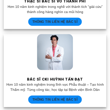
THẠC SĨ BÁC SĨ VÕ THANH PHI
Hơn 10 năm kinh nghiệm trong nghề với thành tích “giải cứu”
thành công hàng nghìn ca mũi hỏng
THÔNG TIN LIÊN HỆ BÁC SĨ
BÁC SĨ CKI HUỲNH TẤN ĐẠT
Hơn 10 năm kinh nghiệm trong lĩnh vực Phẫu thuật – Tạo hình
Thẩm mỹ. Từng công tác, học tập tại Bệnh viện Bình Dân
THÔNG TIN LIÊN HỆ BÁC SĨ