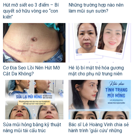
Hút mỡ siết eo 3 điểm – Bí
Những trường hợp nào nên
quyết sở hữu vòng eo “con
làm mũi sụn sườn?
kiến”
Cơ Địa Sẹo Lồi Nên Hút Mỡ
Hé lộ bí mật trẻ hóa gương
Cắt Da Không?
mặt cho phụ nữ trung niên
Sửa mũi hỏng bằng kỹ thuật
Bác sĩ Lê Hoàng Vinh chia sẻ
nâng mũi tái cấu trúc
hành trình ‘giải cứu’ những