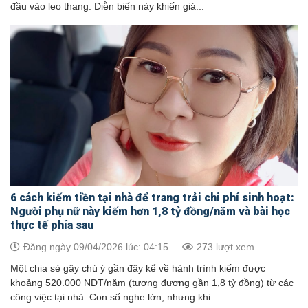
đầu vào leo thang. Diễn biến này khiến giá...
6 cách kiếm tiền tại nhà để trang trải chi phí sinh hoạt:
Người phụ nữ này kiếm hơn 1,8 tỷ đồng/năm và bài học
thực tế phía sau
Đăng ngày 09/04/2026 lúc: 04:15
273 lượt xem
Một chia sẻ gây chú ý gần đây kể về hành trình kiếm được
khoảng 520.000 NDT/năm (tương đương gần 1,8 tỷ đồng) từ các
công việc tại nhà. Con số nghe lớn, nhưng khi...