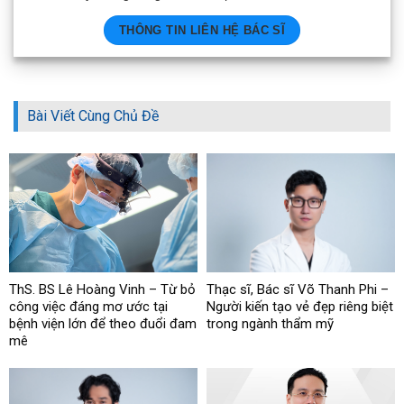
THÔNG TIN LIÊN HỆ BÁC SĨ
Bài Viết Cùng Chủ Đề
ThS. BS Lê Hoàng Vinh – Từ bỏ
Thạc sĩ, Bác sĩ Võ Thanh Phi –
công việc đáng mơ ước tại
Người kiến tạo vẻ đẹp riêng biệt
bệnh viện lớn để theo đuổi đam
trong ngành thẩm mỹ
mê