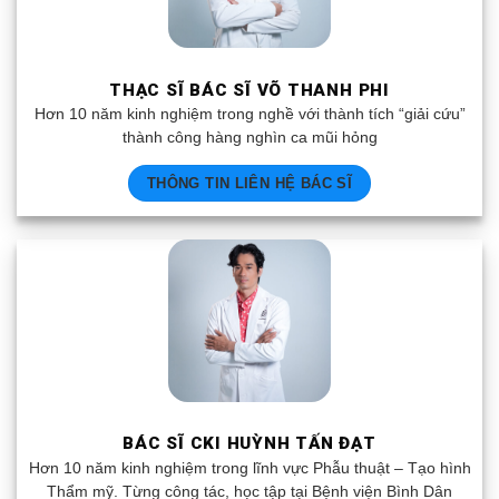
THẠC SĨ BÁC SĨ VÕ THANH PHI
Hơn 10 năm kinh nghiệm trong nghề với thành tích “giải cứu”
thành công hàng nghìn ca mũi hỏng
THÔNG TIN LIÊN HỆ BÁC SĨ
BÁC SĨ CKI HUỲNH TẤN ĐẠT
Hơn 10 năm kinh nghiệm trong lĩnh vực Phẫu thuật – Tạo hình
Thẩm mỹ. Từng công tác, học tập tại Bệnh viện Bình Dân