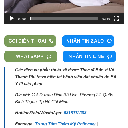
00:00
03:10
GỌI ĐIỆN THOẠI
NHẮN TIN ZALO
WHATSAPP
NHẮN TIN LINE
Các dịch vụ phẫu thuật sẽ được Thạc sĩ Bác sĩ Võ
Thanh Phi thực hiện tại bệnh viện đạt chuẩn do Bộ
Y tế cấp phép.
Địa chỉ:
11A Đường Đinh Bộ Lĩnh, Phường 24, Quận
Bình Thạnh, Tp.Hồ Chí Minh.
Hotline/Zalo/WhatsApp:
0818113388
Fanpage:
Trung Tâm Thẩm Mỹ Philocaly
|