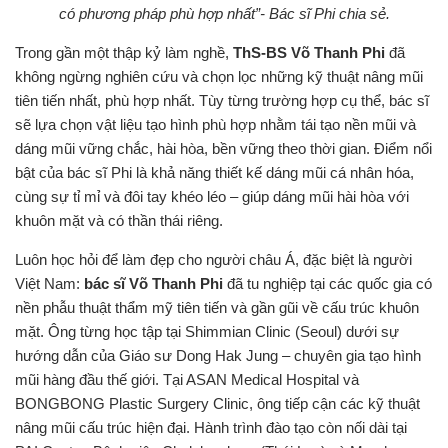
có phương pháp phù hợp nhất”- Bác sĩ Phi chia sẻ.
Trong gần một thập kỷ làm nghề,
ThS-BS Võ Thanh Phi
đã
không ngừng nghiên cứu và chọn lọc những kỹ thuật nâng mũi
tiên tiến nhất, phù hợp nhất. Tùy từng trường hợp cụ thể, bác sĩ
sẽ lựa chọn vật liệu tạo hình phù hợp nhằm tái tạo nền mũi và
dáng mũi vững chắc, hài hòa, bền vững theo thời gian. Điểm nổi
bật của bác sĩ Phi là khả năng thiết kế dáng mũi cá nhân hóa,
cùng sự tỉ mỉ và đôi tay khéo léo – giúp dáng mũi hài hòa với
khuôn mặt và có thần thái riêng.
Luôn học hỏi để làm đẹp cho người châu Á, đặc biệt là người
Việt Nam:
bác sĩ Võ Thanh Phi
đã tu nghiệp tại các quốc gia có
nền phẫu thuật thẩm mỹ tiên tiến và gần gũi về cấu trúc khuôn
mặt. Ông từng học tập tại Shimmian Clinic (Seoul) dưới sự
hướng dẫn của Giáo sư Dong Hak Jung – chuyên gia tạo hình
mũi hàng đầu thế giới. Tại ASAN Medical Hospital và
BONGBONG Plastic Surgery Clinic, ông tiếp cận các kỹ thuật
nâng mũi cấu trúc hiện đại. Hành trình đào tạo còn nối dài tại