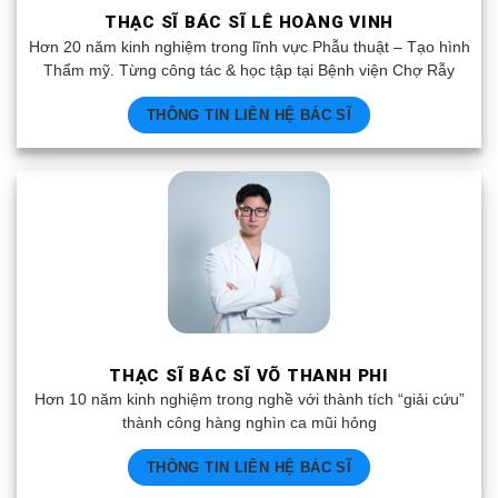
THẠC SĨ BÁC SĨ LÊ HOÀNG VINH
Hơn 20 năm kinh nghiệm trong lĩnh vực Phẫu thuật – Tạo hình
Thẩm mỹ. Từng công tác & học tập tại Bệnh viện Chợ Rẫy
THÔNG TIN LIÊN HỆ BÁC SĨ
THẠC SĨ BÁC SĨ VÕ THANH PHI
Hơn 10 năm kinh nghiệm trong nghề với thành tích “giải cứu”
thành công hàng nghìn ca mũi hỏng
THÔNG TIN LIÊN HỆ BÁC SĨ