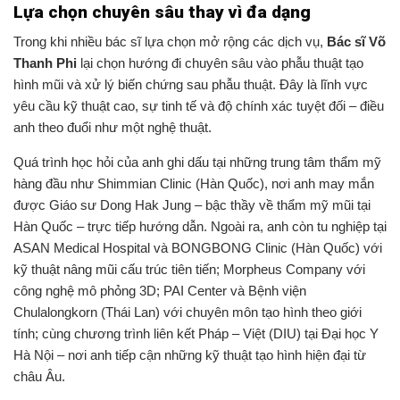
Lựa chọn chuyên sâu thay vì đa dạng
Trong khi nhiều bác sĩ lựa chọn mở rộng các dịch vụ,
Bác sĩ Võ
Thanh Phi
lại chọn hướng đi chuyên sâu vào phẫu thuật tạo
hình mũi và xử lý biến chứng sau phẫu thuật. Đây là lĩnh vực
yêu cầu kỹ thuật cao, sự tinh tế và độ chính xác tuyệt đối – điều
anh theo đuổi như một nghệ thuật.
Quá trình học hỏi của anh ghi dấu tại những trung tâm thẩm mỹ
hàng đầu như Shimmian Clinic (Hàn Quốc), nơi anh may mắn
được Giáo sư Dong Hak Jung – bậc thầy về thẩm mỹ mũi tại
Hàn Quốc – trực tiếp hướng dẫn. Ngoài ra, anh còn tu nghiệp tại
ASAN Medical Hospital và BONGBONG Clinic (Hàn Quốc) với
kỹ thuật nâng mũi cấu trúc tiên tiến; Morpheus Company với
công nghệ mô phỏng 3D; PAI Center và Bệnh viện
Chulalongkorn (Thái Lan) với chuyên môn tạo hình theo giới
tính; cùng chương trình liên kết Pháp – Việt (DIU) tại Đại học Y
Hà Nội – nơi anh tiếp cận những kỹ thuật tạo hình hiện đại từ
châu Âu.