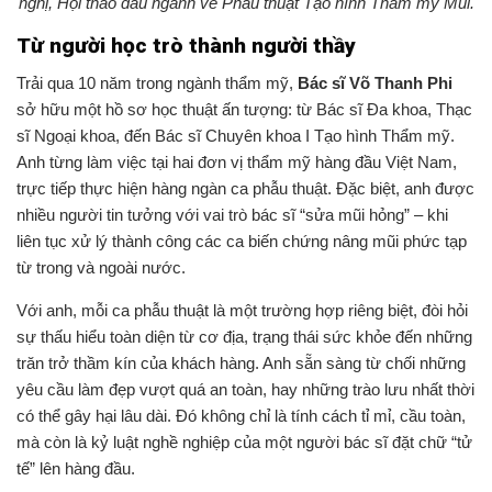
nghị, Hội thảo đầu ngành về Phẫu thuật Tạo hình Thẩm mỹ Mũi.
Từ người học trò thành người thầy
Trải qua 10 năm trong ngành thẩm mỹ,
Bác sĩ Võ Thanh Phi
sở hữu một hồ sơ học thuật ấn tượng: từ Bác sĩ Đa khoa, Thạc
sĩ Ngoại khoa, đến Bác sĩ Chuyên khoa I Tạo hình Thẩm mỹ.
Anh từng làm việc tại hai đơn vị thẩm mỹ hàng đầu Việt Nam,
trực tiếp thực hiện hàng ngàn ca phẫu thuật. Đặc biệt, anh được
nhiều người tin tưởng với vai trò bác sĩ “sửa mũi hỏng” – khi
liên tục xử lý thành công các ca biến chứng nâng mũi phức tạp
từ trong và ngoài nước.
Với anh, mỗi ca phẫu thuật là một trường hợp riêng biệt, đòi hỏi
sự thấu hiểu toàn diện từ cơ địa, trạng thái sức khỏe đến những
trăn trở thầm kín của khách hàng. Anh sẵn sàng từ chối những
yêu cầu làm đẹp vượt quá an toàn, hay những trào lưu nhất thời
có thể gây hại lâu dài. Đó không chỉ là tính cách tỉ mỉ, cầu toàn,
mà còn là kỷ luật nghề nghiệp của một người bác sĩ đặt chữ “tử
tế” lên hàng đầu.