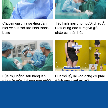
Chuyên gia chia sẻ điều cần
Tạo hình mũi cho người châu Á:
biết về hút mỡ tạo hình thành
Hiểu đúng đặc trưng và giải
bụng
pháp cá nhân hóa
Sửa mũi hỏng sau nâng: Khi
Hút mỡ lấy lại vóc dáng có phải
nào nên sửa, khi nào nên chờ?
đánh cược với rủi ro?