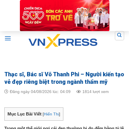
Skip
to
content
Thạc sĩ, Bác sĩ Võ Thanh Phi – Người kiến tạo
vẻ đẹp riêng biệt trong ngành thẩm mỹ
Đăng ngày 04/08/2026 lúc: 04:09
1814 lượt xem
Mục Lục Bài Viết
[
Hiển Thị
]
Trong một thế giới nơi cái đẹp thường bị đo đếm bằng tỷ lệ