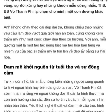
vàng, sự đối xứng hay những khuôn mẫu cứng nhắc, ThS.
BS Võ Thanh Phi lại chọn cho mình một con đường khác
biệt.
Anh không chạy theo cái đẹp đại trà, không chiều theo những
yêu cầu làm đẹp vượt qua giới hạn an toàn, cũng không xem
thẩm mỹ như một cuộc chạy đua theo xu hướng. Với anh, mỗi
gương mặt là một tạo tác riêng biệt mà tạo hóa ban tặng và
nhiệm vụ của bác sĩ thẩm mỹ là tôn lên vẻ đẹp ấy bằng sự hài
hòa.
Đam mê khởi nguồn từ tuổi thơ và sự đồng
cảm
Từ khi còn nhỏ, tận mắt chứng kiến những người xung quanh
tự ti vì ngoại hình hay biến dạng do tai nạn, Võ Thanh Phi đã
sớm nhận ra rằng vẻ ngoài không đơn thuần là hình thức, mà
còn ảnh hưởng sâu sắc đến sự tự tin và cách mỗi người nhìn
nhận bản thân. Yêu thích nghệ thuật và đam mê cấu trúc hình
khối, anh chọn con đường phẫu thuật thẩm mỹ để giúp người