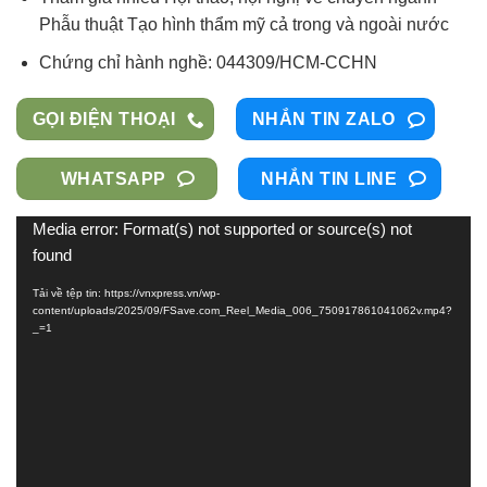
Phẫu thuật Tạo hình thẩm mỹ cả trong và ngoài nước
Chứng chỉ hành nghề:
044309/HCM-CCHN
GỌI ĐIỆN THOẠI
NHẮN TIN ZALO
WHATSAPP
NHẮN TIN LINE
Trình
Media error: Format(s) not supported or source(s) not
found
chơi
Video
Tải về tệp tin: https://vnxpress.vn/wp-
content/uploads/2025/09/FSave.com_Reel_Media_006_750917861041062v.mp4?
_=1