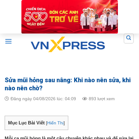
Skip
to
content
Sửa mũi hỏng sau nâng: Khi nào nên sửa, khi
nào nên chờ?
Đăng ngày 04/08/2026 lúc: 04:09
893 lượt xem
Mục Lục Bài Viết
[
Hiển Thị
]
Mỗi ca mũi hỏng là một câu chuyện khác nhau và để sửa lại