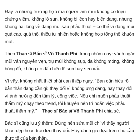
Đây là những trường hợp mà người làm mũi không có triệu
chứng viêm, không lộ sụn, không bị lệch hay biến dạng, nhưng
không hài lòng về dáng mũi sau phẫu thuật – có thể vì dáng mũi
quá cao, quá thô, thiếu tự nhiên hoặc không hợp tổng thể khuôn
mặt.
Theo
Thạc sĩ Bác sĩ Võ Thanh Phi
, trong nhóm này: vách ngăn
mũi vẫn nguyên vẹn, trụ mũi không sụp, da không mỏng, không
bóng đỏ, không có dấu hiệu lộ sụn hay sẹo xấu.
Vì vậy, không nhất thiết phải can thiệp ngay. “Bạn cần hiểu rõ
bản thân đang cần gì: thay đổi vì không ưng dáng, hay thay đổi
vì ảnh hưởng đến tâm lý, công việc. Nếu chỉ muốn phẫu thuật
thẩm mỹ chạy theo trend, tôi khuyên nên trì hoãn việc phẫu
thuật thẩm mỹ.” –
Thạc sĩ Bác sĩ Võ Thanh Phi
chia sẻ.
Bác sĩ cũng lưu ý thêm: Đừng nên sửa mũi chỉ vì thấy người
khác đẹp hoặc trào lưu thay đổi. Hãy đánh giá dựa trên nhu cầu
thực tế của bản thân.