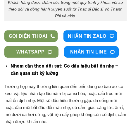
Khách hàng được chăm sóc trong một quy trình y khoa, với sự
theo dõi và đồng hành xuyên suốt từ Thạc sĩ Bác sĩ Võ Thanh
Phi và ekip.
GỌI ĐIỆN THOẠI
NHẮN TIN ZALO
WHATSAPP
NHẮN TIN LINE
Nhóm cần theo dõi sát: Có dấu hiệu bất ổn nhẹ –
cần quan sát kỹ lưỡng
Trường hợp này thường liên quan đến biến dạng do bao xơ co
kéo, vật liệu nhân tạo lâu năm bị canxi hóa, hoặc cấu trúc mũi
mất ổn định nhẹ. Một số dấu hiệu thường gặp: da sống mũi
hoặc đầu mũi bắt đầu đổi màu nhẹ; có cảm giác căng tức âm ỉ,
mô dưới da hơi cứng; vật liệu cấy ghép không còn cố định, cảm
nhận được khi ấn nhẹ.