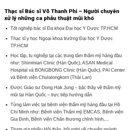
Thạc sĩ Bác sĩ Võ Thanh Phi
– Người chuyên
xử lý những ca phẫu thuật mũi khó
Tốt nghiệp bác sĩ
Đa khoa Đại học Y Dược TP.HCM
Thạc sĩ y học Ngoại khoa trường Đại học Y Dược
TP.HCM
Học tập, tu nghiệp tại các trung tâm thẩm mỹ hàng đầu
như:
Shimmian Clinic (Hàn Quốc), ASAN Medical
Hospital và BONGBONG Clinic (Hàn Quốc), PAI Center
và Bệnh viện Chulalongkorn (Thái Lan)
Được Giáo sư Dong Hak Jung – bậc thầy về thẩm mỹ
mũi tại Hàn Quốc – trực tiếp hướng dẫn
Từng làm việc tại bệnh viện thẩm mỹ hàng đầu tại Hồ
Chí Minh như: Bệnh viện Thẩm mỹ EMCAS, Bệnh viện
Gia Định, Bệnh viện Chấn thương chỉnh hình,…
Tham gia nhiều Hội thảo, hội nghị về chuyên ngành