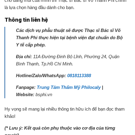
cho dáng mũi của mình thì Thạc sĩ Bác sĩ Võ Thanh Phi chính
là lựa chọn hàng đầu dành cho bạn.
Thông tin liên hệ
Các dịch vụ phẫu thuật sẽ được Thạc sĩ Bác sĩ Võ
Thanh Phi thực hiện tại bệnh viện đạt chuẩn do Bộ
Y tế cấp phép.
Địa chỉ:
11A Đường Đinh Bộ Lĩnh, Phường 24, Quận
Bình Thạnh, Tp.Hồ Chí Minh.
Hotline/Zalo/WhatsApp:
0818113388
Fanpage:
Trung Tâm Thẩm Mỹ Philocaly
|
Website:
bsphi.vn
Hy vọng sẽ mang lại nhiều thông tin hữu ích để bạn đọc tham
khảo!
(* Lưu ý: Kết quả còn phụ thuộc vào cơ địa của từng