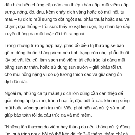
dấu hiệu biến chứng cấp cần can thiệp khẩn cấp: mũi viêm cấp:
sưng, nóng, đỏ, đau, kèm chảy dịch vàng hoặc có mùi hôi, tụ
máu – tụ dịch; mũi sưng to đột ngột sau phẫu thuật hoặc sau va
chạm; dọa thủng – trồi sụn: thấy rõ vật liệu độn, trụ nhân tạo sắp
xuyên thủng da mũi hoặc đã trồi ra ngoài.
Trong những trường hợp này, phác đồ điều trị thường sẽ bao
gồm: dùng thuốc kháng viêm nếu tình trạng còn nhẹ; phẫu thuật
lấy bỏ vật liệu cũ, làm sạch mô viêm; tái cấu trúc lại dáng mũi
bằng sụn tự thân, hoặc sử dụng sụn sườn – giải pháp tối ưu
cho mũi hỏng nặng vì có độ tương thích cao và giữ dáng ổn
định lâu dài.
Ngoài ra, những ca tụ máu/tụ dịch lớn cũng cần can thiệp để
giải phóng áp lực mô, tránh hoại tử, đặc biệt ở các khoang sống
mũi hoặc vùng quanh trụ mũi. Việc phát hiện và xử lý sớm sẽ
giúp bảo toàn tối đa cấu trúc da và mô mềm.
“Những tổn thương do viêm hay thủng da nếu không xử lý đúng
lúc, quá trình phục hồi có thể kéo dài từ 3–6 tháng, thậm chí cả