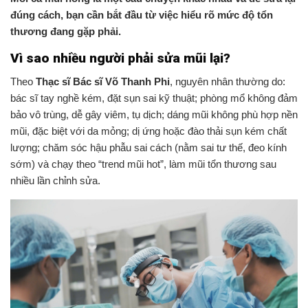
đúng cách, bạn cần bắt đầu từ việc hiểu rõ mức độ tổn
thương đang gặp phải.
Vì sao nhiều người phải sửa mũi lại?
Theo
Thạc sĩ Bác sĩ Võ Thanh Phi
, nguyên nhân thường do:
bác sĩ tay nghề kém, đặt sụn sai kỹ thuật; phòng mổ không đảm
bảo vô trùng, dễ gây viêm, tụ dịch; dáng mũi không phù hợp nền
mũi, đặc biệt với da mỏng; dị ứng hoặc đào thải sụn kém chất
lượng; chăm sóc hậu phẫu sai cách (nằm sai tư thế, đeo kính
sớm) và chạy theo “trend mũi hot”, làm mũi tổn thương sau
nhiều lần chỉnh sửa.