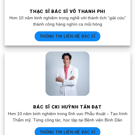
THẠC SĨ BÁC SĨ VÕ THANH PHI
Hơn 10 năm kinh nghiệm trong nghề với thành tích “giải cứu”
thành công hàng nghìn ca mũi hỏng
THÔNG TIN LIÊN HỆ BÁC SĨ
BÁC SĨ CKI HUỲNH TẤN ĐẠT
Hơn 10 năm kinh nghiệm trong lĩnh vực Phẫu thuật – Tạo hình
Thẩm mỹ. Từng công tác, học tập tại Bệnh viện Bình Dân
THÔNG TIN LIÊN HỆ BÁC SĨ