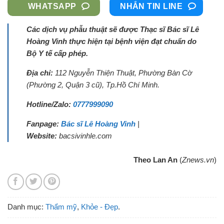
WHATSAPP
NHẮN TIN LINE
Các dịch vụ phẫu thuật sẽ được Thạc sĩ Bác sĩ Lê
Hoàng Vinh thực hiện tại bệnh viện đạt chuẩn do
Bộ Y tế cấp phép.
Địa chỉ:
112 Nguyễn Thiện Thuật, Phường Bàn Cờ
(Phường 2, Quận 3 cũ), Tp.Hồ Chí Minh.
Hotline/Zalo:
0777999090
Fanpage:
Bác sĩ Lê Hoàng Vinh
|
Website:
bacsivinhle.com
Theo Lan An
(
Znews.vn
)
Danh mục:
Thẩm mỹ
,
Khỏe - Đẹp
.