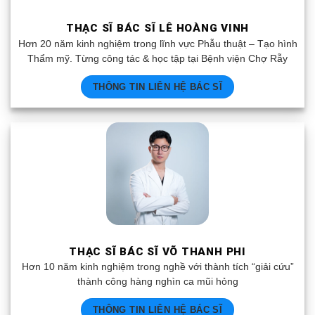
THẠC SĨ BÁC SĨ LÊ HOÀNG VINH
Hơn 20 năm kinh nghiệm trong lĩnh vực Phẫu thuật – Tạo hình
Thẩm mỹ. Từng công tác & học tập tại Bệnh viện Chợ Rẫy
THÔNG TIN LIÊN HỆ BÁC SĨ
THẠC SĨ BÁC SĨ VÕ THANH PHI
Hơn 10 năm kinh nghiệm trong nghề với thành tích “giải cứu”
thành công hàng nghìn ca mũi hỏng
THÔNG TIN LIÊN HỆ BÁC SĨ