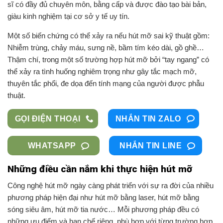
sĩ có đầy đủ chuyên môn, bằng cấp và được đào tạo bài bản,
giàu kinh nghiệm tại cơ sở y tế uy tín.
Một số biến chứng có thể xảy ra nếu hút mỡ sai kỹ thuật gồm:
Nhiễm trùng, chảy máu, sưng nề, bầm tím kéo dài, gồ ghề…
Thậm chí, trong một số trường hợp hút mỡ bởi “tay ngang” có
thể xảy ra tình huống nghiêm trọng như gây tắc mạch mỡ,
thuyên tắc phổi, đe dọa đến tính mạng của người được phẫu
thuật.
GỌI ĐIỆN THOẠI
NHẮN TIN ZALO
WHATSAPP
NHẮN TIN LINE
Những điều cần nắm khi thực hiện hút mỡ
Công nghệ hút mỡ ngày càng phát triển với sự ra đời của nhiều
phương pháp hiện đại như hút mỡ bằng laser, hút mỡ bằng
sóng siêu âm, hút mỡ tia nước… Mỗi phương pháp đều có
những ưu điểm và hạn chế riêng, phù hợp với từng trường hợp