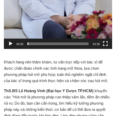
00:00
03:38
Khách hàng nên thăm khám, tư vấn trực tiếp với bác sĩ để
được chẩn đoán chính xác tình trạng mỡ thừa, lựa chọn
phương pháp hút mỡ phù hợp; tuân thủ nghiêm ngặt chỉ định
của bác sĩ trong quá trình thực hiện và chăm sóc sau hút mỡ.
ThS.BS Lê Hoàng Vinh (Đại học Y Dược TP.HCM)
khuyến
cáo: “Hút mỡ là phương pháp can thiệp xâm lấn, tiềm ẩn nhiều
rủi ro. Do đó, bạn cần cẩn trọng, tìm hiểu kỹ lưỡng phương
pháp này và những kiến thức cơ bản để có thể đưa ra quyết
định đúng đắn trước khi làm đẹp. Làm đẹp nhưng cũng cần