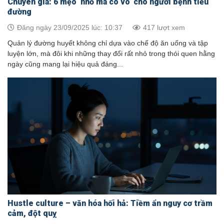
Chuyên gia: 6 mẹo ‘nhỏ mà có võ’ cho người bệnh tiểu
đường
Đăng ngày 23/09/2025 lúc: 10:37
417 lượt xem
Quản lý đường huyết không chỉ dựa vào chế độ ăn uống và tập
luyện lớn, mà đôi khi những thay đổi rất nhỏ trong thói quen hằng
ngày cũng mang lại hiệu quả đáng...
Hustle culture – văn hóa hối hả: Tiềm ẩn nguy cơ trầm
cảm, đột quỵ