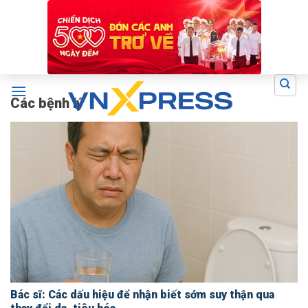
Skip
to
content
Các bệnh lý
Bác sĩ: Các dấu hiệu để nhận biết sớm suy thận qua