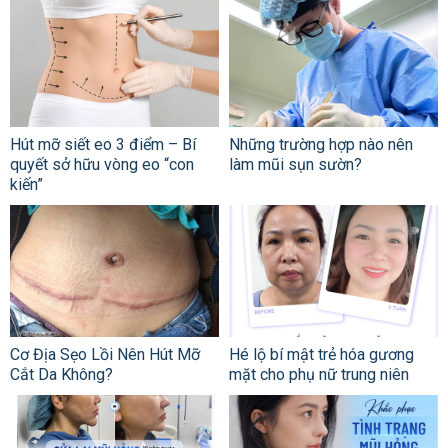
Hút mỡ siết eo 3 điểm – Bí
Những trường hợp nào nên
quyết sở hữu vòng eo “con
làm mũi sụn sườn?
kiến”
Cơ Địa Sẹo Lồi Nên Hút Mỡ
Hé lộ bí mật trẻ hóa gương
Cắt Da Không?
mặt cho phụ nữ trung niên