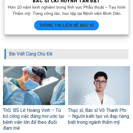
BÁC SĨ CKI HUỲNH TẤN ĐẠT
Hơn 10 năm kinh nghiệm trong lĩnh vực Phẫu thuật – Tạo hình
Thẩm mỹ. Từng công tác, học tập tại Bệnh viện Bình Dân
THÔNG TIN LIÊN HỆ BÁC SĨ
Bài Viết Cùng Chủ Đề
ThS. BS Lê Hoàng Vinh – Từ
Thạc sĩ, Bác sĩ Võ Thanh Phi
bỏ công việc đáng mơ ước tại
– Người kiến tạo vẻ đẹp riêng
bệnh viện lớn để theo đuổi
biệt trong ngành thẩm mỹ
đam mê