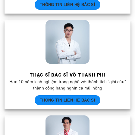
THÔNG TIN LIÊN HỆ BÁC SĨ
THẠC SĨ BÁC SĨ VÕ THANH PHI
Hơn 10 năm kinh nghiệm trong nghề với thành tích “giải cứu”
thành công hàng nghìn ca mũi hỏng
THÔNG TIN LIÊN HỆ BÁC SĨ