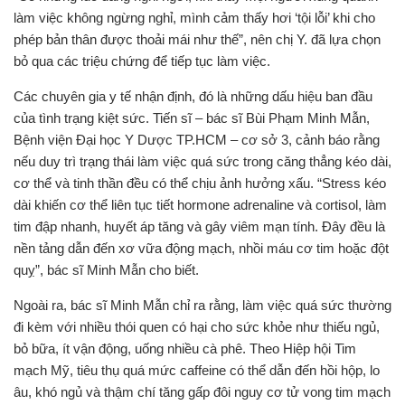
làm việc không ngừng nghỉ, mình cảm thấy hơi ‘tội lỗi’ khi cho
phép bản thân được thoải mái như thế”, nên chị Y. đã lựa chọn
bỏ qua các triệu chứng để tiếp tục làm việc.
Các chuyên gia y tế nhận định, đó là những dấu hiệu ban đầu
của tình trạng kiệt sức. Tiến sĩ – bác sĩ Bùi Phạm Minh Mẫn,
Bệnh viện Đại học Y Dược TP.HCM – cơ sở 3, cảnh báo rằng
nếu duy trì trạng thái làm việc quá sức trong căng thẳng kéo dài,
cơ thể và tinh thần đều có thể chịu ảnh hưởng xấu. “Stress kéo
dài khiến cơ thể liên tục tiết hormone adrenaline và cortisol, làm
tim đập nhanh, huyết áp tăng và gây viêm mạn tính. Đây đều là
nền tảng dẫn đến xơ vữa động mạch, nhồi máu cơ tim hoặc đột
quỵ”, bác sĩ Minh Mẫn cho biết.
Ngoài ra, bác sĩ Minh Mẫn chỉ ra rằng, làm việc quá sức thường
đi kèm với nhiều thói quen có hại cho sức khỏe như thiếu ngủ,
bỏ bữa, ít vận động, uống nhiều cà phê. Theo Hiệp hội Tim
mạch Mỹ, tiêu thụ quá mức caffeine có thể dẫn đến hồi hộp, lo
âu, khó ngủ và thậm chí tăng gấp đôi nguy cơ tử vong tim mạch