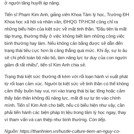
ở người tăng huyết áp nặng.
Tiến sĩ Phạm Kim Anh, giảng viên Khoa Tâm lý học, Trường ĐH
Khoa học xã hội và nhân văn, ĐHQG TP.HCM cũng chỉ ra
những biểu hiện của kiệt sức về mặt tinh thần. “Đầu tiên là mất
tập trung, thường thấy ở việc không biết làm những công việc
bình thường hay làm. Nếu không cân bằng được sẽ dẫn đến
trạng thái tiêu cực hơn là căng thẳng quá mức. Khi ấy, sự lo âu
sẽ chi phối toàn bộ não bộ, làm năng lực tư duy của con người
giảm đi rất nhiều”, tiến sĩ Kim Anh chia sẻ.
Trạng thái kiệt sức thường đi kèm với rối loạn hành vi xuất phát
từ rối loạn cảm xúc. Người bị kiệt sức về tinh thần có thể không
cảm thấy buồn hay vui, rơi vào trạng thái bị lạc lõng hoặc cảm
thấy bản thân không đủ năng lực, mất đi sự tự tin vào chính
mình. Tiến sĩ Kim Anh cho biết, nếu có biểu hiện như vậy, cần
phải tiến hành các biện pháp trị liệu trong tâm lý học ngay, thay
vì tham vấn và can thiệp như bình thường.
Còn tiếp
.
Nguồn: https://thanhnien.vn/hustle-culture-tiem-an-nguy-co-