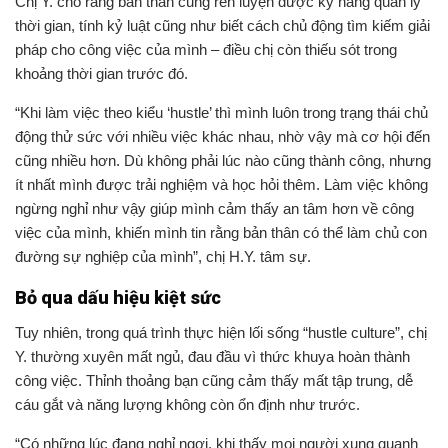
Chị Y. cho rằng bản thân cũng rèn luyện được kỹ năng quản lý
thời gian, tính kỷ luật cũng như biết cách chủ động tìm kiếm giải
pháp cho công việc của mình – điều chị còn thiếu sót trong
khoảng thời gian trước đó.
“Khi làm việc theo kiểu ‘hustle’ thì mình luôn trong trạng thái chủ
động thử sức với nhiều việc khác nhau, nhờ vậy mà cơ hội đến
cũng nhiều hơn. Dù không phải lúc nào cũng thành công, nhưng
ít nhất mình được trải nghiệm và học hỏi thêm. Làm việc không
ngừng nghỉ như vậy giúp mình cảm thấy an tâm hơn về công
việc của mình, khiến mình tin rằng bản thân có thể làm chủ con
đường sự nghiệp của mình”, chị H.Y. tâm sự.
Bỏ qua dấu hiệu kiệt sức
Tuy nhiên, trong quá trình thực hiện lối sống “hustle culture”, chị
Y. thường xuyên mất ngủ, đau đầu vì thức khuya hoàn thành
công việc. Thỉnh thoảng bạn cũng cảm thấy mất tập trung, dễ
cáu gắt và năng lượng không còn ổn định như trước.
“Có những lúc đang nghỉ ngơi, khi thấy mọi người xung quanh