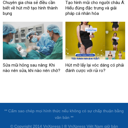
Chuyên gia chia sẻ điều cần
Tạo hình mũi cho người châu Á:
biết về hút mỡ tạo hình thành
Hiểu đúng đặc trưng và giải
bụng
pháp cá nhân hóa
Sửa mũi hỏng sau nâng: Khi
Hút mỡ lấy lại vóc dáng có phải
nào nên sửa, khi nào nên chờ?
đánh cược với rủi ro?
** Cấm sao chép mọi hình thức nếu không có sự chấp thuận bằng
văn bản **
© Copyright 2014 VnXpress | ® VnXpress Việt Nam giữ bản