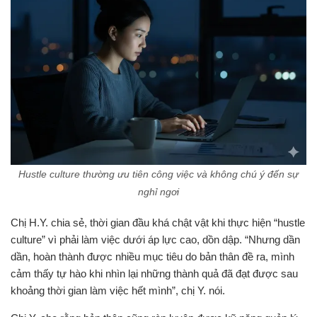
Hustle culture thường ưu tiên công việc và không chú ý đến sự
nghỉ ngơi
Chị H.Y. chia sẻ, thời gian đầu khá chật vật khi thực hiện “hustle
culture” vì phải làm việc dưới áp lực cao, dồn dập. “Nhưng dần
dần, hoàn thành được nhiều mục tiêu do bản thân đề ra, mình
cảm thấy tự hào khi nhìn lại những thành quả đã đạt được sau
khoảng thời gian làm việc hết mình”, chị Y. nói.