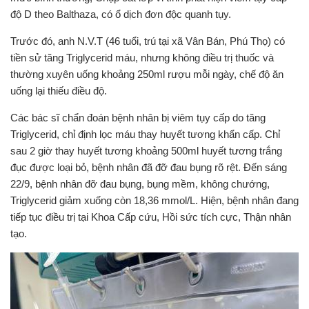
độ D theo Balthaza, có ổ dịch đơn độc quanh tụy.
Trước đó, anh N.V.T (46 tuổi, trú tại xã Vân Bán, Phú Thọ) có
tiền sử tăng Triglycerid máu, nhưng không điều trị thuốc và
thường xuyên uống khoảng 250ml rượu mỗi ngày, chế độ ăn
uống lại thiếu điều độ.
Các bác sĩ chẩn đoán bệnh nhân bị viêm tụy cấp do tăng
Triglycerid, chỉ định lọc máu thay huyết tương khẩn cấp. Chỉ
sau 2 giờ thay huyết tương khoảng 500ml huyết tương trắng
đục được loại bỏ, bệnh nhân đã đỡ đau bụng rõ rệt. Đến sáng
22/9, bệnh nhân đỡ đau bụng, bụng mềm, không chướng,
Triglycerid giảm xuống còn 18,36 mmol/L. Hiện, bệnh nhân đang
tiếp tục điều trị tại Khoa Cấp cứu, Hồi sức tích cực, Thận nhân
tạo.