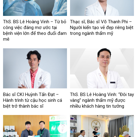
ThS. BS Lê Hoàng Vinh – Từ bỏ
Thạc sĩ, Bác sĩ Võ Thanh Phi –
công việc đáng mơ ước tại
Người kiến tạo vẻ đẹp riêng biệt
bệnh viện lớn để theo đuổi đam
trong ngành thẩm mỹ
mê
Bác sĩ CKI Huỳnh Tấn Đạt –
ThS. BS Lê Hoàng Vinh: “Đôi tay
Hành trình từ cậu học sinh cá
vàng” ngành thẩm mỹ được
biệt trở thành bác sĩ
nhiều khách hàng tin tưởng