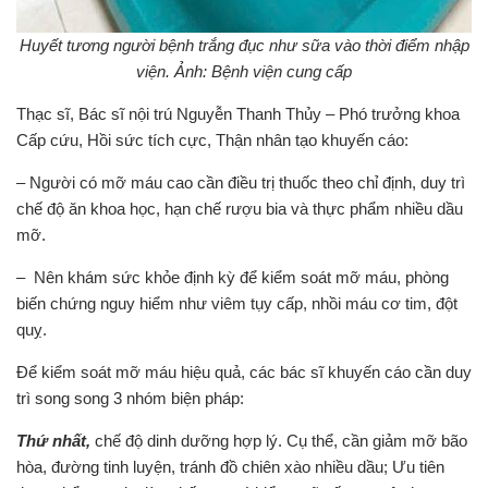
Huyết tương người bệnh trắng đục như sữa vào thời điểm nhập
viện. Ảnh: Bệnh viện cung cấp
Thạc sĩ, Bác sĩ nội trú Nguyễn Thanh Thủy – Phó trưởng khoa
Cấp cứu, Hồi sức tích cực, Thận nhân tạo khuyến cáo:
– Người có mỡ máu cao cần điều trị thuốc theo chỉ định, duy trì
chế độ ăn khoa học, hạn chế rượu bia và thực phẩm nhiều dầu
mỡ.
– Nên khám sức khỏe định kỳ để kiểm soát mỡ máu, phòng
biến chứng nguy hiểm như viêm tụy cấp, nhồi máu cơ tim, đột
quỵ.
Để kiểm soát mỡ máu hiệu quả, các bác sĩ khuyến cáo cần duy
trì song song 3 nhóm biện pháp:
Thứ nhất,
chế độ dinh dưỡng hợp lý. Cụ thể, cần giảm mỡ bão
hòa, đường tinh luyện, tránh đồ chiên xào nhiều dầu; Ưu tiên