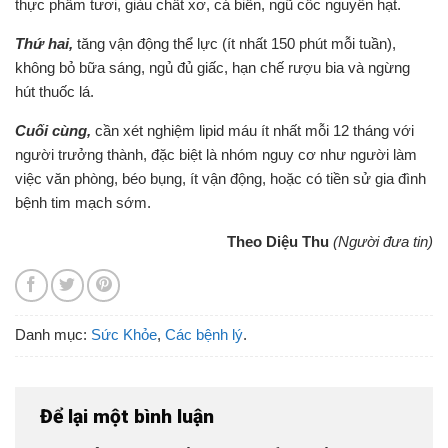
thực phẩm tươi, giàu chất xơ, cá biển, ngũ cốc nguyên hạt.
Thứ hai,
tăng vận động thể lực (ít nhất 150 phút mỗi tuần),
không bỏ bữa sáng, ngủ đủ giấc, hạn chế rượu bia và ngừng
hút thuốc lá.
Cuối cùng,
cần xét nghiệm lipid máu ít nhất mỗi 12 tháng với
người trưởng thành, đặc biệt là nhóm nguy cơ như người làm
việc văn phòng, béo bụng, ít vận động, hoặc có tiền sử gia đình
bệnh tim mạch sớm.
Theo Diệu Thu
(Người đưa tin)
Danh mục:
Sức Khỏe
,
Các bệnh lý
.
Để lại một bình luận