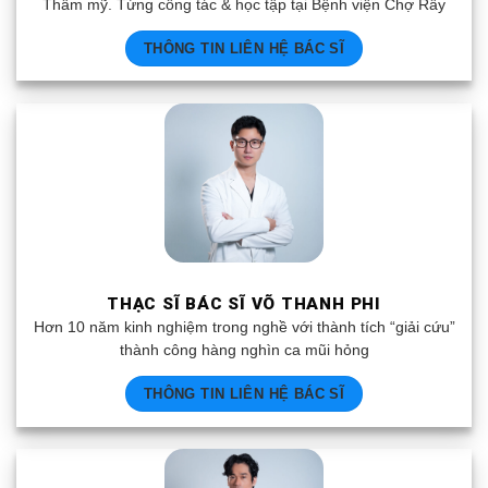
Thẩm mỹ. Từng công tác & học tập tại Bệnh viện Chợ Rẫy
THÔNG TIN LIÊN HỆ BÁC SĨ
THẠC SĨ BÁC SĨ VÕ THANH PHI
Hơn 10 năm kinh nghiệm trong nghề với thành tích “giải cứu”
thành công hàng nghìn ca mũi hỏng
THÔNG TIN LIÊN HỆ BÁC SĨ