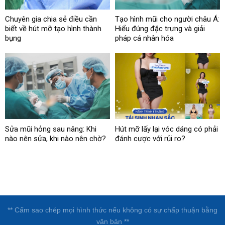
Chuyên gia chia sẻ điều cần
Tạo hình mũi cho người châu Á:
biết về hút mỡ tạo hình thành
Hiểu đúng đặc trưng và giải
bụng
pháp cá nhân hóa
Sửa mũi hỏng sau nâng: Khi
Hút mỡ lấy lại vóc dáng có phải
nào nên sửa, khi nào nên chờ?
đánh cược với rủi ro?
** Cấm sao chép mọi hình thức nếu không có sự chấp thuận bằng
văn bản **