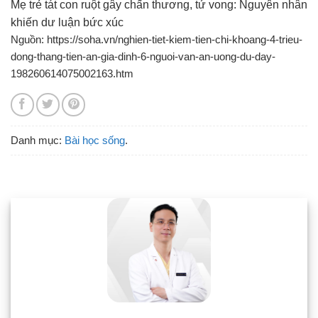
Mẹ trẻ tát con ruột gây chấn thương, tử vong: Nguyên nhân
khiến dư luận bức xúc
Nguồn: https://soha.vn/nghien-tiet-kiem-tien-chi-khoang-4-trieu-
dong-thang-tien-an-gia-dinh-6-nguoi-van-an-uong-du-day-
198260614075002163.htm
Danh mục:
Bài học sống
.