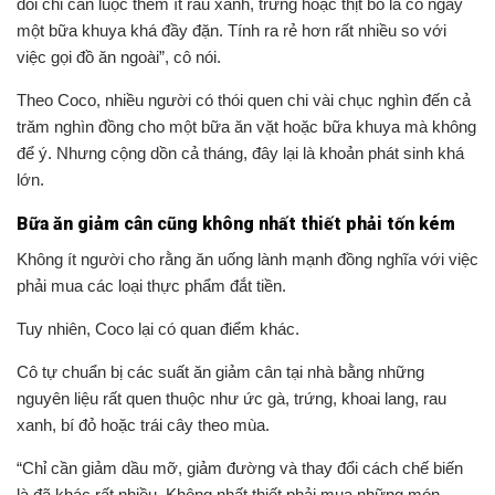
đói chỉ cần luộc thêm ít rau xanh, trứng hoặc thịt bò là có ngay
một bữa khuya khá đầy đặn. Tính ra rẻ hơn rất nhiều so với
việc gọi đồ ăn ngoài”, cô nói.
Theo Coco, nhiều người có thói quen chi vài chục nghìn đến cả
trăm nghìn đồng cho một bữa ăn vặt hoặc bữa khuya mà không
để ý. Nhưng cộng dồn cả tháng, đây lại là khoản phát sinh khá
lớn.
Bữa ăn giảm cân cũng không nhất thiết phải tốn kém
Không ít người cho rằng ăn uống lành mạnh đồng nghĩa với việc
phải mua các loại thực phẩm đắt tiền.
Tuy nhiên, Coco lại có quan điểm khác.
Cô tự chuẩn bị các suất ăn giảm cân tại nhà bằng những
nguyên liệu rất quen thuộc như ức gà, trứng, khoai lang, rau
xanh, bí đỏ hoặc trái cây theo mùa.
“Chỉ cần giảm dầu mỡ, giảm đường và thay đổi cách chế biến
là đã khác rất nhiều. Không nhất thiết phải mua những món