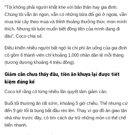
“Tôi không phải người khắt khe với bản thân hay gia đình.
Chúng tôi vẫn ăn ngon, vẫn có những bữa đổi gió ở ngoài, vẫn
mua trái cây theo mùa và thỉnh thoảng thưởng thức món mình
thích. Nhưng tôi luôn muốn biết đồng tiền của mình đang đi
đâu”, Coco chia sẻ.
Điều khiến nhiều người bất ngờ là chi phí ăn uống của gia đình
cô gồm 6 thành viên chỉ khoảng 1.000 nhân dân tệ mỗi tháng
(tương đương khoảng 4 triệu đồng).
Giảm cân chưa thấy đâu, tiền ăn khuya lại được tiết
kiệm đáng kể
Coco kể rằng cô từng nhiều lần quyết tâm giảm cân.
Buổi tối thường ăn rất sớm, khoảng 5 giờ chiều. Thế nhưng cứ
đến 9 giờ tối là bụng bắt đầu réo lên. Thay vì gọi đồ ăn giao tận
nhà như trước đây, cô tìm cách dự trữ những món có thể chế
biến nhanh.