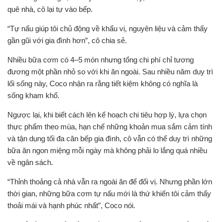
quê nhà, cô lại tự vào bếp.
“Tự nấu giúp tôi chủ động về khẩu vị, nguyên liệu và cảm thấy
gần gũi với gia đình hơn”, cô chia sẻ.
Nhiều bữa cơm có 4–5 món nhưng tổng chi phí chỉ tương
đương một phần nhỏ so với khi ăn ngoài. Sau nhiều năm duy trì
lối sống này, Coco nhận ra rằng tiết kiệm không có nghĩa là
sống kham khổ.
Ngược lại, khi biết cách lên kế hoạch chi tiêu hợp lý, lựa chọn
thực phẩm theo mùa, hạn chế những khoản mua sắm cảm tính
và tận dụng tối đa căn bếp gia đình, cô vẫn có thể duy trì những
bữa ăn ngon miệng mỗi ngày mà không phải lo lắng quá nhiều
về ngân sách.
“Thỉnh thoảng cả nhà vẫn ra ngoài ăn để đổi vị. Nhưng phần lớn
thời gian, những bữa cơm tự nấu mới là thứ khiến tôi cảm thấy
thoải mái và hạnh phúc nhất”, Coco nói.