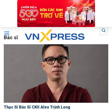
Skip
to
content
Bác sĩ
Thạc Sĩ Bác Sĩ CKII Alex Trịnh Long