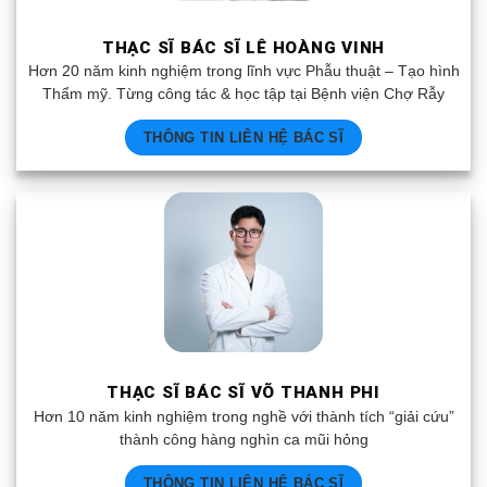
THẠC SĨ BÁC SĨ LÊ HOÀNG VINH
Hơn 20 năm kinh nghiệm trong lĩnh vực Phẫu thuật – Tạo hình
Thẩm mỹ. Từng công tác & học tập tại Bệnh viện Chợ Rẫy
THÔNG TIN LIÊN HỆ BÁC SĨ
THẠC SĨ BÁC SĨ VÕ THANH PHI
Hơn 10 năm kinh nghiệm trong nghề với thành tích “giải cứu”
thành công hàng nghìn ca mũi hỏng
THÔNG TIN LIÊN HỆ BÁC SĨ