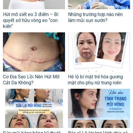
Hút mỡ siết eo 3 điểm – Bí
Những trường hợp nào nên
quyết sở hữu vòng eo “con
làm mũi sụn sườn?
kiến”
Cơ Địa Sẹo Lồi Nên Hút Mỡ
Hé lộ bí mật trẻ hóa gương
Cắt Da Không?
mặt cho phụ nữ trung niên