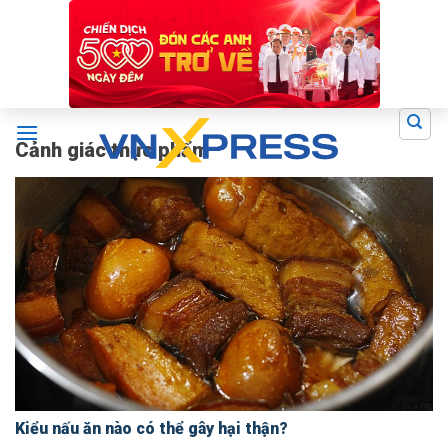
Skip
to
content
Cảnh giác thực phẩm
Kiểu nấu ăn nào có thể gây hại thận?