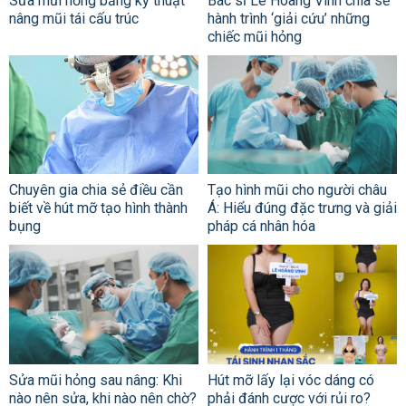
Sửa mũi hỏng bằng kỹ thuật
Bác sĩ Lê Hoàng Vinh chia sẻ
nâng mũi tái cấu trúc
hành trình ‘giải cứu’ những
chiếc mũi hỏng
Chuyên gia chia sẻ điều cần
Tạo hình mũi cho người châu
biết về hút mỡ tạo hình thành
Á: Hiểu đúng đặc trưng và giải
bụng
pháp cá nhân hóa
Sửa mũi hỏng sau nâng: Khi
Hút mỡ lấy lại vóc dáng có
nào nên sửa, khi nào nên chờ?
phải đánh cược với rủi ro?