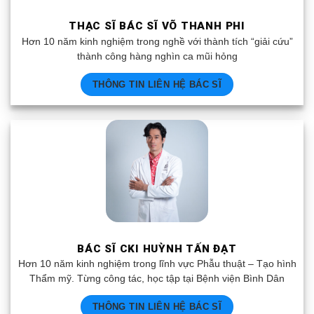
THẠC SĨ BÁC SĨ VÕ THANH PHI
Hơn 10 năm kinh nghiệm trong nghề với thành tích “giải cứu”
thành công hàng nghìn ca mũi hỏng
THÔNG TIN LIÊN HỆ BÁC SĨ
BÁC SĨ CKI HUỲNH TẤN ĐẠT
Hơn 10 năm kinh nghiệm trong lĩnh vực Phẫu thuật – Tạo hình
Thẩm mỹ. Từng công tác, học tập tại Bệnh viện Bình Dân
THÔNG TIN LIÊN HỆ BÁC SĨ