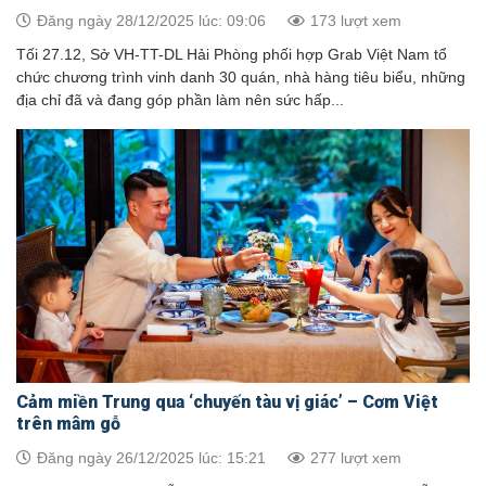
Đăng ngày 28/12/2025 lúc: 09:06
173 lượt xem
Tối 27.12, Sở VH-TT-DL Hải Phòng phối hợp Grab Việt Nam tổ
chức chương trình vinh danh 30 quán, nhà hàng tiêu biểu, những
địa chỉ đã và đang góp phần làm nên sức hấp...
Cảm miền Trung qua ‘chuyến tàu vị giác’ – Cơm Việt
trên mâm gỗ
Đăng ngày 26/12/2025 lúc: 15:21
277 lượt xem