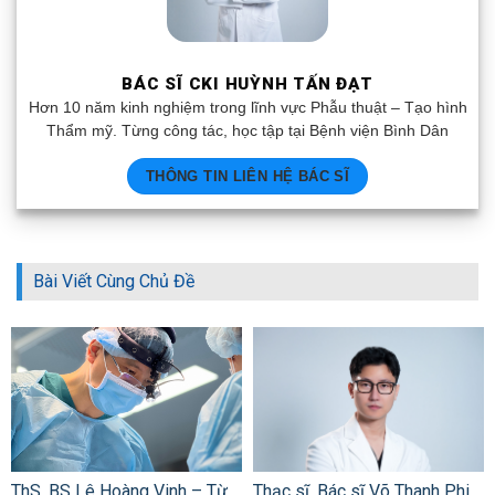
BÁC SĨ CKI HUỲNH TẤN ĐẠT
Hơn 10 năm kinh nghiệm trong lĩnh vực Phẫu thuật – Tạo hình
Thẩm mỹ. Từng công tác, học tập tại Bệnh viện Bình Dân
THÔNG TIN LIÊN HỆ BÁC SĨ
Bài Viết Cùng Chủ Đề
ThS. BS Lê Hoàng Vinh – Từ
Thạc sĩ, Bác sĩ Võ Thanh Phi