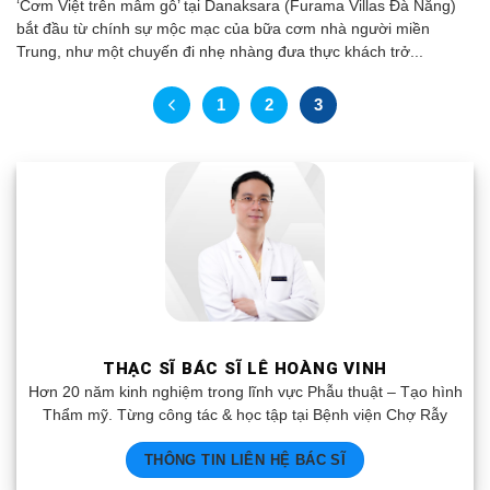
‘Cơm Việt trên mâm gỗ’ tại Danaksara (Furama Villas Đà Nẵng)
bắt đầu từ chính sự mộc mạc của bữa cơm nhà người miền
Trung, như một chuyến đi nhẹ nhàng đưa thực khách trở...
1
2
3
THẠC SĨ BÁC SĨ LÊ HOÀNG VINH
Hơn 20 năm kinh nghiệm trong lĩnh vực Phẫu thuật – Tạo hình
Thẩm mỹ. Từng công tác & học tập tại Bệnh viện Chợ Rẫy
THÔNG TIN LIÊN HỆ BÁC SĨ