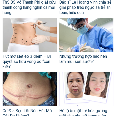
ThS.BS Võ Thanh Phi giải cứu
Bác sĩ Lê Hoàng Vinh chia sẻ
thành công hàng nghìn ca mũi
giải pháp treo ngực sa trễ an
hỏng
toàn, hiệu quả
Hút mỡ siết eo 3 điểm – Bí
Những trường hợp nào nên
quyết sở hữu vòng eo “con
làm mũi sụn sườn?
kiến”
Cơ Địa Sẹo Lồi Nên Hút Mỡ
Hé lộ bí mật trẻ hóa gương
Cắt Da Không?
mặt cho phụ nữ trung niên