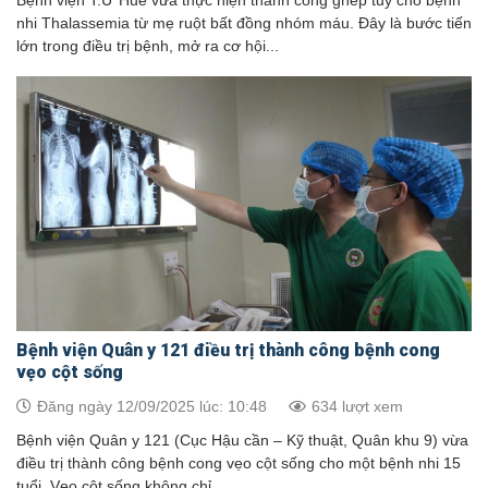
Bệnh viện T.Ư Huế vừa thực hiện thành công ghép tủy cho bệnh
nhi Thalassemia từ mẹ ruột bất đồng nhóm máu. Đây là bước tiến
lớn trong điều trị bệnh, mở ra cơ hội...
Bệnh viện Quân y 121 điều trị thành công bệnh cong
vẹo cột sống
Đăng ngày 12/09/2025 lúc: 10:48
634 lượt xem
Bệnh viện Quân y 121 (Cục Hậu cần – Kỹ thuật, Quân khu 9) vừa
điều trị thành công bệnh cong vẹo cột sống cho một bệnh nhi 15
tuổi. Vẹo cột sống không chỉ...