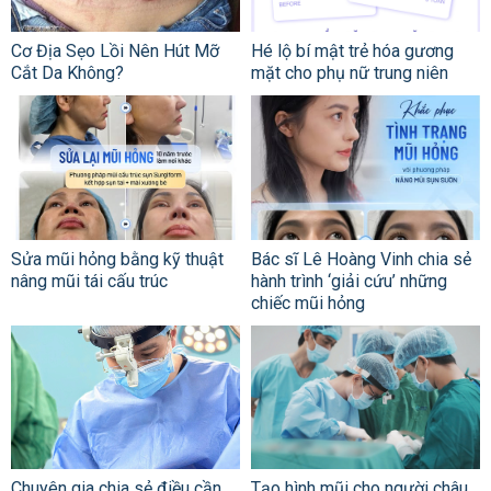
Cơ Địa Sẹo Lồi Nên Hút Mỡ
Hé lộ bí mật trẻ hóa gương
Cắt Da Không?
mặt cho phụ nữ trung niên
Sửa mũi hỏng bằng kỹ thuật
Bác sĩ Lê Hoàng Vinh chia sẻ
nâng mũi tái cấu trúc
hành trình ‘giải cứu’ những
chiếc mũi hỏng
Chuyên gia chia sẻ điều cần
Tạo hình mũi cho người châu