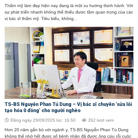
Thẩm mỹ làm đẹp hiện nay đang là một xu hướng thịnh hành. Với
sự phát triển nhanh không thể thiếu được tầm quan trọng của các
vị bác sĩ thẩm mỹ. Tiêu biểu, không...
TS-BS Nguyễn Phan Tú Dung – Vị bác sĩ chuyên ‘sửa lỗi
tạo hóa 0 đồng’ cho người nghèo
Đăng ngày 29/09/2025 lúc: 16:50
262 lượt xem
Hơn 20 năm gắn bó với ngành y, TS-BS Nguyễn Phan Tú Dung
không thể nhớ hết được số bệnh nhân đã được ông cứu rỗi cuộc