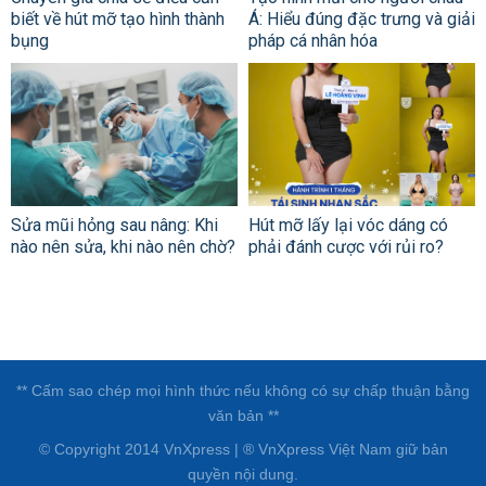
biết về hút mỡ tạo hình thành
Á: Hiểu đúng đặc trưng và giải
bụng
pháp cá nhân hóa
Sửa mũi hỏng sau nâng: Khi
Hút mỡ lấy lại vóc dáng có
nào nên sửa, khi nào nên chờ?
phải đánh cược với rủi ro?
** Cấm sao chép mọi hình thức nếu không có sự chấp thuận bằng
văn bản **
© Copyright 2014 VnXpress | ® VnXpress Việt Nam giữ bản
quyền nội dung.