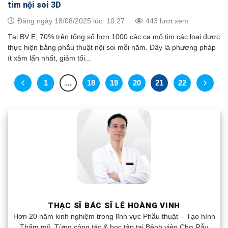
tim nội soi 3D
Đăng ngày 18/08/2025 lúc: 10:27
443 lượt xem
Tại BV E, 70% trên tổng số hơn 1000 các ca mổ tim các loại được
thực hiện bằng phẫu thuật nội soi mỗi năm. Đây là phương pháp
ít xâm lấn nhất, giảm tối...
1
…
18
19
20
21
22
THẠC SĨ BÁC SĨ LÊ HOÀNG VINH
Hơn 20 năm kinh nghiệm trong lĩnh vực Phẫu thuật – Tạo hình
Thẩm mỹ. Từng công tác & học tập tại Bệnh viện Chợ Rẫy