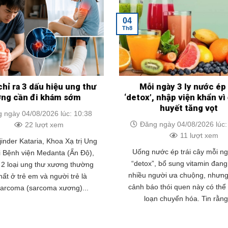
04
Th8
chỉ ra 3 dấu hiệu ung thư
Mỗi ngày 3 ly nước ép
ơng cần đi khám sớm
‘detox’, nhập viện khẩn v
huyết tăng vọt
 ngày 04/08/2026 lúc: 10:38
Đăng ngày 04/08/2026 lúc:
22 lượt xem
11 lượt xem
jinder Kataria, Khoa Xạ trị Ung
Uống nước ép trái cây mỗi n
i Bệnh viện Medanta (Ấn Độ),
“detox”, bổ sung vitamin đan
t 2 loại ung thư xương thường
nhiều người ưa chuộng, nhưng
ất ở trẻ em và người trẻ là
cảnh báo thói quen này có thể 
sarcoma (sarcoma xương)...
loạn chuyển hóa. Tin rằng.