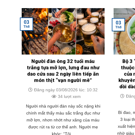
03
03
Th8
Th8
Người đàn ông 32 tuổi máu
Bộ 3 
trắng tựa mỡ lợn, lưng đau như
thuộc
dao cứa sau 2 ngày liên tiếp ăn
của 
món thịt “vạn người mê”
khuyên
dồi dà
Đăng ngày 03/08/2026 lúc: 10:32
Đăng
34 lượt xem
Người nhà người đàn này sốc nặng khi
Bí đao,
chính mắt thấy màu sắc trắng đục như
3 loại 
mỡ lợn, nhơn nhớt như xăng của máu
xuất hiệ
được rút ra từ cơ thể anh. Người mẹ
nhờ giàu 
khóc: “Tôi...