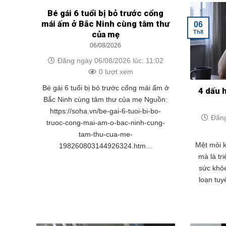
Bé gái 6 tuổi bị bỏ trước cổng
mái ấm ở Bắc Ninh cùng tâm thư
06
Th8
của mẹ
06/08/2026
Đăng ngày 06/08/2026 lúc: 11:02
0 lượt xem
Bé gái 6 tuổi bị bỏ trước cổng mái ấm ở
4 dấu 
Bắc Ninh cùng tâm thư của mẹ Nguồn:
https://soha.vn/be-gai-6-tuoi-bi-bo-
Đăng
truoc-cong-mai-am-o-bac-ninh-cung-
tam-thu-cua-me-
Mệt mỏi k
198260803144926324.htm...
mà là tr
sức khỏe
loạn tuy