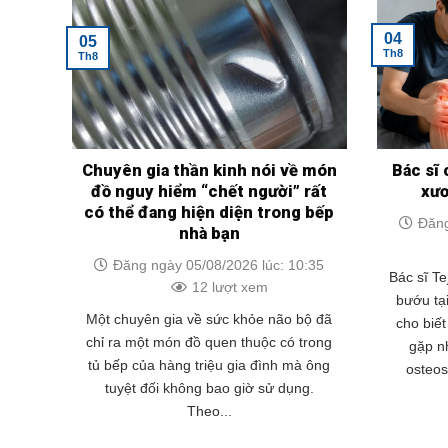
04
05
Th8
Th8
Chuyên gia thần kinh nói về món
Bác sĩ 
đồ nguy hiểm “chết người” rất
xư
có thể đang hiện diện trong bếp
Đăng
nhà bạn
Đăng ngày 05/08/2026 lúc: 10:35
Bác sĩ Te
12 lượt xem
bướu tạ
Một chuyên gia về sức khỏe não bộ đã
cho biế
chỉ ra một món đồ quen thuộc có trong
gặp nh
tủ bếp của hàng triệu gia đình mà ông
osteo
tuyệt đối không bao giờ sử dụng.
Theo...