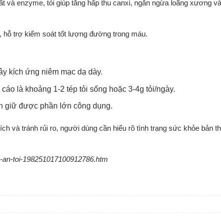
t và enzyme, tỏi giúp tăng hấp thu canxi, ngăn ngừa loãng xương v
, hỗ trợ kiểm soát tốt lượng đường trong máu.
 gây kích ứng niêm mạc dạ dày.
cáo là khoảng 1-2 tép tỏi sống hoặc 3-4g tỏi/ngày.
ẫn giữ được phần lớn công dụng.
 ích và tránh rủi ro, người dùng cần hiểu rõ tình trạng sức khỏe bản 
en-an-toi-198251017100912786.htm