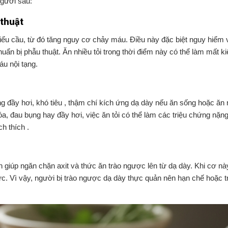
người sau:
 thuật
tiểu cầu, từ đó tăng nguy cơ chảy máu. Điều này đặc biệt nguy hiểm 
ẩn bị phẫu thuật. Ăn nhiều tỏi trong thời điểm này có thể làm mất k
áu nội tạng.
ng đầy hơi, khó tiêu , thậm chí kích ứng dạ dày nếu ăn sống hoặc ăn 
hóa, đau bụng hay đầy hơi, việc ăn tỏi có thể làm các triệu chứng nặn
h thích .
 giúp ngăn chặn axit và thức ăn trào ngược lên từ dạ dày. Khi cơ nà
ực. Vì vậy, người bị trào ngược dạ dày thực quản nên hạn chế hoặc t