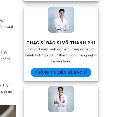
với
iểm soát
THẠC SĨ BÁC SĨ VÕ THANH PHI
Hơn 10 năm kinh nghiệm trong nghề với
nhiều.
thành tích “giải cứu” thành công hàng nghìn
g thêm.
ca mũi hỏng
THÔNG TIN LIÊN HỆ BÁC SĨ
y suy
ránh ăn