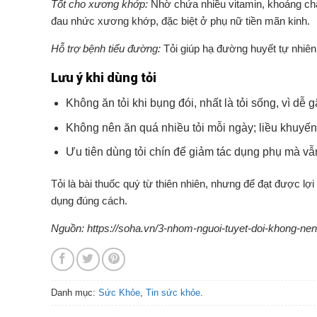
Tốt cho xương khớp:
Nhờ chứa nhiều vitamin, khoáng chấ
đau nhức xương khớp, đặc biệt ở phụ nữ tiền mãn kinh.
Hỗ trợ bệnh tiểu đường:
Tỏi giúp hạ đường huyết tự nhiên
Lưu ý khi dùng tỏi
Không ăn tỏi khi bụng đói, nhất là tỏi sống, vì dễ
Không nên ăn quá nhiều tỏi mỗi ngày; liều khuyến 
Ưu tiên dùng tỏi chín để giảm tác dụng phụ mà v
Tỏi là bài thuốc quý từ thiên nhiên, nhưng để đạt được lợi
dụng đúng cách.
Nguồn: https://soha.vn/3-nhom-nguoi-tuyet-doi-khong-n
Danh mục:
Sức Khỏe
,
Tin sức khỏe
.