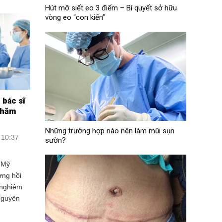
Hút mỡ siết eo 3 điểm – Bí quyết sở hữu
vòng eo “con kiến”
 bác sĩ
thăm
Những trường hợp nào nên làm mũi sụn
 10:37
sườn?
 Mỹ
ơng hồi
t nghiệm
 nguyên