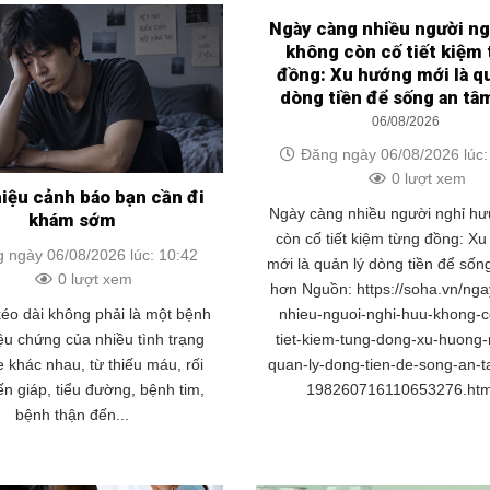
Ngày càng nhiều người ng
không còn cố tiết kiệm
đồng: Xu hướng mới là q
dòng tiền để sống an tâ
06/08/2026
Đăng ngày 06/08/2026 lúc:
0 lượt xem
hiệu cảnh báo bạn cần đi
Ngày càng nhiều người nghỉ h
khám sớm
còn cố tiết kiệm từng đồng: X
 ngày 06/08/2026 lúc: 10:42
mới là quản lý dòng tiền để sốn
0 lượt xem
hơn Nguồn: https://soha.vn/ng
nhieu-nguoi-nghi-huu-khong-c
éo dài không phải là một bệnh
tiet-kiem-tung-dong-xu-huong-
iệu chứng của nhiều tình trạng
quan-ly-dong-tien-de-song-an-
 khác nhau, từ thiếu máu, rối
198260716110653276.htm
ến giáp, tiểu đường, bệnh tim,
bệnh thận đến...