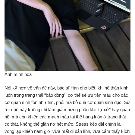
Ảnh minh họa
Nói kỹ hơn về vấn đề này, bác sĩ Han cho biết, khi hệ thần kinh
luôn trong trạng thái “báo động”, cơ thể sẽ ưu tiên máu cho các
cơ quan sinh tồn như tim, phổi mà bỏ qua cơ quan sinh dục. Sự
ức chế này không chỉ làm giảm hưng phấn khi “tự xử” hay quan
hệ, mà còn khiến các mạch máu tại thể hang luôn ở trạng thái
co thắt, không thể giãn nở hết mức. Stress kéo dài chính là
vòng lặp khiến nam giới vừa mất đi bản lĩnh, vừa cảm thấy kích