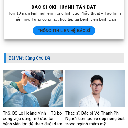
BÁC SĨ CKI HUỲNH TẤN ĐẠT
Hơn 10 năm kinh nghiệm trong lĩnh vực Phẫu thuật – Tạo hình
Thẩm mỹ. Từng công tác, học tập tại Bệnh viện Bình Dân
THÔNG TIN LIÊN HỆ BÁC SĨ
Bài Viết Cùng Chủ Đề
ThS. BS Lê Hoàng Vinh – Từ bỏ
Thạc sĩ, Bác sĩ Võ Thanh Phi –
công việc đáng mơ ước tại
Người kiến tạo vẻ đẹp riêng biệt
bệnh viện lớn để theo đuổi đam
trong ngành thẩm mỹ