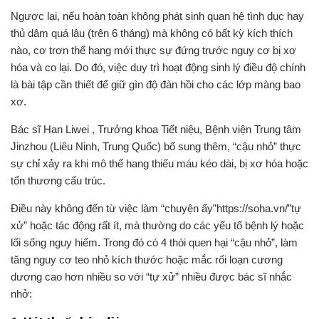
Ngược lại, nếu hoàn toàn không phát sinh quan hệ tình dục hay
thủ dâm quá lâu (trên 6 tháng) mà không có bất kỳ kích thích
nào, cơ trơn thể hang mới thực sự đứng trước nguy cơ bị xơ
hóa và co lại. Do đó, việc duy trì hoạt động sinh lý điều độ chính
là bài tập cần thiết để giữ gìn độ đàn hồi cho các lớp màng bao
xơ.
Bác sĩ Han Liwei , Trưởng khoa Tiết niệu, Bệnh viện Trung tâm
Jinzhou (Liêu Ninh, Trung Quốc) bổ sung thêm, “cậu nhỏ” thực
sự chỉ xảy ra khi mô thể hang thiếu máu kéo dài, bị xơ hóa hoặc
tổn thương cấu trúc.
Điều này không đến từ việc làm “chuyện ấy”https://soha.vn/”tự
xử” hoặc tác động rất ít, mà thường do các yếu tố bệnh lý hoặc
lối sống nguy hiểm. Trong đó có 4 thói quen hại “cậu nhỏ”, làm
tăng nguy cơ teo nhỏ kích thước hoặc mắc rối loạn cương
dương cao hơn nhiều so với “tự xử” nhiều được bác sĩ nhắc
nhở: