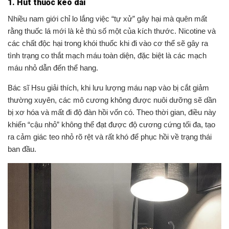
1. Hút thuốc kéo dài
Nhiều nam giới chỉ lo lắng việc “tự xử” gây hại mà quên mất
rằng thuốc lá mới là kẻ thù số một của kích thước. Nicotine và
các chất độc hại trong khói thuốc khi đi vào cơ thể sẽ gây ra
tình trạng co thắt mạch máu toàn diện, đặc biệt là các mạch
máu nhỏ dẫn đến thể hang.
Bác sĩ Hsu giải thích, khi lưu lượng máu nạp vào bị cắt giảm
thường xuyên, các mô cương không được nuôi dưỡng sẽ dần
bị xơ hóa và mất đi độ đàn hồi vốn có. Theo thời gian, điều này
khiến “cậu nhỏ” không thể đạt được độ cương cứng tối đa, tạo
ra cảm giác teo nhỏ rõ rệt và rất khó để phục hồi về trạng thái
ban đầu.