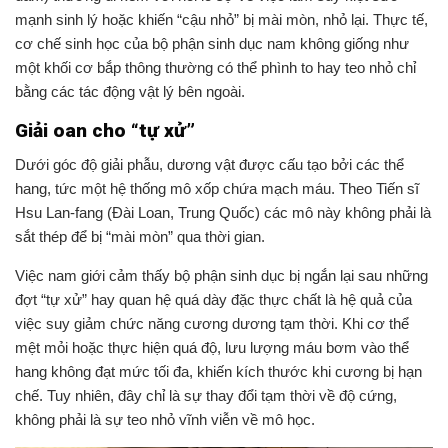
mạnh sinh lý hoặc khiến “cậu nhỏ” bị mài mòn, nhỏ lại. Thực tế,
cơ chế sinh học của bộ phận sinh dục nam không giống như
một khối cơ bắp thông thường có thể phình to hay teo nhỏ chỉ
bằng các tác động vật lý bên ngoài.
Giải oan cho “tự xử”
Dưới góc độ giải phẫu, dương vật được cấu tạo bởi các thể
hang, tức một hệ thống mô xốp chứa mạch máu. Theo Tiến sĩ
Hsu Lan-fang (Đài Loan, Trung Quốc) các mô này không phải là
sắt thép để bị “mài mòn” qua thời gian.
Việc nam giới cảm thấy bộ phận sinh dục bị ngắn lại sau những
đợt “tự xử” hay quan hệ quá dày đặc thực chất là hệ quả của
việc suy giảm chức năng cương dương tạm thời. Khi cơ thể
mệt mỏi hoặc thực hiện quá độ, lưu lượng máu bơm vào thể
hang không đạt mức tối đa, khiến kích thước khi cương bị hạn
chế. Tuy nhiên, đây chỉ là sự thay đổi tạm thời về độ cứng,
không phải là sự teo nhỏ vĩnh viễn về mô học.