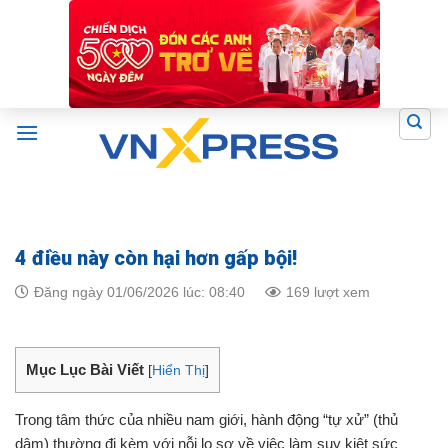
Skip
to
content
4 điều này còn hại hơn gấp bội!
Đăng ngày 01/06/2026 lúc: 08:40
169 lượt xem
Mục Lục Bài Viết
[
Hiển Thị
]
Trong tâm thức của nhiều nam giới, hành động “tự xử” (thủ
dâm) thường đi kèm với nỗi lo sợ về việc làm suy kiệt sức