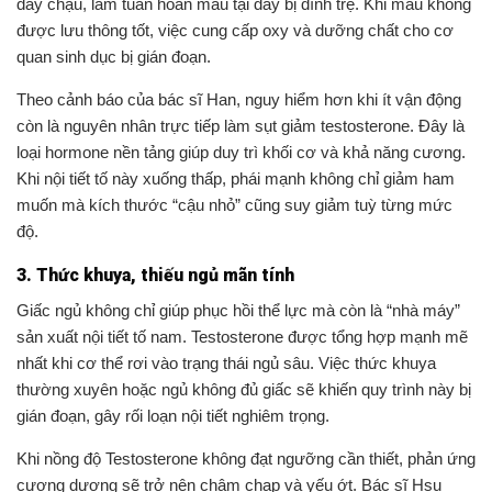
đáy chậu, làm tuần hoàn máu tại đây bị đình trệ. Khi máu không
được lưu thông tốt, việc cung cấp oxy và dưỡng chất cho cơ
quan sinh dục bị gián đoạn.
Theo cảnh báo của bác sĩ Han, nguy hiểm hơn khi ít vận động
còn là nguyên nhân trực tiếp làm sụt giảm testosterone. Đây là
loại hormone nền tảng giúp duy trì khối cơ và khả năng cương.
Khi nội tiết tố này xuống thấp, phái mạnh không chỉ giảm ham
muốn mà kích thước “cậu nhỏ” cũng suy giảm tuỳ từng mức
độ.
3. Thức khuya, thiếu ngủ mãn tính
Giấc ngủ không chỉ giúp phục hồi thể lực mà còn là “nhà máy”
sản xuất nội tiết tố nam. Testosterone được tổng hợp mạnh mẽ
nhất khi cơ thể rơi vào trạng thái ngủ sâu. Việc thức khuya
thường xuyên hoặc ngủ không đủ giấc sẽ khiến quy trình này bị
gián đoạn, gây rối loạn nội tiết nghiêm trọng.
Khi nồng độ Testosterone không đạt ngưỡng cần thiết, phản ứng
cương dương sẽ trở nên chậm chạp và yếu ớt. Bác sĩ Hsu