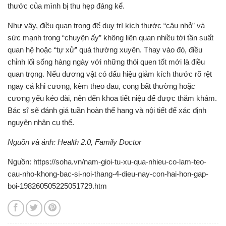
thước của mình bị thu hẹp đáng kể.
Như vậy, điều quan trọng để duy trì kích thước “cậu nhỏ” và
sức mạnh trong “chuyện ấy” không liên quan nhiều tới tần suất
quan hệ hoặc “tự xử” quá thường xuyên. Thay vào đó, điều
chỉnh lối sống hàng ngày với những thói quen tốt mới là điều
quan trọng. Nếu dương vật có dấu hiệu giảm kích thước rõ rệt
ngay cả khi cương, kèm theo đau, cong bất thường hoặc
cương yếu kéo dài, nên đến khoa tiết niệu để được thăm khám.
Bác sĩ sẽ đánh giá tuần hoàn thể hang và nội tiết để xác định
nguyên nhân cụ thể.
Nguồn và ảnh: Health 2.0, Family Doctor
Nguồn: https://soha.vn/nam-gioi-tu-xu-qua-nhieu-co-lam-teo-
cau-nho-khong-bac-si-noi-thang-4-dieu-nay-con-hai-hon-gap-
boi-198260505225051729.htm