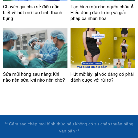
Chuyên gia chia sẻ điều cần
Tạo hình mũi cho người châu Á:
biết về hút mỡ tạo hình thành
Hiểu đúng đặc trưng và giải
bụng
pháp cá nhân hóa
Sửa mũi hỏng sau nâng: Khi
Hút mỡ lấy lại vóc dáng có phải
nào nên sửa, khi nào nên chờ?
đánh cược với rủi ro?
** Cấm sao chép mọi hình thức nếu không có sự chấp thuận bằng
văn bản **