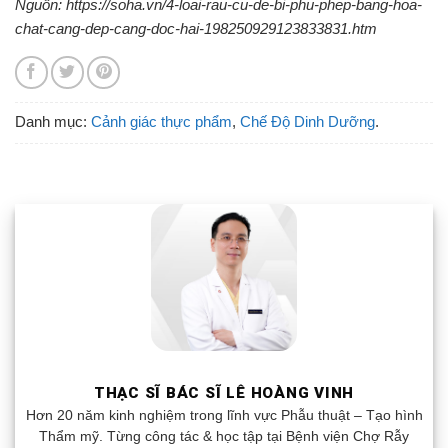
Nguồn: https://soha.vn/4-loai-rau-cu-de-bi-phu-phep-bang-hoa-
chat-cang-dep-cang-doc-hai-198250929123833831.htm
Danh mục:
Cảnh giác thực phẩm
,
Chế Độ Dinh Dưỡng
.
THẠC SĨ BÁC SĨ LÊ HOÀNG VINH
Hơn 20 năm kinh nghiệm trong lĩnh vực Phẫu thuật – Tạo hình
Thẩm mỹ. Từng công tác & học tập tại Bệnh viện Chợ Rẫy