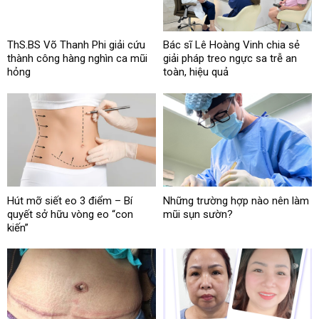
ThS.BS Võ Thanh Phi giải cứu
Bác sĩ Lê Hoàng Vinh chia sẻ
thành công hàng nghìn ca mũi
giải pháp treo ngực sa trễ an
hỏng
toàn, hiệu quả
Hút mỡ siết eo 3 điểm – Bí
Những trường hợp nào nên làm
quyết sở hữu vòng eo “con
mũi sụn sườn?
kiến”