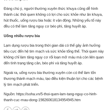
Đáng chú ý, người thường xuyên thức khuya cũng dễ hình
thành các thói quen không có lợi cho sức khỏe như ăn khuya,
hút thuốc, uống rượu bia hoặc ít vận động. Những yếu tố này
đều có thể làm tăng nguy cơ béo phì, tăng huyết áp.
Uống nhiều rượu bia
Lạm dụng rượu bia trong thời gian dài có thể gây ảnh hưởng
tiêu cực đến hệ tim mạch và sức khỏe tổng thể. Thói quen này
không chỉ làm tăng nguy cơ rối loạn mỡ máu mà còn liên quan
đến tình trạng tăng cân, béo phì và tăng huyết áp.
Ngoài ra, uống rượu bia thường xuyên còn có thể làm tổn
thương thành mạch máu, tạo điều kiện thuận lợi cho các bệnh
lý tim mạch phát triển.
Nguồn: https://soha.vn/5-thoi-quen-lam-tang-nguy-co-hinh-
thanh-cuc-mau-dong-198260618134954945.htm