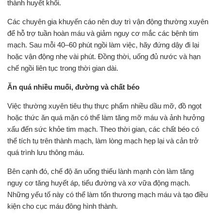
thành huyết khối.
Các chuyên gia khuyến cáo nên duy trì vận động thường xuyên
để hỗ trợ tuần hoàn máu và giảm nguy cơ mắc các bệnh tim
mạch. Sau mỗi 40–60 phút ngồi làm việc, hãy đứng dậy đi lại
hoặc vận động nhẹ vài phút. Đồng thời, uống đủ nước và hạn
chế ngồi liên tục trong thời gian dài.
Ăn quá nhiều muối, đường và chất béo
Việc thường xuyên tiêu thụ thực phẩm nhiều dầu mỡ, đồ ngọt
hoặc thức ăn quá mặn có thể làm tăng mỡ máu và ảnh hưởng
xấu đến sức khỏe tim mạch. Theo thời gian, các chất béo có
thể tích tụ trên thành mạch, làm lòng mạch hẹp lại và cản trở
quá trình lưu thông máu.
Bên cạnh đó, chế độ ăn uống thiếu lành mạnh còn làm tăng
nguy cơ tăng huyết áp, tiểu đường và xơ vữa động mạch.
Những yếu tố này có thể làm tổn thương mạch máu và tạo điều
kiện cho cục máu đông hình thành.