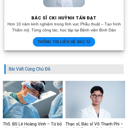
BÁC SĨ CKI HUỲNH TẤN ĐẠT
Hơn 10 năm kinh nghiệm trong lĩnh vực Phẫu thuật – Tạo hình
Thẩm mỹ. Từng công tác, học tập tại Bệnh viện Bình Dân
THÔNG TIN LIÊN HỆ BÁC SĨ
Bài Viết Cùng Chủ Đề
ThS. BS Lê Hoàng Vinh – Từ bỏ
Thạc sĩ, Bác sĩ Võ Thanh Phi –