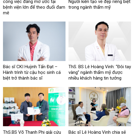
công việc đáng mơ ước tại
Người kiến tạo vẻ đẹp riêng biệt
bệnh viện lớn để theo đuổi đam
trong ngành thẩm mỹ
mê
Bác sĩ CKI Huỳnh Tấn Đạt –
ThS. BS Lê Hoàng Vinh: “Đôi tay
Hành trình từ cậu học sinh cá
vàng” ngành thẩm mỹ được
biệt trở thành bác sĩ
nhiều khách hàng tin tưởng
ThS.BS Võ Thanh Phi giải cứu
Bác sĩ Lê Hoàng Vinh chia sẻ