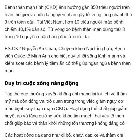
Bệnh thận mạn tính (CKD) ảnh hưởng gần 850 triệu người trên
toàn thế giới và hiện là nguyên nhân gây tử vong tăng nhanh thứ
3 trên toàn cầu. Tại Việt Nam, hơn 10 triệu người mắc bệnh,
chiếm 10,1% dân số. Tử vong do bệnh thận mạn đứng thứ 8
trong 10 nguyên nhân hàng đầu ở nước ta.
BS.CK2 Nguyễn An Châu, Chuyên khoa Nội tổng hợp, Bệnh
viện Quốc tế Minh Anh cho biết duy trì lối sống lành mạnh và
kiểm soát các bệnh lý tiềm ẩn có thể giúp ngăn ngừa bệnh thận
mạn.
Duy trì cuộc sống năng động
Tập thể dục thường xuyên không chỉ mang lại lợi ích về thẩm
mỹ mà còn đóng vai trò quan trọng trong việc giảm nguy cơ
mắc bệnh suy thận mạn (CKD). Hoạt động thể chất giúp giảm
huyết áp và tăng cường sức khỏe tim mạch, hai yếu tố then
chốt giúp bảo vệ thận khỏi những tổn thương không đáng có.
Các hoạt động đa dạng như đi bộ, chạy, đạp xe và thậm chí