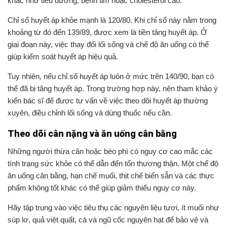
khác như tiểu đường, bệnh tim hoặc cholesterol cao.
Chỉ số huyết áp khỏe mạnh là 120/80. Khi chỉ số này nằm trong
khoảng từ đó đến 139/89, được xem là tiền tăng huyết áp. Ở
giai đoạn này, việc thay đổi lối sống và chế độ ăn uống có thể
giúp kiểm soát huyết áp hiệu quả.
Tuy nhiên, nếu chỉ số huyết áp luôn ở mức trên 140/90, bạn có
thể đã bị tăng huyết áp. Trong trường hợp này, nên tham khảo ý
kiến bác sĩ để được tư vấn về việc theo dõi huyết áp thường
xuyên, điều chỉnh lối sống và dùng thuốc nếu cần.
Theo dõi cân nặng và ăn uống cân bằng
Những người thừa cân hoặc béo phì có nguy cơ cao mắc các
tình trạng sức khỏe có thể dẫn đến tổn thương thận. Một chế độ
ăn uống cân bằng, hạn chế muối, thịt chế biến sẵn và các thực
phẩm không tốt khác có thể giúp giảm thiểu nguy cơ này.
Hãy tập trung vào việc tiêu thụ các nguyên liệu tươi, ít muối như
súp lơ, quả việt quất, cá và ngũ cốc nguyên hạt để bảo vệ và