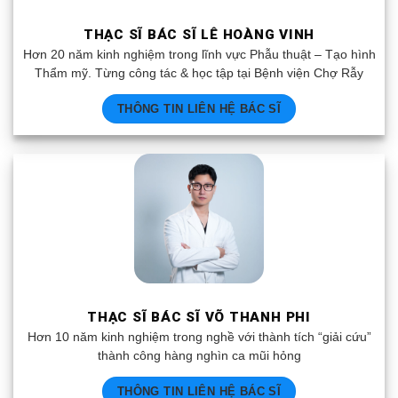
THẠC SĨ BÁC SĨ LÊ HOÀNG VINH
Hơn 20 năm kinh nghiệm trong lĩnh vực Phẫu thuật – Tạo hình
Thẩm mỹ. Từng công tác & học tập tại Bệnh viện Chợ Rẫy
THÔNG TIN LIÊN HỆ BÁC SĨ
THẠC SĨ BÁC SĨ VÕ THANH PHI
Hơn 10 năm kinh nghiệm trong nghề với thành tích “giải cứu”
thành công hàng nghìn ca mũi hỏng
THÔNG TIN LIÊN HỆ BÁC SĨ