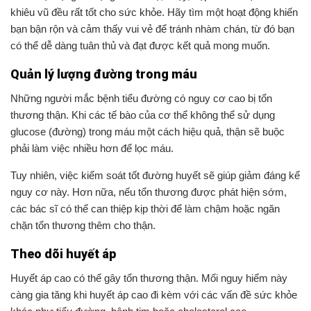
khiêu vũ đều rất tốt cho sức khỏe. Hãy tìm một hoạt động khiến
bạn bận rộn và cảm thấy vui vẻ để tránh nhàm chán, từ đó bạn
có thể dễ dàng tuân thủ và đạt được kết quả mong muốn.
Quản lý lượng đường trong máu
Những người mắc bệnh tiểu đường có nguy cơ cao bị tổn
thương thận. Khi các tế bào của cơ thể không thể sử dụng
glucose (đường) trong máu một cách hiệu quả, thận sẽ buộc
phải làm việc nhiều hơn để lọc máu.
Tuy nhiên, việc kiểm soát tốt đường huyết sẽ giúp giảm đáng kể
nguy cơ này. Hơn nữa, nếu tổn thương được phát hiện sớm,
các bác sĩ có thể can thiệp kịp thời để làm chậm hoặc ngăn
chặn tổn thương thêm cho thận.
Theo dõi huyết áp
Huyết áp cao có thể gây tổn thương thận. Mối nguy hiểm này
càng gia tăng khi huyết áp cao đi kèm với các vấn đề sức khỏe