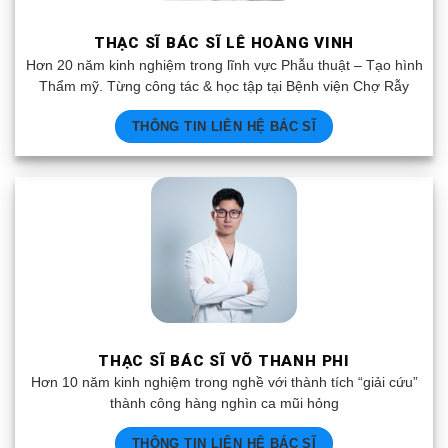
THẠC SĨ BÁC SĨ LÊ HOÀNG VINH
Hơn 20 năm kinh nghiệm trong lĩnh vực Phẫu thuật – Tạo hình
Thẩm mỹ. Từng công tác & học tập tại Bệnh viện Chợ Rẫy
THÔNG TIN LIÊN HỆ BÁC SĨ
THẠC SĨ BÁC SĨ VÕ THANH PHI
Hơn 10 năm kinh nghiệm trong nghề với thành tích “giải cứu”
thành công hàng nghìn ca mũi hỏng
THÔNG TIN LIÊN HỆ BÁC SĨ