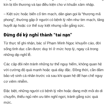
kín bị tổn thương và tạo điều kiện cho vi khuẩn xâm nhập.
– Kiệt sức hoặc biến cố tim mạch, dân gian gọi là “thượng mã
phong”, thường gặp ở người có bệnh lý nền như tim mạch, tăng
huyết áp hoặc cơ thể suy kiệt nhưng vẫn gắng sức.
Đừng để kỳ nghỉ thành “tai nạn”
Từ thực tế ghi nhận, bác sĩ Phạm Minh Ngọc khuyến cáo, đời
sống tình dục cần được duy trì ở mức hợp lý, ngay cả trong
những dịp nghỉ lễ.
Các cặp đôi nên tránh những tư thế nguy hiểm, không quan hệ
với cường độ quá mạnh hoặc quá dày đặc. Đồng thời, cần đảm
bảo vệ sinh cá nhân trước và sau khi quan hệ để hạn chế nguy
cơ viêm nhiễm.
Đặc biệt, những người có bệnh lý nền hoặc đang mệt mỏi do di
chuyển, thiếu ngủ nên ưu tiên nghỉ ngơi, tránh gắng sức quá
mức.