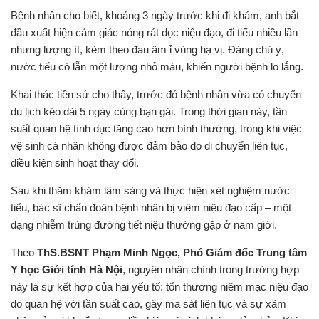
Bệnh nhân cho biết, khoảng 3 ngày trước khi đi khám, anh bắt
đầu xuất hiện cảm giác nóng rát dọc niệu đạo, đi tiểu nhiều lần
nhưng lượng ít, kèm theo đau âm ỉ vùng hạ vị. Đáng chú ý,
nước tiểu có lẫn một lượng nhỏ máu, khiến người bệnh lo lắng.
Khai thác tiền sử cho thấy, trước đó bệnh nhân vừa có chuyến
du lịch kéo dài 5 ngày cùng bạn gái. Trong thời gian này, tần
suất quan hệ tình dục tăng cao hơn bình thường, trong khi việc
vệ sinh cá nhân không được đảm bảo do di chuyển liên tục,
điều kiện sinh hoạt thay đổi.
Sau khi thăm khám lâm sàng và thực hiện xét nghiệm nước
tiểu, bác sĩ chẩn đoán bệnh nhân bị viêm niệu đạo cấp – một
dạng nhiễm trùng đường tiết niệu thường gặp ở nam giới.
Theo
ThS.BSNT Phạm Minh Ngọc, Phó Giám đốc Trung tâm
Y học Giới tính Hà Nội
, nguyên nhân chính trong trường hợp
này là sự kết hợp của hai yếu tố: tổn thương niêm mạc niệu đạo
do quan hệ với tần suất cao, gây ma sát liên tục và sự xâm