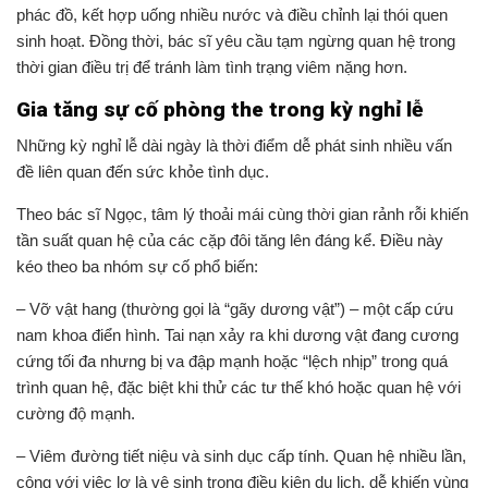
phác đồ, kết hợp uống nhiều nước và điều chỉnh lại thói quen
sinh hoạt. Đồng thời, bác sĩ yêu cầu tạm ngừng quan hệ trong
thời gian điều trị để tránh làm tình trạng viêm nặng hơn.
Gia tăng sự cố phòng the trong kỳ nghỉ lễ
Những kỳ nghỉ lễ dài ngày là thời điểm dễ phát sinh nhiều vấn
đề liên quan đến sức khỏe tình dục.
Theo bác sĩ Ngọc, tâm lý thoải mái cùng thời gian rảnh rỗi khiến
tần suất quan hệ của các cặp đôi tăng lên đáng kể. Điều này
kéo theo ba nhóm sự cố phổ biến:
– Vỡ vật hang (thường gọi là “gãy dương vật”) – một cấp cứu
nam khoa điển hình. Tai nạn xảy ra khi dương vật đang cương
cứng tối đa nhưng bị va đập mạnh hoặc “lệch nhịp” trong quá
trình quan hệ, đặc biệt khi thử các tư thế khó hoặc quan hệ với
cường độ mạnh.
– Viêm đường tiết niệu và sinh dục cấp tính. Quan hệ nhiều lần,
cộng với việc lơ là vệ sinh trong điều kiện du lịch, dễ khiến vùng