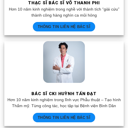
THẠC SĨ BÁC SĨ VÕ THANH PHI
Hơn 10 năm kinh nghiệm trong nghề với thành tích “giải cứu”
thành công hàng nghìn ca mũi hỏng
THÔNG TIN LIÊN HỆ BÁC SĨ
BÁC SĨ CKI HUỲNH TẤN ĐẠT
Hơn 10 năm kinh nghiệm trong lĩnh vực Phẫu thuật – Tạo hình
Thẩm mỹ. Từng công tác, học tập tại Bệnh viện Bình Dân
THÔNG TIN LIÊN HỆ BÁC SĨ