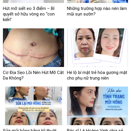
Hút mỡ siết eo 3 điểm – Bí
Những trường hợp nào nên làm
quyết sở hữu vòng eo “con
mũi sụn sườn?
kiến”
Cơ Địa Sẹo Lồi Nên Hút Mỡ Cắt
Hé lộ bí mật trẻ hóa gương mặt
Da Không?
cho phụ nữ trung niên
Sửa mũi hỏng bằng kỹ thuật
Bác sĩ Lê Hoàng Vinh chia sẻ