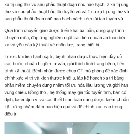
xạ trị ung thư vú sau phẫu thuật đoạn nhũ nạo hạch; 2 xạ trị ung
thư vú sau phẫu thuật bảo tồn tuyến vú và 1 ca xạ trị ung thư vú
sau phẫu thuật đoạn nhũ nạo hạch nách kèm tái tạo tuyến vú.
Quá trình chuyển giao được triển khai bài bản, đúng quy trình
chuyên môn, đáp ứng nghiêm ngặt các tiêu chuẩn an toàn bức
xạ và yêu cầu kỹ thuật về nhân lực, trang thiết bị.
Trước khi tiến hành xạ trị, bệnh nhân được thực hiện đầy đủ
các bước chuẩn bị gồm tư vấn, giải thích tình trạng bệnh, tiến
trình kỹ thuật. Bệnh nhân được chụp CT mô phỏng để xác định
chính xác vị trí và kích thước khối u, lập kế hoạch xạ trị bằng
phần mềm chuyên dụng nhằm tối ưu hóa liều lượng và giới hạn
vùng chiếu. Đồng thời, hệ thống máy gia tốc tuyến tính, bàn cố
định, laser định vị và các thiết bị an toàn cũng được kiểm chuẩn
kỹ lưỡng nhằm đảm bảo hiệu quả và độ chính xác cao trong
điều trị.