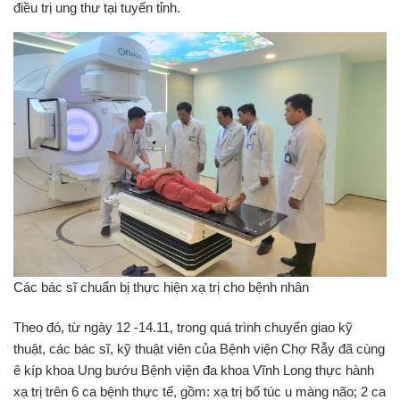
điều trị ung thư tại tuyến tỉnh.
Các bác sĩ chuẩn bị thực hiện xạ trị cho bệnh nhân
Theo đó, từ ngày 12 -14.11, trong quá trình chuyển giao kỹ
thuật, các bác sĩ, kỹ thuật viên của Bệnh viện Chợ Rẫy đã cùng
ê kíp khoa Ung bướu Bệnh viện đa khoa Vĩnh Long thực hành
xạ trị trên 6 ca bệnh thực tế, gồm: xạ trị bổ túc u màng não; 2 ca