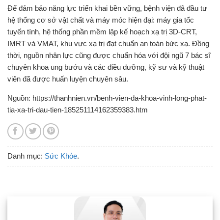
Để đảm bảo năng lực triển khai bền vững, bệnh viện đã đầu tư
hệ thống cơ sở vật chất và máy móc hiện đại: máy gia tốc
tuyến tính, hệ thống phần mềm lập kế hoạch xạ trị 3D-CRT,
IMRT và VMAT, khu vực xạ trị đạt chuẩn an toàn bức xạ. Đồng
thời, nguồn nhân lực cũng được chuẩn hóa với đội ngũ 7 bác sĩ
chuyên khoa ung bướu và các điều dưỡng, kỹ sư và kỹ thuật
viên đã được huấn luyện chuyên sâu.
Nguồn: https://thanhnien.vn/benh-vien-da-khoa-vinh-long-phat-
tia-xa-tri-dau-tien-185251114162359383.htm
Danh mục:
Sức Khỏe
.