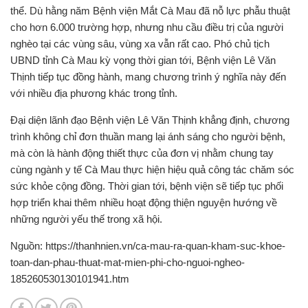
thể. Dù hằng năm Bệnh viện Mắt Cà Mau đã nỗ lực phẫu thuật
cho hơn 6.000 trường hợp, nhưng nhu cầu điều trị của người
nghèo tại các vùng sâu, vùng xa vẫn rất cao. Phó chủ tịch
UBND tỉnh Cà Mau kỳ vọng thời gian tới, Bệnh viện Lê Văn
Thịnh tiếp tục đồng hành, mang chương trình ý nghĩa này đến
với nhiều địa phương khác trong tỉnh.
Đại diện lãnh đạo Bệnh viện Lê Văn Thịnh khẳng định, chương
trình không chỉ đơn thuần mang lại ánh sáng cho người bệnh,
mà còn là hành động thiết thực của đơn vị nhằm chung tay
cùng ngành y tế Cà Mau thực hiện hiệu quả công tác chăm sóc
sức khỏe cộng đồng. Thời gian tới, bệnh viện sẽ tiếp tục phối
hợp triển khai thêm nhiều hoạt động thiện nguyện hướng về
những người yếu thế trong xã hội.
Nguồn: https://thanhnien.vn/ca-mau-ra-quan-kham-suc-khoe-
toan-dan-phau-thuat-mat-mien-phi-cho-nguoi-ngheo-
185260530130101941.htm