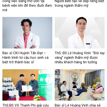
công việc đáng mơ ước tại
Người kiến tạo vẻ đẹp riêng biệt
bệnh viện lớn để theo đuổi đam
trong ngành thẩm mỹ
mê
Bác sĩ CKI Huỳnh Tấn Đạt –
ThS. BS Lê Hoàng Vinh: “Đôi tay
Hành trình từ cậu học sinh cá
vàng” ngành thẩm mỹ được
biệt trở thành bác sĩ
nhiều khách hàng tin tưởng
ThS.BS Võ Thanh Phi giải cứu
Bác sĩ Lê Hoàng Vinh chia sẻ