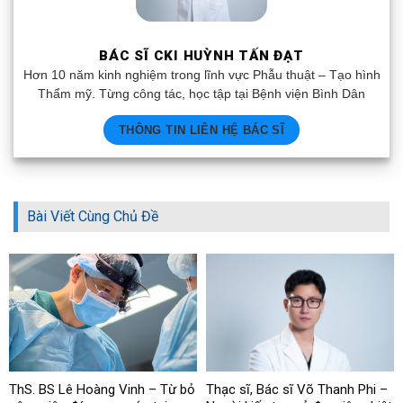
BÁC SĨ CKI HUỲNH TẤN ĐẠT
Hơn 10 năm kinh nghiệm trong lĩnh vực Phẫu thuật – Tạo hình
Thẩm mỹ. Từng công tác, học tập tại Bệnh viện Bình Dân
THÔNG TIN LIÊN HỆ BÁC SĨ
Bài Viết Cùng Chủ Đề
ThS. BS Lê Hoàng Vinh – Từ bỏ
Thạc sĩ, Bác sĩ Võ Thanh Phi –