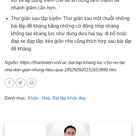
vội và áp dụng thêm chế độ ăn uống lành mạnh để
nhanh giảm cân hơn.
Thư giãn sau tập luyện: Thư giãn sau một chuỗi những
bài tập đề kháng bằng những cử động nhịp nhàng
không tạo kháng lực như đung đưa hai tay, đi bộ hoặc
đạp xe đạp tập, kéo giãn nhẹ cũng thích hợp sau bài tập
đề kháng.
Nguồn: https://thanhnien.vn/cac-bai-tap-khang-luc-cho-nu-tai-
nha-don-gian-nhung-hieu-qua-185250920151653999.htm
Danh mục:
Khỏe - Đẹp
,
Bài tập khỏe đẹp
.