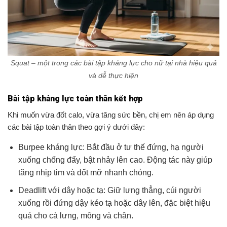
Squat – một trong các bài tập kháng lực cho nữ tại nhà hiệu quả
và dễ thực hiện
Bài tập kháng lực toàn thân kết hợp
Khi muốn vừa đốt calo, vừa tăng sức bền, chị em nên áp dụng
các bài tập toàn thân theo gợi ý dưới đây:
Burpee kháng lực: Bắt đầu ở tư thế đứng, hạ người
xuống chống đẩy, bật nhảy lên cao. Động tác này giúp
tăng nhịp tim và đốt mỡ nhanh chóng.
Deadlift với dây hoặc tạ: Giữ lưng thẳng, cúi người
xuống rồi đứng dậy kéo tạ hoặc dây lên, đặc biệt hiệu
quả cho cả lưng, mông và chân.