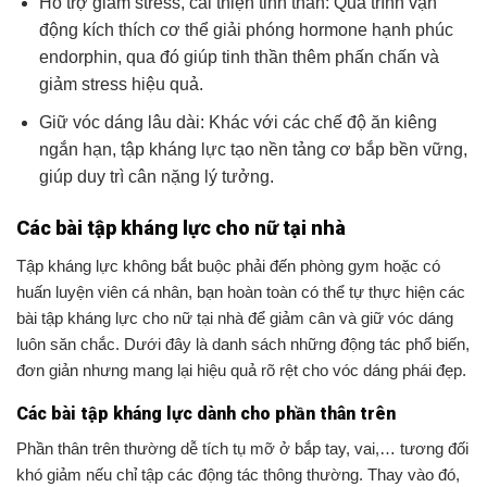
Hỗ trợ giảm stress, cải thiện tinh thần: Quá trình vận
động kích thích cơ thể giải phóng hormone hạnh phúc
endorphin, qua đó giúp tinh thần thêm phấn chấn và
giảm stress hiệu quả.
Giữ vóc dáng lâu dài: Khác với các chế độ ăn kiêng
ngắn hạn, tập kháng lực tạo nền tảng cơ bắp bền vững,
giúp duy trì cân nặng lý tưởng.
Các bài tập kháng lực cho nữ tại nhà
Tập kháng lực không bắt buộc phải đến phòng gym hoặc có
huấn luyện viên cá nhân, bạn hoàn toàn có thể tự thực hiện các
bài tập kháng lực cho nữ tại nhà để giảm cân và giữ vóc dáng
luôn săn chắc. Dưới đây là danh sách những động tác phổ biến,
đơn giản nhưng mang lại hiệu quả rõ rệt cho vóc dáng phái đẹp.
Các bài tập kháng lực dành cho phần thân trên
Phần thân trên thường dễ tích tụ mỡ ở bắp tay, vai,… tương đối
khó giảm nếu chỉ tập các động tác thông thường. Thay vào đó,