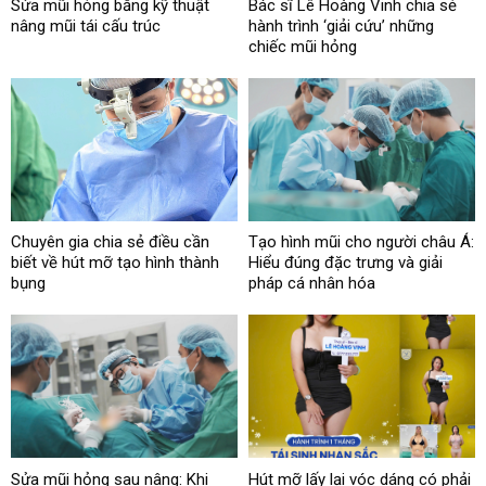
Sửa mũi hỏng bằng kỹ thuật
Bác sĩ Lê Hoàng Vinh chia sẻ
nâng mũi tái cấu trúc
hành trình ‘giải cứu’ những
chiếc mũi hỏng
Chuyên gia chia sẻ điều cần
Tạo hình mũi cho người châu Á:
biết về hút mỡ tạo hình thành
Hiểu đúng đặc trưng và giải
bụng
pháp cá nhân hóa
Sửa mũi hỏng sau nâng: Khi
Hút mỡ lấy lại vóc dáng có phải