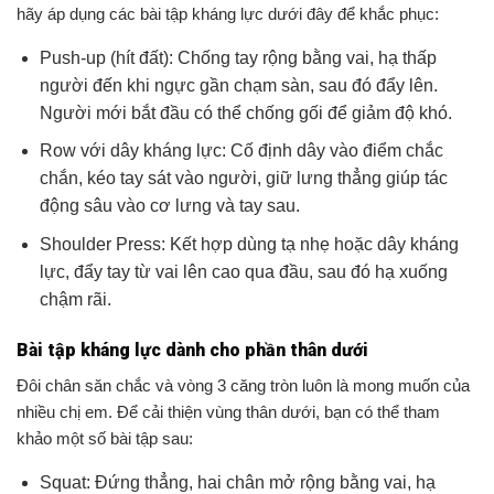
hãy áp dụng các bài tập kháng lực dưới đây để khắc phục:
Push-up (hít đất): Chống tay rộng bằng vai, hạ thấp
người đến khi ngực gần chạm sàn, sau đó đẩy lên.
Người mới bắt đầu có thể chống gối để giảm độ khó.
Row với dây kháng lực: Cố định dây vào điểm chắc
chắn, kéo tay sát vào người, giữ lưng thẳng giúp tác
động sâu vào cơ lưng và tay sau.
Shoulder Press: Kết hợp dùng tạ nhẹ hoặc dây kháng
lực, đẩy tay từ vai lên cao qua đầu, sau đó hạ xuống
chậm rãi.
Bài tập kháng lực dành cho phần thân dưới
Đôi chân săn chắc và vòng 3 căng tròn luôn là mong muốn của
nhiều chị em. Để cải thiện vùng thân dưới, bạn có thể tham
khảo một số bài tập sau:
Squat: Đứng thẳng, hai chân mở rộng bằng vai, hạ