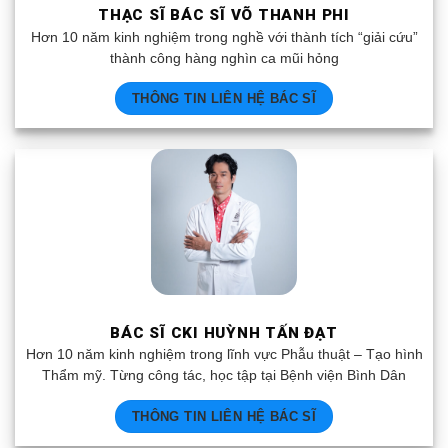
THẠC SĨ BÁC SĨ VÕ THANH PHI
Hơn 10 năm kinh nghiệm trong nghề với thành tích “giải cứu”
thành công hàng nghìn ca mũi hỏng
THÔNG TIN LIÊN HỆ BÁC SĨ
BÁC SĨ CKI HUỲNH TẤN ĐẠT
Hơn 10 năm kinh nghiệm trong lĩnh vực Phẫu thuật – Tạo hình
Thẩm mỹ. Từng công tác, học tập tại Bệnh viện Bình Dân
THÔNG TIN LIÊN HỆ BÁC SĨ