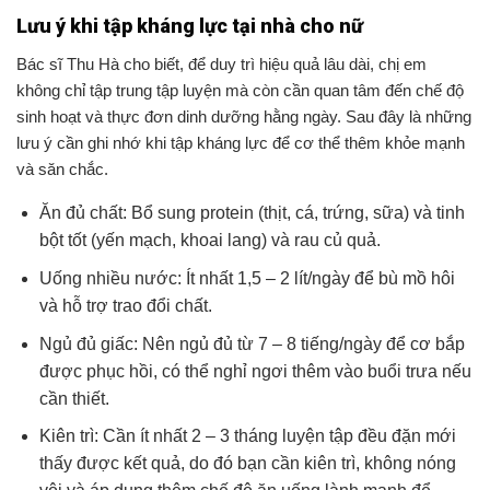
Lưu ý khi tập kháng lực tại nhà cho nữ
Bác sĩ Thu Hà cho biết, để duy trì hiệu quả lâu dài, chị em
không chỉ tập trung tập luyện mà còn cần quan tâm đến chế độ
sinh hoạt và thực đơn dinh dưỡng hằng ngày. Sau đây là những
lưu ý cần ghi nhớ khi tập kháng lực để cơ thể thêm khỏe mạnh
và săn chắc.
Ăn đủ chất: Bổ sung protein (thịt, cá, trứng, sữa) và tinh
bột tốt (yến mạch, khoai lang) và rau củ quả.
Uống nhiều nước: Ít nhất 1,5 – 2 lít/ngày để bù mồ hôi
và hỗ trợ trao đổi chất.
Ngủ đủ giấc: Nên ngủ đủ từ 7 – 8 tiếng/ngày để cơ bắp
được phục hồi, có thể nghỉ ngơi thêm vào buổi trưa nếu
cần thiết.
Kiên trì: Cần ít nhất 2 – 3 tháng luyện tập đều đặn mới
thấy được kết quả, do đó bạn cần kiên trì, không nóng