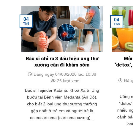
04
04
Th8
Th8
Bác sĩ chỉ ra 3 dấu hiệu ung thư
Mỗi
xương cần đi khám sớm
‘detox’
Đăng ngày 04/08/2026 lúc: 10:38
Đăng
26 lượt xem
Bác sĩ Tejinder Kataria, Khoa Xạ trị Ung
Uống n
bướu tại Bệnh viện Medanta (Ấn Độ),
“detox”
cho biết 2 loại ung thư xương thường
nhiều n
gặp nhất ở trẻ em và người trẻ là
cảnh báo
osteosarcoma (sarcoma xương)...
loạ