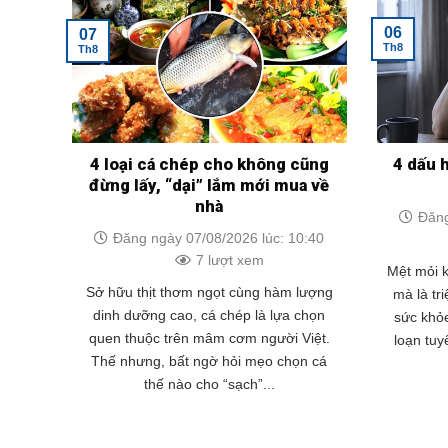
06
07
Th8
Th8
4 loại cá chép cho không cũng
4 dấu 
đừng lấy, “dại” lắm mới mua về
nhà
Đăng
Đăng ngày 07/08/2026 lúc: 10:40
7 lượt xem
Mệt mỏi k
Sở hữu thịt thơm ngọt cùng hàm lượng
mà là tr
dinh dưỡng cao, cá chép là lựa chọn
sức khỏe
quen thuộc trên mâm cơm người Việt.
loạn tuy
Thế nhưng, bất ngờ hỏi mẹo chọn cá
thế nào cho “sạch”...