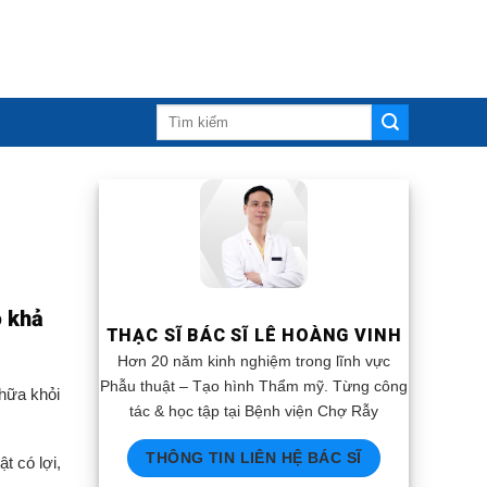
ó khả
THẠC SĨ BÁC SĨ LÊ HOÀNG VINH
Hơn 20 năm kinh nghiệm trong lĩnh vực
Phẫu thuật – Tạo hình Thẩm mỹ. Từng công
chữa khỏi
tác & học tập tại Bệnh viện Chợ Rẫy
THÔNG TIN LIÊN HỆ BÁC SĨ
t có lợi,