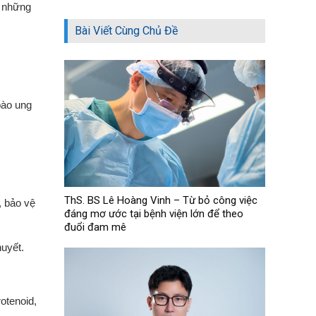
a những
Bài Viết Cùng Chủ Đề
bào ung
ThS. BS Lê Hoàng Vinh – Từ bỏ công việc
, bảo vệ
đáng mơ ước tại bệnh viện lớn để theo
đuổi đam mê
huyết.
otenoid,