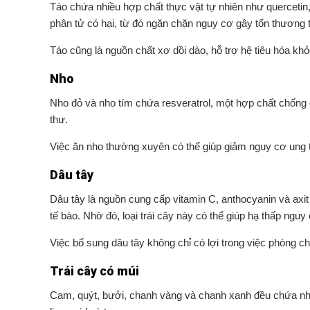
Táo chứa nhiều hợp chất thực vật tự nhiên như quercetin,
phân tử có hại, từ đó ngăn chặn nguy cơ gây tổn thương 
Táo cũng là nguồn chất xơ dồi dào, hỗ trợ hệ tiêu hóa kh
Nho
Nho đỏ và nho tím chứa resveratrol, một hợp chất chống
thư.
Việc ăn nho thường xuyên có thể giúp giảm nguy cơ ung thư
Dâu tây
Dâu tây là nguồn cung cấp vitamin C, anthocyanin và axit
tế bào. Nhờ đó, loại trái cây này có thể giúp hạ thấp ngu
Việc bổ sung dâu tây không chỉ có lợi trong việc phòng c
Trái cây có múi
Cam, quýt, bưởi, chanh vàng và chanh xanh đều chứa nhiề