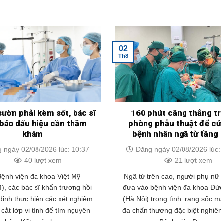
02
Th8
sườn phải kèm sốt, bác sĩ
160 phút căng thẳng t
báo dấu hiệu cần thăm
phòng phẫu thuật để c
khám
bệnh nhân ngã từ tầng
 ngày 02/08/2026 lúc: 10:37
Đăng ngày 02/08/2026 lúc:
40 lượt xem
21 lượt xem
Bệnh viện đa khoa Việt Mỹ
Ngã từ trên cao, người phụ nữ 
), các bác sĩ khẩn trương hồi
đưa vào bệnh viện đa khoa Đứ
 định thực hiện các xét nghiệm
(Hà Nội) trong tình trạng sốc 
 cắt lớp vi tính để tìm nguyên
đa chấn thương đặc biệt nghiê