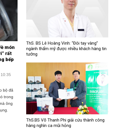
ThS. BS Lê Hoàng Vinh: “Đôi tay vàng”
 về món
ngành thẩm mỹ được nhiều khách hàng tin
i” rất
tưởng
ong bếp
 10:35
o bộ đã
ó trong
 mà ông
dụng.
ThS.BS Võ Thanh Phi giải cứu thành công
hàng nghìn ca mũi hỏng