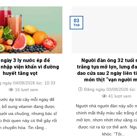
03
Th8
 ngày 3 ly nước ép để
Người đàn ông 32 tuổi
, nhập viện khẩn vì đường
trắng tựa mỡ lợn, lưng đ
huyết tăng vọt
dao cứa sau 2 ngày liên t
món thịt “vạn người 
 ngày 04/08/2026 lúc: 10:33
Đăng ngày 03/08/2026 lúc:
16 lượt xem
41 lượt xem
ước ép trái cây mỗi ngày để
Người nhà người đàn này sốc n
, bổ sung vitamin đang được
chính mắt thấy màu sắc trắng 
gười ưa chuộng, nhưng bác sĩ
mỡ lợn, nhơn nhớt như xăng 
 thói quen này có thể gây rối
được rút ra từ cơ thể anh. Ng
n chuyển hóa. Tin rằng...
khóc: “Tôi...