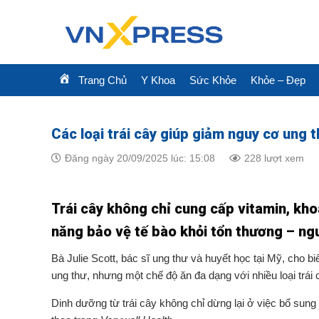
Skip
to
content
Trang Chủ
Y Khoa
Sức Khỏe
Khỏe – Đẹp
Các loại trái cây giúp giảm nguy cơ ung 
Đăng ngày 20/09/2025 lúc: 15:08
228 lượt xem
Trái cây không chỉ cung cấp vitamin, kh
năng bảo vệ tế bào khỏi tổn thương – ng
Bà Julie Scott, bác sĩ ung thư và huyết học tại Mỹ, cho 
ung thư, nhưng một chế độ ăn đa dạng với nhiều loại trái
Dinh dưỡng từ trái cây không chỉ dừng lại ở việc bổ sung