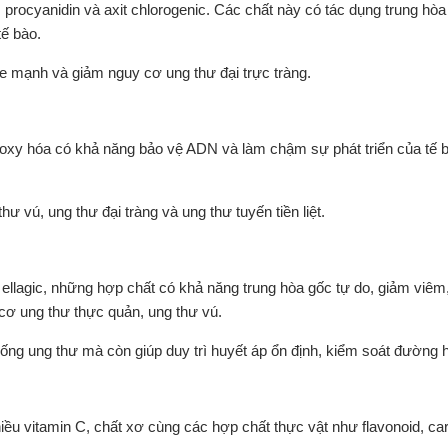
 procyanidin và axit chlorogenic. Các chất này có tác dụng trung hò
tế bào.
ỏe mạnh và giảm nguy cơ ung thư đại trực tràng.
 oxy hóa có khả năng bảo vệ ADN và làm chậm sự phát triển của tế 
 vú, ung thư đại tràng và ung thư tuyến tiền liệt.
 ellagic, những hợp chất có khả năng trung hòa gốc tự do, giảm viêm
y cơ ung thư thực quản, ung thư vú.
hống ung thư mà còn giúp duy trì huyết áp ổn định, kiểm soát đường 
u vitamin C, chất xơ cùng các hợp chất thực vật như flavonoid, car