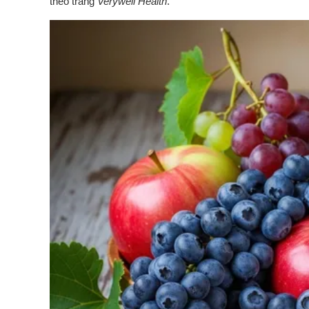
theo trang
Verywell Health
.