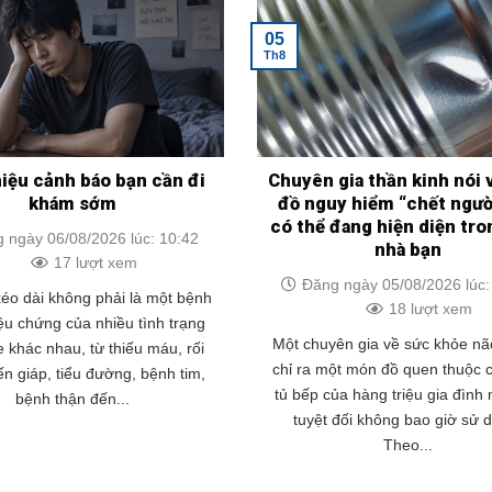
05
Th8
hiệu cảnh báo bạn cần đi
Chuyên gia thần kinh nói
khám sớm
đồ nguy hiểm “chết ngườ
có thể đang hiện diện tr
 ngày 06/08/2026 lúc: 10:42
nhà bạn
17 lượt xem
Đăng ngày 05/08/2026 lúc:
éo dài không phải là một bệnh
18 lượt xem
iệu chứng của nhiều tình trạng
Một chuyên gia về sức khỏe nã
 khác nhau, từ thiếu máu, rối
chỉ ra một món đồ quen thuộc c
ến giáp, tiểu đường, bệnh tim,
tủ bếp của hàng triệu gia đình
bệnh thận đến...
tuyệt đối không bao giờ sử 
Theo...