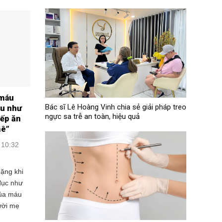
 máu
Bác sĩ Lê Hoàng Vinh chia sẻ giải pháp treo
au như
ngực sa trễ an toàn, hiệu quả
iếp ăn
mê”
 10:32
ặng khi
đục như
của máu
ười mẹ