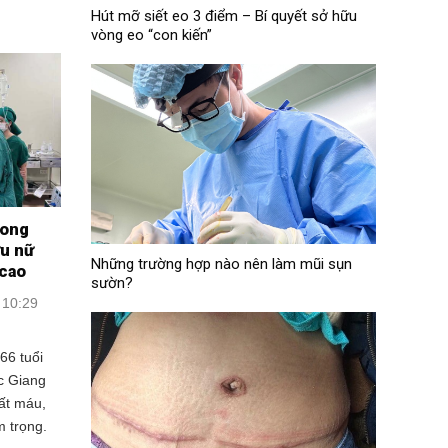
Hút mỡ siết eo 3 điểm – Bí quyết sở hữu
vòng eo “con kiến”
rong
ứu nữ
Những trường hợp nào nên làm mũi sụn
 cao
sườn?
 10:29
66 tuổi
c Giang
mất máu,
m trọng.