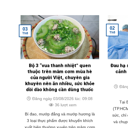
02
03
Th8
Th8
Bộ 3 “vua thanh nhiệt” quen
Đau hạ 
thuộc trên mâm cơm mùa hè
cảnh 
của người Việt, chuyên gia
khuyên nên ăn nhiều, sức khỏe
Đăng
dồi dào không cần dùng thuốc
Đăng ngày 03/08/2026 lúc: 09:08
Tại 
36 lượt xem
(TP.HCM
Bí đao, mướp đắng và mướp hương là
sức, chỉ
3 loại thực phẩm được khuyến khích
và chụp
xuất hiện thường xuyên trên mâm cơm