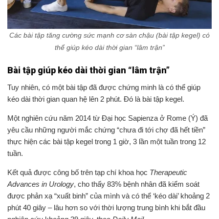
Các bài tập tăng cường sức mạnh cơ sàn chậu (bài tập kegel) có
thể giúp kéo dài thời gian “lâm trận”
Bài tập giúp kéo dài thời gian “lâm trận”
Tuy nhiên, có một bài tập đã được chứng minh là có thể giúp
kéo dài thời gian quan hệ lên 2 phút. Đó là bài tập kegel.
Một nghiên cứu năm 2014 từ Đại học Sapienza ở Rome (Ý) đã
yêu cầu những người mắc chứng “chưa đi tới chợ đã hết tiền”
thực hiện các bài tập kegel trong 1 giờ, 3 lần một tuần trong 12
tuần.
Kết quả được công bố trên tạp chí khoa học
Therapeutic
Advances in Urology
, cho thấy 83% bệnh nhân đã kiểm soát
được phản xạ “xuất binh” của mình và có thể ‘kéo dài’ khoảng 2
phút 40 giây – lâu hơn so với thời lượng trung bình khi bắt đầu