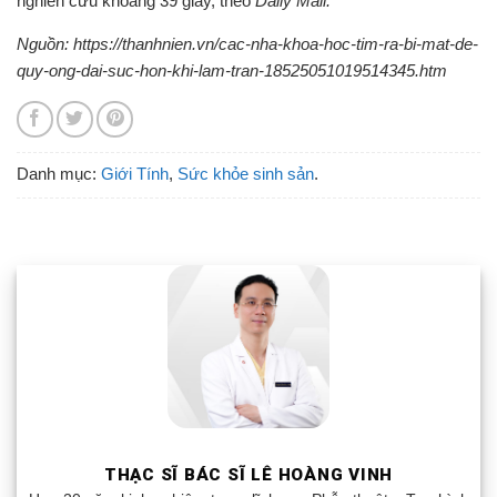
nghiên cứu khoảng 39 giây, theo
Daily Mail.
Nguồn: https://thanhnien.vn/cac-nha-khoa-hoc-tim-ra-bi-mat-de-
quy-ong-dai-suc-hon-khi-lam-tran-18525051019514345.htm
Danh mục:
Giới Tính
,
Sức khỏe sinh sản
.
THẠC SĨ BÁC SĨ LÊ HOÀNG VINH