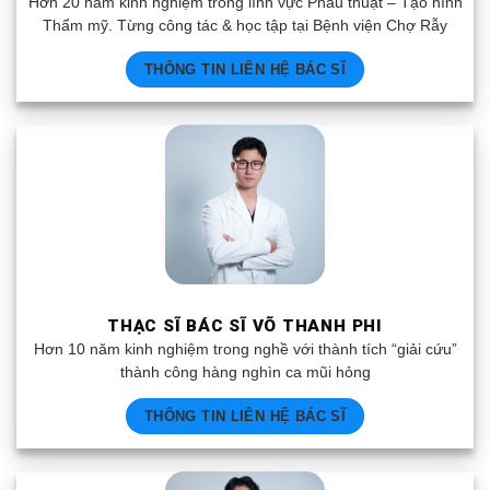
Hơn 20 năm kinh nghiệm trong lĩnh vực Phẫu thuật – Tạo hình
Thẩm mỹ. Từng công tác & học tập tại Bệnh viện Chợ Rẫy
THÔNG TIN LIÊN HỆ BÁC SĨ
THẠC SĨ BÁC SĨ VÕ THANH PHI
Hơn 10 năm kinh nghiệm trong nghề với thành tích “giải cứu”
thành công hàng nghìn ca mũi hỏng
THÔNG TIN LIÊN HỆ BÁC SĨ