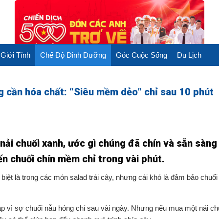
Giới Tính
Chế Độ Dinh Dưỡng
Góc Cuộc Sống
Du Lịch
g cần hóa chất: “Siêu mềm dẻo” chỉ sau 10 phút
ải chuối xanh, ước gì chúng đã chín và sẵn sàng
 chuối chín mềm chỉ trong vài phút.
biệt là trong các món salad trái cây, nhưng cái khó là đảm bảo chuối
ập vì sợ chuối nẫu hỏng chỉ sau vài ngày. Nhưng nếu mua một nải ch