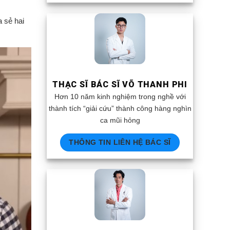
 sẻ hai
THẠC SĨ BÁC SĨ VÕ THANH PHI
Hơn 10 năm kinh nghiệm trong nghề với
thành tích “giải cứu” thành công hàng nghìn
ca mũi hỏng
THÔNG TIN LIÊN HỆ BÁC SĨ