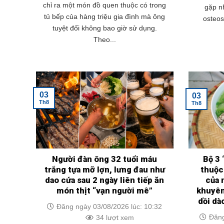
chỉ ra một món đồ quen thuộc có trong
gặp nh
tủ bếp của hàng triệu gia đình mà ông
osteo
tuyệt đối không bao giờ sử dụng.
Theo...
03
03
Th8
Th8
Người đàn ông 32 tuổi máu
Bộ 3 
trắng tựa mỡ lợn, lưng đau như
thuộc
dao cứa sau 2 ngày liên tiếp ăn
của 
món thịt “vạn người mê”
khuyên
dồi dà
Đăng ngày 03/08/2026 lúc: 10:32
Đăng
34 lượt xem