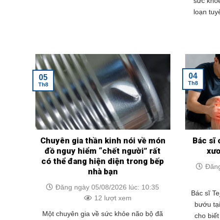
sức khỏe
loạn tuy
04
05
Th8
Th8
Chuyên gia thần kinh nói về món
Bác sĩ 
đồ nguy hiểm “chết người” rất
xư
có thể đang hiện diện trong bếp
Đăng
nhà bạn
Đăng ngày 05/08/2026 lúc: 10:35
Bác sĩ Te
12 lượt xem
bướu tạ
Một chuyên gia về sức khỏe não bộ đã
cho biế