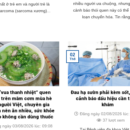
nhiều người ưa chuộng, nhưng
ất ở trẻ em và người trẻ là
cảnh báo thói quen này có thể 
sarcoma (sarcoma xương)...
loạn chuyển hóa. Tin rằng.
02
Th8
“vua thanh nhiệt” quen
Đau hạ sườn phải kèm sốt,
 trên mâm cơm mùa hè
cảnh báo dấu hiệu cần 
người Việt, chuyên gia
khám
 nên ăn nhiều, sức khỏe
Đăng ngày 02/08/2026 lúc:
o không cần dùng thuốc
37 lượt xem
 ngày 03/08/2026 lúc: 09:08
Tại Bệnh viện đa khoa Việt