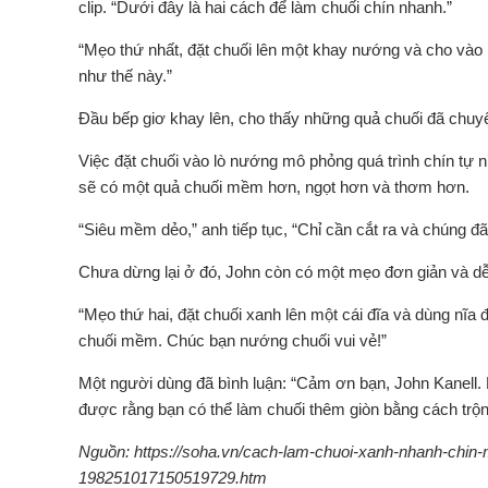
clip. “Dưới đây là hai cách để làm chuối chín nhanh.”
“Mẹo thứ nhất, đặt chuối lên một khay nướng và cho vào 
như thế này.”
Đầu bếp giơ khay lên, cho thấy những quả chuối đã chuy
Việc đặt chuối vào lò nướng mô phỏng quá trình chín tự n
sẽ có một quả chuối mềm hơn, ngọt hơn và thơm hơn.
“Siêu mềm dẻo,” anh tiếp tục, “Chỉ cần cắt ra và chúng đ
Chưa dừng lại ở đó, John còn có một mẹo đơn giản và dễ
“Mẹo thứ hai, đặt chuối xanh lên một cái đĩa và dùng nĩa 
chuối mềm. Chúc bạn nướng chuối vui vẻ!”
Một người dùng đã bình luận: “Cảm ơn bạn, John Kanell. 
được rằng bạn có thể làm chuối thêm giòn bằng cách trộn
Nguồn: https://soha.vn/cach-lam-chuoi-xanh-nhanh-chin
198251017150519729.htm