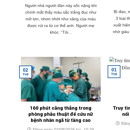
Người nhà người đàn này sốc nặng khi
Bí đao,
chính mắt thấy màu sắc trắng đục như
3 loại 
mỡ lợn, nhơn nhớt như xăng của máu
xuất hiệ
được rút ra từ cơ thể anh. Người mẹ
nhờ giàu 
khóc: “Tôi...
01
02
Th8
Th8
160 phút căng thẳng trong
Truy tì
phòng phẫu thuật để cứu nữ
nổi
bệnh nhân ngã từ tầng cao
Đăng
Đăng ngày 02/08/2026 lúc: 10:29