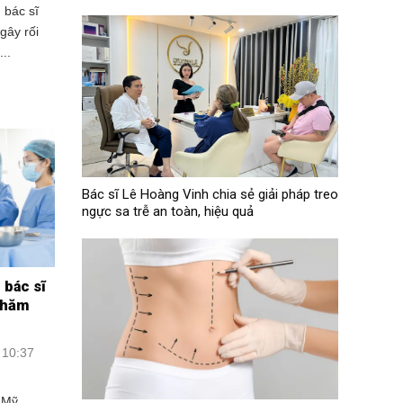
 bác sĩ
gây rối
..
Bác sĩ Lê Hoàng Vinh chia sẻ giải pháp treo
ngực sa trễ an toàn, hiệu quả
 bác sĩ
thăm
 10:37
 Mỹ