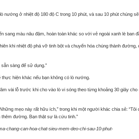
lò nướng ở nhiệt độ 180 độ C trong 10 phút, và sau 10 phút chúng sẽ
ển sang màu nâu đậm, hoàn toàn khác so với vẻ ngoài xanh lè ban đ
hiên khi nhiệt độ phá vỡ tinh bột và chuyển hóa chúng thành đường,
ã sẵn sàng để sử dụng.”
 thực hiện khác nếu bạn không có lò nướng.
đâm vài lỗ trước khi cho vào lò vi sóng theo từng khoảng 30 giây cho
Những mẹo này rất hữu ích,” trong khi một người khác chia sẻ: “Tôi
 thêm đường. Bạn thật sự là cứu tinh.”
-ma-chang-can-hoa-chat-sieu-mem-deo-chi-sau-10-phut-