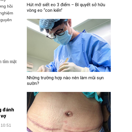
Hút mỡ siết eo 3 điểm – Bí quyết sở hữu
ơng hồi
vòng eo “con kiến”
t nghiệm
 nguyên
Những trường hợp nào nên làm mũi sụn
sườn?
g đánh
 vợ
 10:51