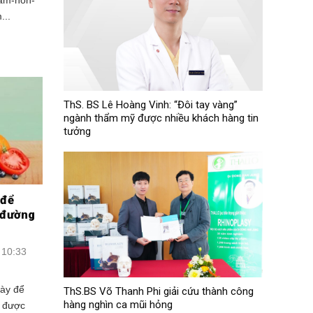
tam-hon-
...
ThS. BS Lê Hoàng Vinh: “Đôi tay vàng”
ngành thẩm mỹ được nhiều khách hàng tin
tưởng
 để
ì đường
 10:33
gày để
ThS.BS Võ Thanh Phi giải cứu thành công
hàng nghìn ca mũi hỏng
g được