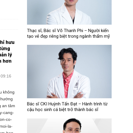
Thạc sĩ, Bác sĩ Võ Thanh Phi – Người kiến
tạo vẻ đẹp riêng biệt trong ngành thẩm mỹ
hỉ hưu
 từng
uản lý
m hơn
 09:16
ưu không
u hướng
Bác sĩ CKI Huỳnh Tấn Đạt – Hành trình từ
g an tâm
cậu học sinh cá biệt trở thành bác sĩ
ay-cang-
on-co-
moi-la-