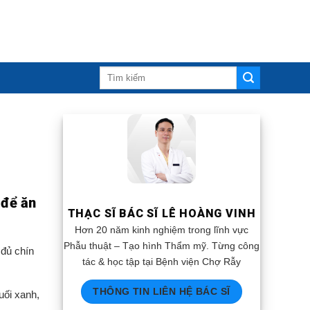
 để ăn
THẠC SĨ BÁC SĨ LÊ HOÀNG VINH
Hơn 20 năm kinh nghiệm trong lĩnh vực
Phẫu thuật – Tạo hình Thẩm mỹ. Từng công
 đủ chín
tác & học tập tại Bệnh viện Chợ Rẫy
THÔNG TIN LIÊN HỆ BÁC SĨ
uối xanh,