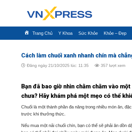
Skip
to
content
Trang Chủ
Y Khoa
Sức Khỏe
Khỏe – Đẹp
Cách làm chuối xanh nhanh chín mà chẳn
Đăng ngày 21/10/2025 lúc: 11:35
357 lượt xem
Bạn đã bao giờ nhìn chằm chằm vào một n
chưa? Hãy khám phá một mẹo có thể khiến
Chuối là một thành phần đa năng trong nhiều món ăn, đặc 
trước khi thưởng thức.
Nếu mua một nải chuối chín, bạn có thể sẽ phải ăn dồn d