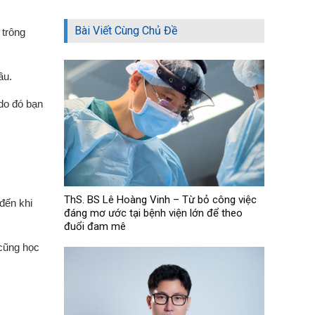
Bài Viết Cùng Chủ Đề
 trông
ầu.
 do đó bạn
ThS. BS Lê Hoàng Vinh – Từ bỏ công việc
 đến khi
đáng mơ ước tại bệnh viện lớn để theo
đuổi đam mê
 cũng học