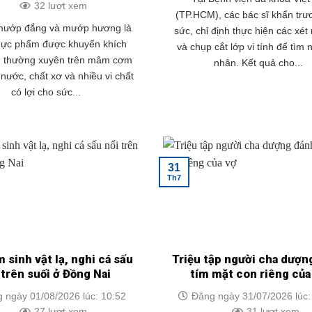
32 lượt xem
(TP.HCM), các bác sĩ khẩn trư
 mướp đắng và mướp hương là
sức, chỉ định thực hiện các xé
thực phẩm được khuyến khích
và chụp cắt lớp vi tính để tìm
n thường xuyên trên mâm cơm
nhân. Kết quả cho...
nước, chất xơ và nhiều vi chất
có lợi cho sức...
31
Th7
m sinh vật lạ, nghi cá sấu
Triệu tập người cha dượn
 trên suối ở Đồng Nai
tím mặt con riêng của
 ngày 01/08/2026 lúc: 10:52
Đăng ngày 31/07/2026 lúc:
27 lượt xem
31 lượt xem