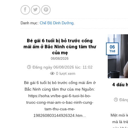
Danh mục:
Chế Độ Dinh Dưỡng
.
Bé gái 6 tuổi bị bỏ trước cổng
mái ấm ở Bắc Ninh cùng tâm thư
06
Th8
của mẹ
06/08/2026
Đăng ngày 06/08/2026 lúc: 11:02
0 lượt xem
Bé gái 6 tuổi bị bỏ trước cổng mái ấm ở
4 dấu 
Bắc Ninh cùng tâm thư của mẹ Nguồn:
https://soha.vn/be-gai-6-tuoi-bi-bo-
Đăng
truoc-cong-mai-am-o-bac-ninh-cung-
tam-thu-cua-me-
Mệt mỏi k
198260803144926324.htm...
mà là tr