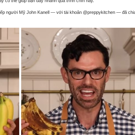
y có thể giúp bạn đẩy nhanh quá trình chín này.
 bếp người Mỹ John Kanell — với tài khoản @preppykitchen — đã chia