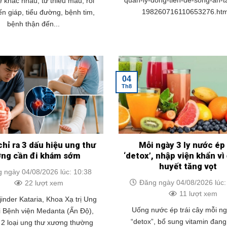
quan-ly-dong-tien-de-song-an-
 khác nhau, từ thiếu máu, rối
198260716110653276.htm
ến giáp, tiểu đường, bệnh tim,
bệnh thận đến...
04
Th8
chỉ ra 3 dấu hiệu ung thư
Mỗi ngày 3 ly nước ép
ơng cần đi khám sớm
‘detox’, nhập viện khẩn v
huyết tăng vọt
 ngày 04/08/2026 lúc: 10:38
Đăng ngày 04/08/2026 lúc:
22 lượt xem
11 lượt xem
jinder Kataria, Khoa Xạ trị Ung
Uống nước ép trái cây mỗi n
i Bệnh viện Medanta (Ấn Độ),
“detox”, bổ sung vitamin đan
t 2 loại ung thư xương thường