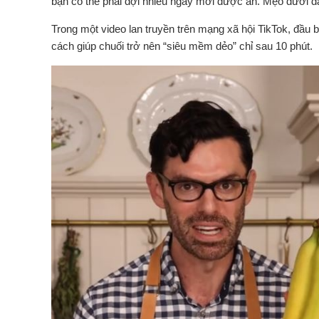
bạn có thể phải đợi nhiều ngày mới được ăn. Mẹo dưới đâ
Trong một video lan truyền trên mạng xã hội TikTok, đầu
cách giúp chuối trở nên “siêu mềm dẻo” chỉ sau 10 phút.