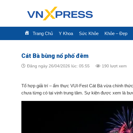
Skip
to
content
Trang Chủ
Y Khoa
Sức Khỏe
Khỏe – Đẹp
Cát Bà bùng nổ phố đêm
Đăng ngày 26/04/2026 lúc: 05:55
190 lượt xem
Tổ hợp giải trí – ẩm thực VUI-Fest Cát Bà vừa chính thức
chưa từng có tại vịnh trung tâm. Sự kiện được xem là bướ