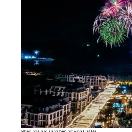
Pháo hoa rực sáng bên bờ vịnh Cát Bà