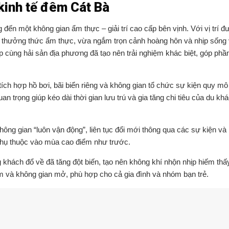
kinh tế đêm Cát Bà
ến một không gian ẩm thực – giải trí cao cấp bên vịnh. Với vị trí đ
vừa thưởng thức ẩm thực, vừa ngắm trọn cảnh hoàng hôn và nhịp sống
p cùng hải sản địa phương đã tạo nên trải nghiệm khác biệt, góp phầ
 tích hợp hồ bơi, bãi biển riêng và không gian tổ chức sự kiện quy mô
an trọng giúp kéo dài thời gian lưu trú và gia tăng chi tiêu của du k
ng gian “luôn vận động”, liên tục đổi mới thông qua các sự kiện và l
 phụ thuộc vào mùa cao điểm như trước.
 khách đổ về đã tăng đột biến, tạo nên không khí nhộn nhịp hiếm thấy
m và không gian mở, phù hợp cho cả gia đình và nhóm bạn trẻ.