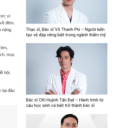
ược ví
 về đêm.
Thạc sĩ, Bác sĩ Võ Thanh Phi – Người kiến
n nâng
tạo vẻ đẹp riêng biệt trong ngành thẩm mỹ
 lớn,
hách, mục
ễ hội.
 tại đảo
Bác sĩ CKI Huỳnh Tấn Đạt – Hành trình từ
cậu học sinh cá biệt trở thành bác sĩ