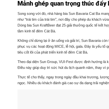
Mảnh ghép quan trọng thúc đẩy 
Song song với đó, nhà hàng bia Sun Bavaria Cat Ba mang đ
như “trái tim của trái tim”, nơi đây cho phép du khách 
Dòng bia Sun KraftBeer đạt 25 giải thưởng quốc tế kết hợ
tầm kinh tế đêm Cát Bà.
Không chỉ dừng lại ở ăn uống và giải trí, Sun Bavaria còn
phục vụ các hoạt động MICE, lễ hội, gala. Đây là yếu tố qu
tiêu cốt lõi của phát triển kinh tế đêm Cát Bà.
Theo đại diện Sun Group, VUI-Fest được định hướng là khô
Điều này giúp duy trì sức hút du lịch quanh năm, thay vì
Thực tế cho thấy, ngay trong ngày đầu khai trương, lượng
ngọc. Nhiều du khách đánh giá cao sự đa dạng trải nghiệ