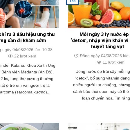
Th8
chỉ ra 3 dấu hiệu ung thư
Mỗi ngày 3 ly nước ép
ơng cần đi khám sớm
‘detox’, nhập viện khẩn v
huyết tăng vọt
 ngày 04/08/2026 lúc: 10:38
Đăng ngày 04/08/2026 lúc:
22 lượt xem
11 lượt xem
jinder Kataria, Khoa Xạ trị Ung
Uống nước ép trái cây mỗi n
i Bệnh viện Medanta (Ấn Độ),
“detox”, bổ sung vitamin đan
t 2 loại ung thư xương thường
nhiều người ưa chuộng, nhưng
ất ở trẻ em và người trẻ là
cảnh báo thói quen này có thể 
sarcoma (sarcoma xương)...
loạn chuyển hóa. Tin rằng.