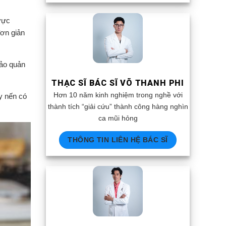
vực
đơn giản
bảo quản
THẠC SĨ BÁC SĨ VÕ THANH PHI
Hơn 10 năm kinh nghiệm trong nghề với
ấy nến có
thành tích “giải cứu” thành công hàng nghìn
ca mũi hỏng
THÔNG TIN LIÊN HỆ BÁC SĨ