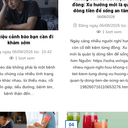
đồng: Xu hướng mới là q
dòng tiền để sống an tâ
06/08/2026
Đăng ngày 06/08/2026 lúc:
1 lượt xem
hiệu cảnh báo bạn cần đi
Ngày càng nhiều người nghỉ h
khám sớm
còn cố tiết kiệm từng đồng: X
 ngày 06/08/2026 lúc: 10:42
mới là quản lý dòng tiền để sốn
1 lượt xem
hơn Nguồn: https://soha.vn/ng
nhieu-nguoi-nghi-huu-khong-c
éo dài không phải là một bệnh
tiet-kiem-tung-dong-xu-huong-
iệu chứng của nhiều tình trạng
quan-ly-dong-tien-de-song-an-
 khác nhau, từ thiếu máu, rối
198260716110653276.htm
ến giáp, tiểu đường, bệnh tim,
bệnh thận đến...
04