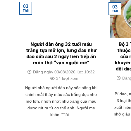
03
03
Th8
Th8
Người đàn ông 32 tuổi máu
Bộ 3 
trắng tựa mỡ lợn, lưng đau như
thuộc
dao cứa sau 2 ngày liên tiếp ăn
của 
món thịt “vạn người mê”
khuyên
dồi dà
Đăng ngày 03/08/2026 lúc: 10:32
Đăng
34 lượt xem
Người nhà người đàn này sốc nặng khi
Bí đao,
chính mắt thấy màu sắc trắng đục như
3 loại 
mỡ lợn, nhơn nhớt như xăng của máu
xuất hiệ
được rút ra từ cơ thể anh. Người mẹ
nhờ giàu 
khóc: “Tôi...