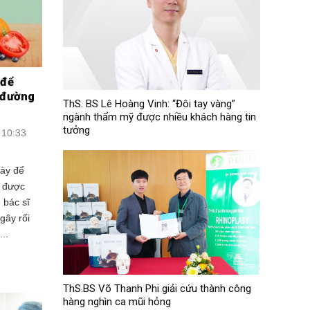
 để
ì đường
ThS. BS Lê Hoàng Vinh: “Đôi tay vàng”
ngành thẩm mỹ được nhiều khách hàng tin
tưởng
 10:33
gày để
g được
 bác sĩ
gây rối
..
ThS.BS Võ Thanh Phi giải cứu thành công
hàng nghìn ca mũi hỏng