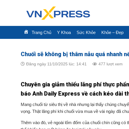
Skip
to
content
Trang Chủ
Y Khoa
Sức Khỏe
Khỏe – Đẹp
Chuối sẽ không bị thâm nẫu quá nhanh n
Đăng ngày 11/10/2025 lúc: 14:41
477 lượt xem
Chuyên gia giảm thiểu lãng phí thực phẩ
báo Anh Daily Express về cách kéo dài th
Mang chuối từ siêu thị về nhà nhưng lại thấy chúng chuy
vọng. Thật lãng phí khi chuối vừa mua về vài ngày đã ch
Thêm vào đó, vẻ ngoài lốm đốm của chuối chín cũng có t