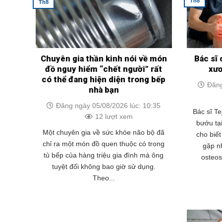
Th8
Th8
Chuyên gia thần kinh nói về món
Bác sĩ 
đồ nguy hiểm “chết người” rất
xư
có thể đang hiện diện trong bếp
Đăng
nhà bạn
Đăng ngày 05/08/2026 lúc: 10:35
Bác sĩ Te
12 lượt xem
bướu tạ
Một chuyên gia về sức khỏe não bộ đã
cho biế
chỉ ra một món đồ quen thuộc có trong
gặp nh
tủ bếp của hàng triệu gia đình mà ông
osteo
tuyệt đối không bao giờ sử dụng.
Theo...