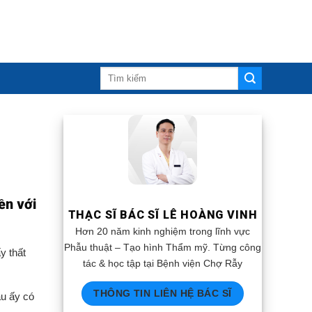
ền với
THẠC SĨ BÁC SĨ LÊ HOÀNG VINH
Hơn 20 năm kinh nghiệm trong lĩnh vực
Phẫu thuật – Tạo hình Thẩm mỹ. Từng công
y thất
tác & học tập tại Bệnh viện Chợ Rẫy
THÔNG TIN LIÊN HỆ BÁC SĨ
âu ấy có