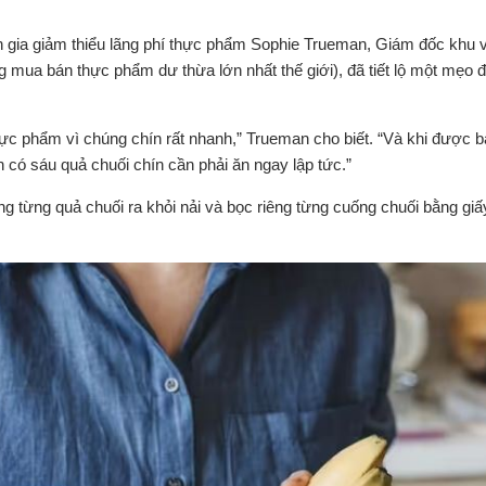
ên gia giảm thiểu lãng phí thực phẩm Sophie Trueman, Giám đốc khu 
mua bán thực phẩm dư thừa lớn nhất thế giới), đã tiết lộ một mẹo 
hực phẩm vì chúng chín rất nhanh,” Trueman cho biết. “Và khi được 
n có sáu quả chuối chín cần phải ăn ngay lập tức.”
ng từng quả chuối ra khỏi nải và bọc riêng từng cuống chuối bằng gi