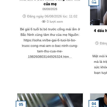
Th8
của mẹ
06/08/2026
Đăng ngày 06/08/2026 lúc: 11:02
0 lượt xem
Bé gái 6 tuổi bị bỏ trước cổng mái ấm ở
4 dấu 
Bắc Ninh cùng tâm thư của mẹ Nguồn:
https://soha.vn/be-gai-6-tuoi-bi-bo-
Đăng
truoc-cong-mai-am-o-bac-ninh-cung-
tam-thu-cua-me-
Mệt mỏi k
198260803144926324.htm...
mà là tr
sức khỏe
loạn tuy
04
05