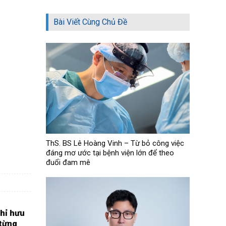
Bài Viết Cùng Chủ Đề
ThS. BS Lê Hoàng Vinh – Từ bỏ công việc
đáng mơ ước tại bệnh viện lớn để theo
đuổi đam mê
hỉ hưu
 từng