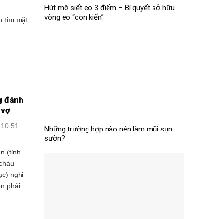
Hút mỡ siết eo 3 điểm – Bí quyết sở hữu
vòng eo “con kiến”
g đánh
 vợ
 10:51
Những trường hợp nào nên làm mũi sụn
sườn?
n (tỉnh
 cháu
ạc) nghi
n phải
.