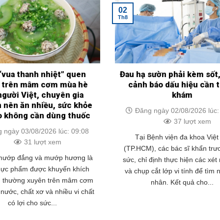
02
Th8
“vua thanh nhiệt” quen
Đau hạ sườn phải kèm sốt,
 trên mâm cơm mùa hè
cảnh báo dấu hiệu cần 
người Việt, chuyên gia
khám
 nên ăn nhiều, sức khỏe
Đăng ngày 02/08/2026 lúc:
o không cần dùng thuốc
37 lượt xem
 ngày 03/08/2026 lúc: 09:08
Tại Bệnh viện đa khoa Việt
31 lượt xem
(TP.HCM), các bác sĩ khẩn trư
 mướp đắng và mướp hương là
sức, chỉ định thực hiện các xé
thực phẩm được khuyến khích
và chụp cắt lớp vi tính để tìm
n thường xuyên trên mâm cơm
nhân. Kết quả cho...
nước, chất xơ và nhiều vi chất
có lợi cho sức...