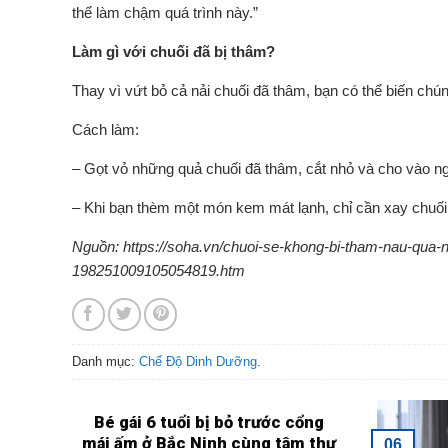
thể làm chậm quá trình này.”
Làm gì với chuối đã bị thâm?
Thay vì vứt bỏ cả nải chuối đã thâm, bạn có thể biến ch
Cách làm:
– Gọt vỏ những quả chuối đã thâm, cắt nhỏ và cho vào ngă
– Khi bạn thèm một món kem mát lạnh, chỉ cần xay chuối
Nguồn: https://soha.vn/chuoi-se-khong-bi-tham-nau-qua
198251009105054819.htm
Danh mục:
Chế Độ Dinh Dưỡng
.
Bé gái 6 tuổi bị bỏ trước cổng
mái ấm ở Bắc Ninh cùng tâm thư
06