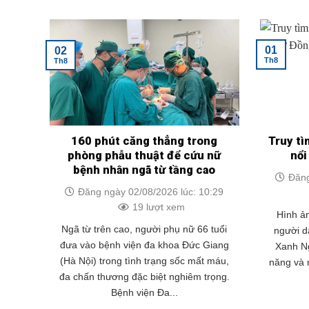
01
02
Th8
Th8
160 phút căng thẳng trong
Truy tì
phòng phẫu thuật để cứu nữ
nổi
bệnh nhân ngã từ tầng cao
Đăng
Đăng ngày 02/08/2026 lúc: 10:29
19 lượt xem
Hình ản
Ngã từ trên cao, người phụ nữ 66 tuổi
người dâ
đưa vào bệnh viện đa khoa Đức Giang
Xanh Ng
(Hà Nội) trong tình trạng sốc mất máu,
năng và 
đa chấn thương đặc biệt nghiêm trọng.
Bệnh viện Đa...