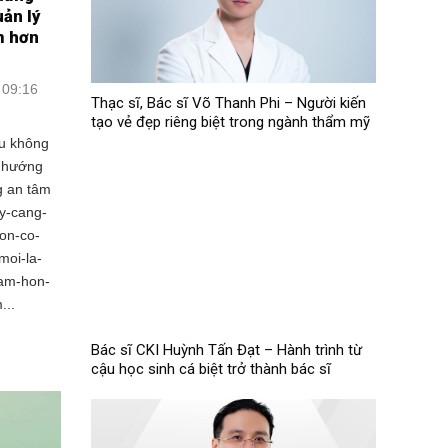
uản lý
m hơn
 09:16
Thạc sĩ, Bác sĩ Võ Thanh Phi – Người kiến
tạo vẻ đẹp riêng biệt trong ngành thẩm mỹ
ưu không
u hướng
g an tâm
ay-cang-
on-co-
moi-la-
tam-hon-
...
Bác sĩ CKI Huỳnh Tấn Đạt – Hành trình từ
cậu học sinh cá biệt trở thành bác sĩ