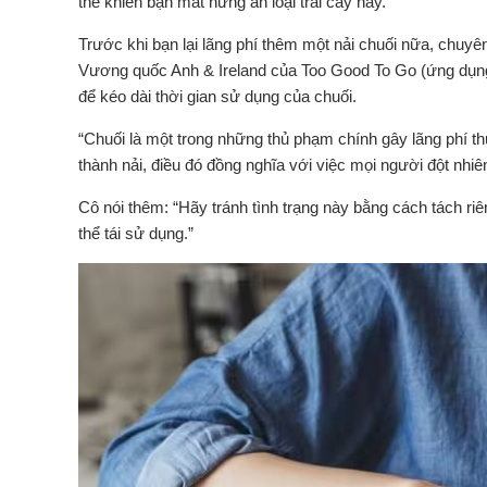
thể khiến bạn mất hứng ăn loại trái cây này.
Trước khi bạn lại lãng phí thêm một nải chuối nữa, chuy
Vương quốc Anh & Ireland của Too Good To Go (ứng dụng 
để kéo dài thời gian sử dụng của chuối.
“Chuối là một trong những thủ phạm chính gây lãng phí t
thành nải, điều đó đồng nghĩa với việc mọi người đột nhiê
Cô nói thêm: “Hãy tránh tình trạng này bằng cách tách riê
thể tái sử dụng.”