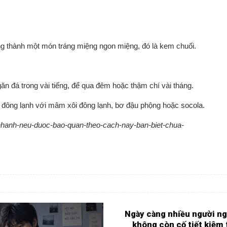
úng thành một món tráng miệng ngon miệng, đó là kem chuối.
n đá trong vài tiếng, để qua đêm hoặc thậm chí vài tháng.
 đông lạnh với mâm xôi đông lạnh, bơ đậu phộng hoặc socola.
-nhanh-neu-duoc-bao-quan-theo-cach-nay-ban-biet-chua-
Ngày càng nhiều người ng
không còn cố tiết kiệm