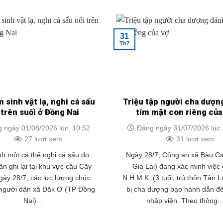
31
Th7
m sinh vật lạ, nghi cá sấu
Triệu tập người cha dượn
 trên suối ở Đồng Nai
tím mặt con riêng của
 ngày 01/08/2026 lúc: 10:52
Đăng ngày 31/07/2026 lúc:
27 lượt xem
31 lượt xem
h một cá thể nghi cá sấu do
Ngày 28/7, Công an xã Bàu Cạ
n ghi lại tại khu vực cầu Cây
Gia Lai) đang xác minh việc
ày 28/7, các lực lượng chức
N.H.M.K. (3 tuổi, trú thôn Tân L
người dân xã Đăk Ơ (TP Đồng
bị cha dượng bạo hành dẫn đế
Nai)...
nhập viện. Theo thông..