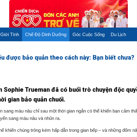
Giới Tính
Chế Độ Dinh Dưỡng
Góc Cuộc Sống
Du Lịch
ếu được bảo quản theo cách này: Bạn biết chưa?
m Sophie Trueman đã có buổi trò chuyện độc quy
ời gian bảo quản chuối.
ển sang màu nâu chỉ sau một thời gian ngắn có thể khiến bạn cảm thấ
uyển sang màu nâu và nhũn ra.
hể khiến chúng trông kém hấp dẫn trong gian bếp – và những đốm n