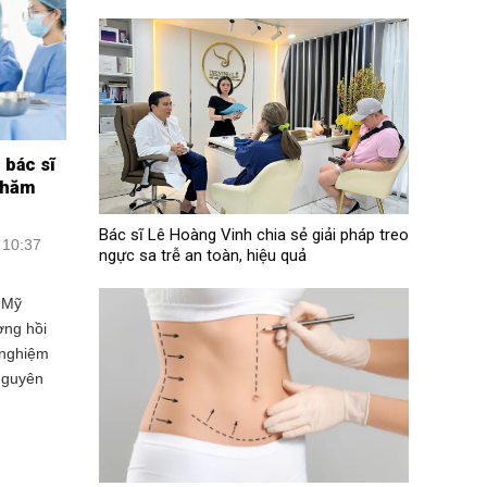
 bác sĩ
thăm
Bác sĩ Lê Hoàng Vinh chia sẻ giải pháp treo
 10:37
ngực sa trễ an toàn, hiệu quả
 Mỹ
ơng hồi
t nghiệm
 nguyên