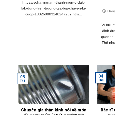
https://soha.vn/nam-thanh-nien-o-dak-
lak-dung-hien-truong-gia-bia-chuyen-bi-
Đăng
cuop-198260803140247232.htm...
Sở hữu t
dinh dư
quen th
Thế như
04
05
Th8
Th8
Chuyên gia thần kinh nói về món
Bác sĩ 