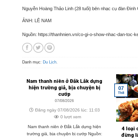
Nguyễn Hoàng Thảo Linh (28 tuổi) bên nhạc cụ đàn Đinh
ẢNH: LÊ NAM
Nguồn: https://thanhnien.vn/co-gi-o-show-nhac-dan-toc
Danh mục:
Du Lịch
.
Nam thanh niên ở Đắk Lắk dựng
hiện trường giả, bịa chuyện bị
07
Th8
cướp
07/08/2026
Đăng ngày 07/08/2026 lúc: 11:03
0 lượt xem
Nam thanh niên ở Đắk Lắk dựng hiện
4 loại
trường giả, bịa chuyện bị cướp Nguồn:
đừng l