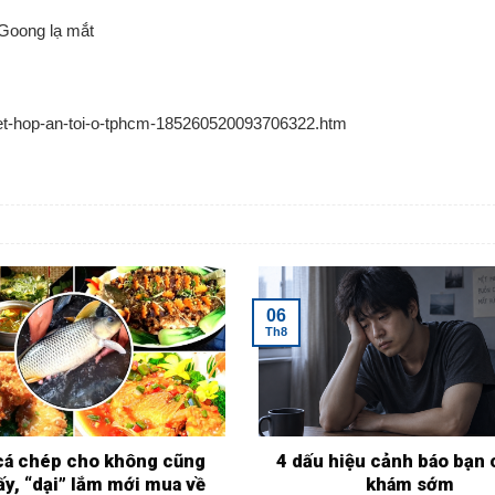
 Goong lạ mắt
-ket-hop-an-toi-o-tphcm-185260520093706322.htm
06
Th8
 cá chép cho không cũng
4 dấu hiệu cảnh báo bạn 
ấy, “dại” lắm mới mua về
khám sớm