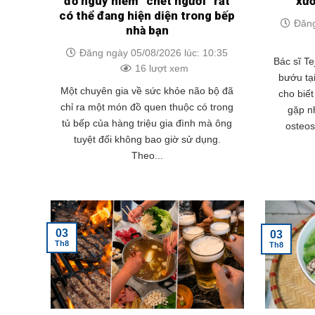
đồ nguy hiểm “chết người” rất
xư
có thể đang hiện diện trong bếp
Đăng
nhà bạn
Đăng ngày 05/08/2026 lúc: 10:35
Bác sĩ Te
16 lượt xem
bướu tạ
Một chuyên gia về sức khỏe não bộ đã
cho biế
chỉ ra một món đồ quen thuộc có trong
gặp nh
tủ bếp của hàng triệu gia đình mà ông
osteo
tuyệt đối không bao giờ sử dụng.
Theo...
03
03
Th8
Th8