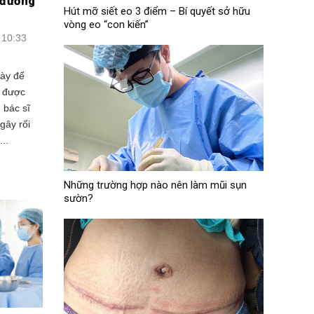
ì đường
Hút mỡ siết eo 3 điểm – Bí quyết sở hữu
vòng eo “con kiến”
 10:33
gày để
g được
 bác sĩ
gây rối
..
Những trường hợp nào nên làm mũi sụn
sườn?