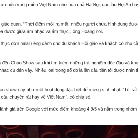
từ nhiều vùng miền Việt Nam như bún chả Hà Nội, cao lầu Hội An ha
đa giác quan. “Thời điểm mới ra mắt, nhiều người chưa hình dung đư
 hòa được giữa âm nhạc và ẩm thực”, ông Hoàng nói.
thực đơn halal riêng dành cho du khách Hồi giáo và khách có nhu c
m đến Chào Show sau khi tìm kiếm những trải nghiệm độc đáo và khác
ạc cụ đến vậy. Nhiều loại trong số đó là lần đầu tiên tôi được nhìn t
ọn show này như một hoạt động đặc biệt để mừng sinh nhật. “Tôi rất 
câu chuyện rất hay về Việt Nam”, cô chia sẻ.
đánh giá trên Google với mức điểm khoảng 4,9/5 và nằm trong nhóm 