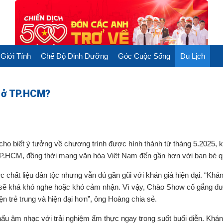
Giới Tính
Chế Độ Dinh Dưỡng
Góc Cuộc Sống
Du Lịch
i ở TP.HCM?
 biết ý tưởng về chương trình được hình thành từ tháng 5.2025, kh
P.HCM, đồng thời mang văn hóa Việt Nam đến gần hơn với bạn bè q
 chất liệu dân tộc nhưng vẫn đủ gần gũi với khán giả hiện đại. “Khán
sẽ khá khó nghe hoặc khó cảm nhận. Vì vậy, Chào Show cố gắng đ
 trẻ trung và hiện đại hơn”, ông Hoàng chia sẻ.
u âm nhạc với trải nghiệm ẩm thực ngay trong suốt buổi diễn. Khán