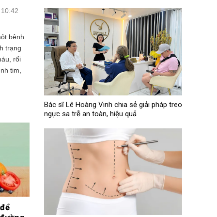
 10:42
một bệnh
h trạng
áu, rối
nh tim,
Bác sĩ Lê Hoàng Vinh chia sẻ giải pháp treo
ngực sa trễ an toàn, hiệu quả
 để