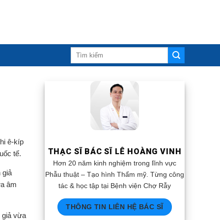
i ê-kíp
THẠC SĨ BÁC SĨ LÊ HOÀNG VINH
uốc tế.
Hơn 20 năm kinh nghiệm trong lĩnh vực
 giả
Phẫu thuật – Tạo hình Thẩm mỹ. Từng công
ưa âm
tác & học tập tại Bệnh viện Chợ Rẫy
THÔNG TIN LIÊN HỆ BÁC SĨ
 giả vừa