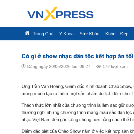
Skip
to
content
Trang Chủ
Y Khoa
Sức Khỏe
Khỏe – Đẹp
Có gì ở show nhạc dân tộc kết hợp ăn tố
Đăng ngày 20/05/2026 lúc: 08:27
172 lượt xem
Ông Trần Văn Hoàng, Giám đốc Kinh doanh Chào Show, cho
mong muốn tạo ra thêm một sản phẩm du lịch đêm cho T
Thách thức lớn nhất của chương trình là làm sao giữ được
thường nghĩ những chương trình mang màu sắc dân tộc 
nhạc Việt Nam đến gần công chúng hơn bằng cách thể hiện
Điểm đặc biệt của Chào Show nằm ở việc kết hợp sân khấ