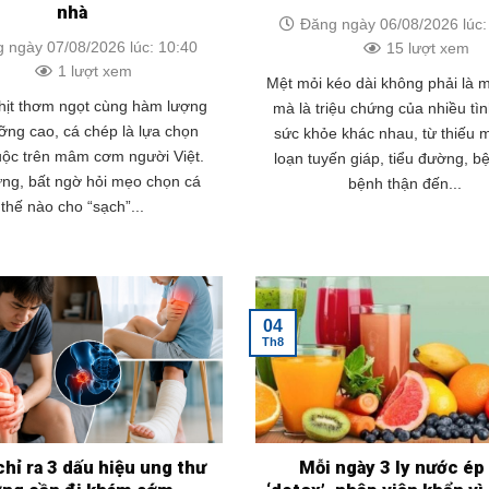
nhà
Đăng ngày 06/08/2026 lúc:
 ngày 07/08/2026 lúc: 10:40
15 lượt xem
1 lượt xem
Mệt mỏi kéo dài không phải là 
hịt thơm ngọt cùng hàm lượng
mà là triệu chứng của nhiều tìn
ỡng cao, cá chép là lựa chọn
sức khỏe khác nhau, từ thiếu m
uộc trên mâm cơm người Việt.
loạn tuyến giáp, tiểu đường, bệ
ng, bất ngờ hỏi mẹo chọn cá
bệnh thận đến...
thế nào cho “sạch”...
04
Th8
chỉ ra 3 dấu hiệu ung thư
Mỗi ngày 3 ly nước ép