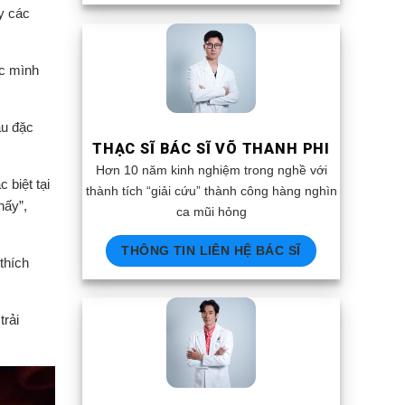
y các
ợc mình
ầu đặc
THẠC SĨ BÁC SĨ VÕ THANH PHI
Hơn 10 năm kinh nghiệm trong nghề với
 biệt tại
thành tích “giải cứu” thành công hàng nghìn
hấy”,
ca mũi hỏng
THÔNG TIN LIÊN HỆ BÁC SĨ
thích
trải