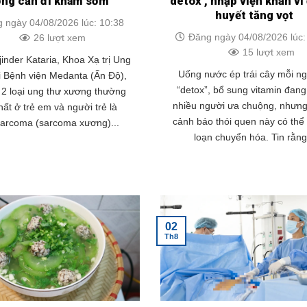
ơng cần đi khám sớm
‘detox’, nhập viện khẩn v
huyết tăng vọt
 ngày 04/08/2026 lúc: 10:38
Đăng ngày 04/08/2026 lúc:
26 lượt xem
15 lượt xem
jinder Kataria, Khoa Xạ trị Ung
Uống nước ép trái cây mỗi n
i Bệnh viện Medanta (Ấn Độ),
“detox”, bổ sung vitamin đan
t 2 loại ung thư xương thường
nhiều người ưa chuộng, nhưng
ất ở trẻ em và người trẻ là
cảnh báo thói quen này có thể 
sarcoma (sarcoma xương)...
loạn chuyển hóa. Tin rằng.
02
Th8