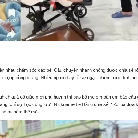
hiên nhau chăm sóc các bé. Câu chuyện nhanh chóng được chia sẻ rộ
ớc từ cộng đồng mạng. Nhiều người bày tỏ sự ngạc nhiên trước tình h
nghịch quá cô giáo mời phụ huynh thì bảo bố mẹ em bận em bảo cậu
ng, chỉ sợ học cùng lớp”. Nickname Lê Hằng chia sẻ: “Rồi ba đứa 
2 bé bụ bẫm thế mà”.