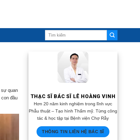
t sự quan
THẠC SĨ BÁC SĨ LÊ HOÀNG VINH
h con đầu
Hơn 20 năm kinh nghiệm trong lĩnh vực
Phẫu thuật – Tạo hình Thẩm mỹ. Từng công
tác & học tập tại Bệnh viện Chợ Rẫy
THÔNG TIN LIÊN HỆ BÁC SĨ