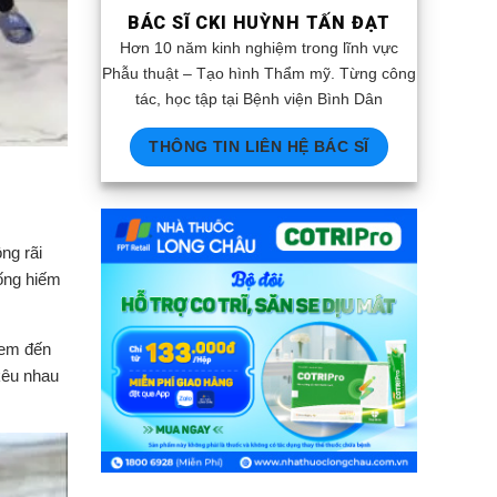
BÁC SĨ CKI HUỲNH TẤN ĐẠT
Hơn 10 năm kinh nghiệm trong lĩnh vực
Phẫu thuật – Tạo hình Thẩm mỹ. Từng công
tác, học tập tại Bệnh viện Bình Dân
THÔNG TIN LIÊN HỆ BÁC SĨ
ng rãi
uống hiếm
 em đến
kêu nhau