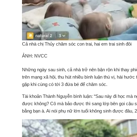
Cả nhà chị Thủy chăm sóc con trai, hai em trai sinh đôi
ẢNH: NVCC
Những ngày sau sinh, cả nhà trở nên bận rộn khi thay p
trên mạng xã hội, thu hút nhiều bình luận thú vị, hài hư
gặp khi cùng có tới 3 đứa bé để chăm sóc.
Tài khoản Thành Nguyễn bình luận: “Sau này đi học mà 
được không? Cô mà bảo được thì sang lớp bên gọi cậu sa
bằng bạn à. Ai nói phụ nữ lớn tuổi không sinh được đâu, 