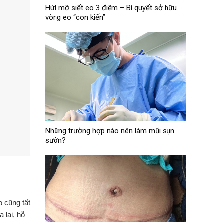
Hút mỡ siết eo 3 điểm – Bí quyết sở hữu
vòng eo “con kiến”
Những trường hợp nào nên làm mũi sụn
sườn?
o cũng tất
 lại, hỗ