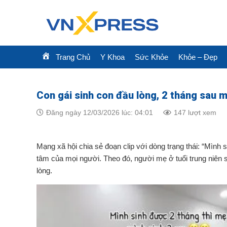
Skip
to
content
Trang Chủ
Y Khoa
Sức Khỏe
Khỏe – Đẹp
Con gái sinh con đầu lòng, 2 tháng sau m
Đăng ngày 12/03/2026 lúc: 04:01
147 lượt xem
Mạng xã hội chia sẻ đoạn clip với dòng trạng thái: “Mình
tâm của mọi người. Theo đó, người mẹ ở tuổi trung niên 
lòng.