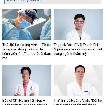
ThS. BS Lê Hoàng Vinh – Từ bỏ
Thạc sĩ, Bác sĩ Võ Thanh Phi –
công việc đáng mơ ước tại
Người kiến tạo vẻ đẹp riêng biệt
bệnh viện lớn để theo đuổi đam
trong ngành thẩm mỹ
mê
Bác sĩ CKI Huỳnh Tấn Đạt –
ThS. BS Lê Hoàng Vinh: “Đôi tay
Hành trình từ cậu học sinh cá
vàng” ngành thẩm mỹ được