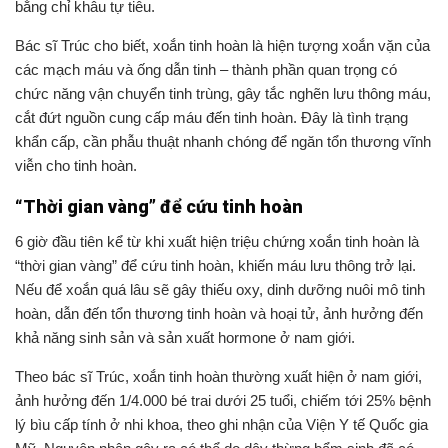
bằng chỉ khâu tự tiêu.
Bác sĩ Trúc cho biết, xoắn tinh hoàn là hiện tượng xoắn vặn của
các mạch máu và ống dẫn tinh – thành phần quan trọng có
chức năng vận chuyển tinh trùng, gây tắc nghẽn lưu thông máu,
cắt đứt nguồn cung cấp máu đến tinh hoàn. Đây là tình trạng
khẩn cấp, cần phẫu thuật nhanh chóng để ngăn tổn thương vĩnh
viễn cho tinh hoàn.
“Thời gian vàng” để cứu tinh hoàn
6 giờ đầu tiên kể từ khi xuất hiện triệu chứng xoắn tinh hoàn là
“thời gian vàng” để cứu tinh hoàn, khiến máu lưu thông trở lại.
Nếu để xoắn quá lâu sẽ gây thiếu oxy, dinh dưỡng nuôi mô tinh
hoàn, dẫn đến tổn thương tinh hoàn và hoại tử, ảnh hưởng đến
khả năng sinh sản và sản xuất hormone ở nam giới.
Theo bác sĩ Trúc, xoắn tinh hoàn thường xuất hiện ở nam giới,
ảnh hưởng đến 1/4.000 bé trai dưới 25 tuổi, chiếm tới 25% bệnh
lý bìu cấp tính ở nhi khoa, theo ghi nhận của Viện Y tế Quốc gia