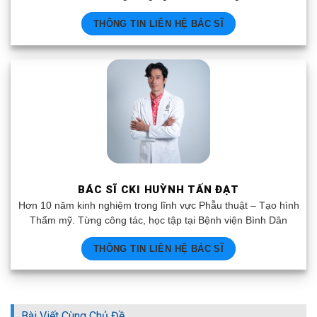
THÔNG TIN LIÊN HỆ BÁC SĨ
BÁC SĨ CKI HUỲNH TẤN ĐẠT
Hơn 10 năm kinh nghiệm trong lĩnh vực Phẫu thuật – Tạo hình
Thẩm mỹ. Từng công tác, học tập tại Bệnh viện Bình Dân
THÔNG TIN LIÊN HỆ BÁC SĨ
Bài Viết Cùng Chủ Đề