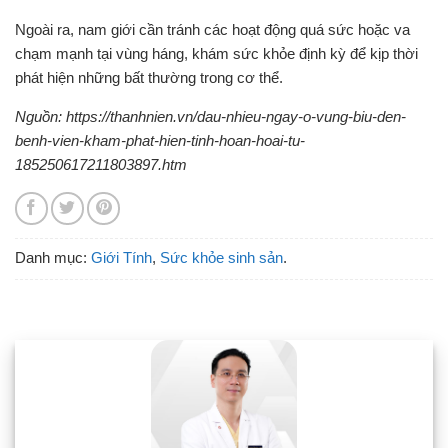
Ngoài ra, nam giới cần tránh các hoạt động quá sức hoặc va
chạm mạnh tại vùng háng, khám sức khỏe định kỳ để kịp thời
phát hiện những bất thường trong cơ thể.
Nguồn: https://thanhnien.vn/dau-nhieu-ngay-o-vung-biu-den-
benh-vien-kham-phat-hien-tinh-hoan-hoai-tu-
185250617211803897.htm
Danh mục:
Giới Tính
,
Sức khỏe sinh sản
.