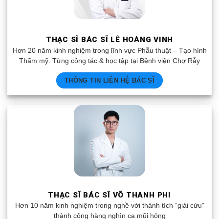
THẠC SĨ BÁC SĨ LÊ HOÀNG VINH
Hơn 20 năm kinh nghiệm trong lĩnh vực Phẫu thuật – Tạo hình
Thẩm mỹ. Từng công tác & học tập tại Bệnh viện Chợ Rẫy
THÔNG TIN LIÊN HỆ BÁC SĨ
THẠC SĨ BÁC SĨ VÕ THANH PHI
Hơn 10 năm kinh nghiệm trong nghề với thành tích “giải cứu”
thành công hàng nghìn ca mũi hỏng