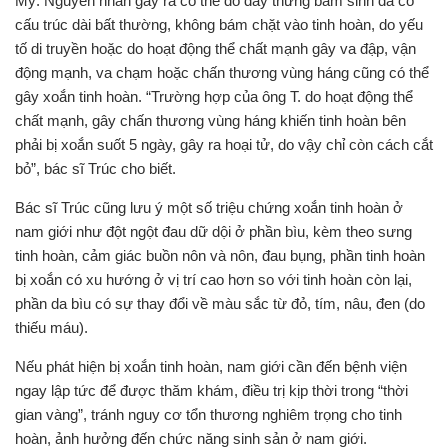
Mỹ. Nguyên nhân gây ra có thể do dây thừng bẩm sinh đã có
cấu trúc dài bất thường, không bám chặt vào tinh hoàn, do yếu
tố di truyền hoặc do hoạt động thể chất mạnh gây va đập, vận
động mạnh, va chạm hoặc chấn thương vùng háng cũng có thể
gây xoắn tinh hoàn. “Trường hợp của ông T. do hoạt động thể
chất mạnh, gây chấn thương vùng háng khiến tinh hoàn bên
phải bị xoắn suốt 5 ngày, gây ra hoại tử, do vậy chỉ còn cách cắt
bỏ”, bác sĩ Trúc cho biết.
Bác sĩ Trúc cũng lưu ý một số triệu chứng xoắn tinh hoàn ở
nam giới như đột ngột đau dữ dội ở phần bìu, kèm theo sưng
tinh hoàn, cảm giác buồn nôn và nôn, đau bụng, phần tinh hoàn
bị xoắn có xu hướng ở vị trí cao hơn so với tinh hoàn còn lại,
phần da bìu có sự thay đổi về màu sắc từ đỏ, tím, nâu, đen (do
thiếu máu).
Nếu phát hiện bị xoắn tinh hoàn, nam giới cần đến bệnh viện
ngay lập tức để được thăm khám, điều trị kịp thời trong “thời
gian vàng”, tránh nguy cơ tổn thương nghiêm trọng cho tinh
hoàn, ảnh hưởng đến chức năng sinh sản ở nam giới.