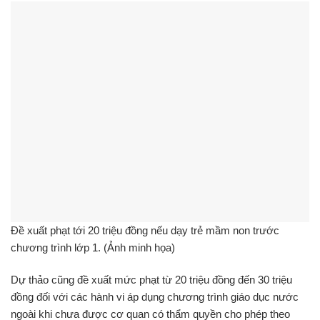
Đề xuất phạt tới 20 triệu đồng nếu dạy trẻ mầm non trước
chương trình lớp 1. (Ảnh minh họa)
Dự thảo cũng đề xuất mức phạt từ 20 triệu đồng đến 30 triệu
đồng đối với các hành vi áp dụng chương trình giáo dục nước
ngoài khi chưa được cơ quan có thẩm quyền cho phép theo
quy định của pháp luật hoặc tự ý thay đổi, cắt xén nội dung
Chương trình giáo dục mầm non làm ảnh hưởng đến sự phát