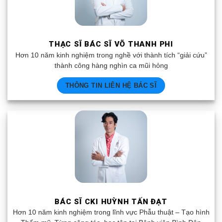
THẠC SĨ BÁC SĨ VÕ THANH PHI
Hơn 10 năm kinh nghiệm trong nghề với thành tích “giải cứu”
thành công hàng nghìn ca mũi hỏng
THÔNG TIN LIÊN HỆ BÁC SĨ
BÁC SĨ CKI HUỲNH TẤN ĐẠT
Hơn 10 năm kinh nghiệm trong lĩnh vực Phẫu thuật – Tạo hình
Thẩm mỹ. Từng công tác, học tập tại Bệnh viện Bình Dân
THÔNG TIN LIÊN HỆ BÁC SĨ