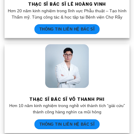
THẠC SĨ BÁC SĨ LÊ HOÀNG VINH
Hơn 20 năm kinh nghiệm trong lĩnh vực Phẫu thuật – Tạo hình
Thẩm mỹ. Từng công tác & học tập tại Bệnh viện Chợ Rẫy
THÔNG TIN LIÊN HỆ BÁC SĨ
THẠC SĨ BÁC SĨ VÕ THANH PHI
Hơn 10 năm kinh nghiệm trong nghề với thành tích “giải cứu”
thành công hàng nghìn ca mũi hỏng
THÔNG TIN LIÊN HỆ BÁC SĨ