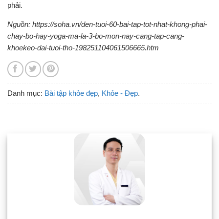
phải.
Nguồn: https://soha.vn/den-tuoi-60-bai-tap-tot-nhat-khong-phai-
chay-bo-hay-yoga-ma-la-3-bo-mon-nay-cang-tap-cang-
khoekeo-dai-tuoi-tho-198251104061506665.htm
Danh mục:
Bài tập khỏe đẹp
,
Khỏe - Đẹp
.