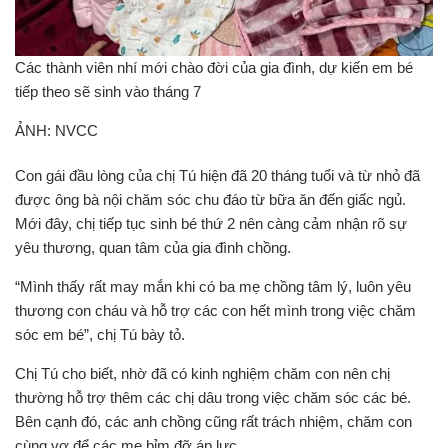
Các thành viên nhí mới chào đời của gia đình, dự kiến em bé
tiếp theo sẽ sinh vào tháng 7
ẢNH: NVCC
Con gái đầu lòng của chị Tú hiện đã 20 tháng tuổi và từ nhỏ đã
được ông bà nội chăm sóc chu đáo từ bữa ăn đến giấc ngủ.
Mới đây, chị tiếp tục sinh bé thứ 2 nên càng cảm nhận rõ sự
yêu thương, quan tâm của gia đình chồng.
“Mình thấy rất may mắn khi có ba mẹ chồng tâm lý, luôn yêu
thương con cháu và hỗ trợ các con hết mình trong việc chăm
sóc em bé”, chị Tú bày tỏ.
Chị Tú cho biết, nhờ đã có kinh nghiệm chăm con nên chị
thường hỗ trợ thêm các chị dâu trong việc chăm sóc các bé.
Bên cạnh đó, các anh chồng cũng rất trách nhiệm, chăm con
cùng vợ để các mẹ bỉm đỡ áp lực.