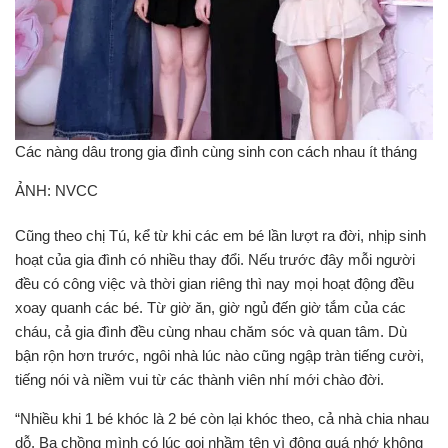
Các nàng dâu trong gia đình cùng sinh con cách nhau ít tháng
ẢNH: NVCC
Cũng theo chị Tú, kể từ khi các em bé lần lượt ra đời, nhịp sinh
hoạt của gia đình có nhiều thay đổi. Nếu trước đây mỗi người
đều có công việc và thời gian riêng thì nay mọi hoạt động đều
xoay quanh các bé. Từ giờ ăn, giờ ngủ đến giờ tắm của các
cháu, cả gia đình đều cùng nhau chăm sóc và quan tâm. Dù
bận rộn hơn trước, ngôi nhà lúc nào cũng ngập tràn tiếng cười,
tiếng nói và niềm vui từ các thành viên nhí mới chào đời.
“Nhiều khi 1 bé khóc là 2 bé còn lại khóc theo, cả nhà chia nhau
dỗ. Ba chồng mình có lúc gọi nhầm tên vì đông quá nhớ không