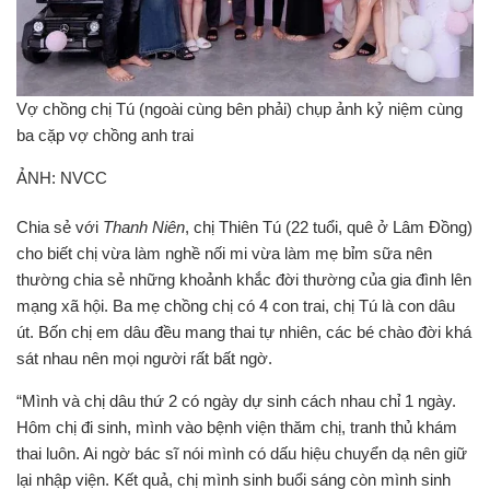
Vợ chồng chị Tú (ngoài cùng bên phải) chụp ảnh kỷ niệm cùng
ba cặp vợ chồng anh trai
ẢNH: NVCC
Chia sẻ với
Thanh Niên
, chị Thiên Tú (22 tuổi, quê ở Lâm Đồng)
cho biết chị vừa làm nghề nối mi vừa làm mẹ bỉm sữa nên
thường chia sẻ những khoảnh khắc đời thường của gia đình lên
mạng xã hội. Ba mẹ chồng chị có 4 con trai, chị Tú là con dâu
út. Bốn chị em dâu đều mang thai tự nhiên, các bé chào đời khá
sát nhau nên mọi người rất bất ngờ.
“Mình và chị dâu thứ 2 có ngày dự sinh cách nhau chỉ 1 ngày.
Hôm chị đi sinh, mình vào bệnh viện thăm chị, tranh thủ khám
thai luôn. Ai ngờ bác sĩ nói mình có dấu hiệu chuyển dạ nên giữ
lại nhập viện. Kết quả, chị mình sinh buổi sáng còn mình sinh