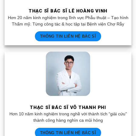
THẠC SĨ BÁC SĨ LÊ HOÀNG VINH
Hơn 20 năm kinh nghiệm trong lĩnh vực Phẫu thuật – Tạo hình
Thẩm mỹ. Từng công tác & học tập tại Bệnh viện Chợ Rẫy
THÔNG TIN LIÊN HỆ BÁC SĨ
THẠC SĨ BÁC SĨ VÕ THANH PHI
Hơn 10 năm kinh nghiệm trong nghề với thành tích “giải cứu”
thành công hàng nghìn ca mũi hỏng
THÔNG TIN LIÊN HỆ BÁC SĨ