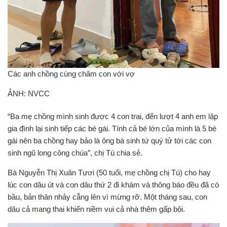
Các anh chồng cùng chăm con với vợ
ẢNH: NVCC
“Ba mẹ chồng mình sinh được 4 con trai, đến lượt 4 anh em lập
gia đình lại sinh tiếp các bé gái. Tính cả bé lớn của mình là 5 bé
gái nên ba chồng hay bảo là ông bà sinh tứ quý tử tới các con
sinh ngũ long công chúa”, chị Tú chia sẻ.
Bà Nguyễn Thị Xuân Tươi (50 tuổi, mẹ chồng chị Tú) cho hay
lúc con dâu út và con dâu thứ 2 đi khám và thông báo đều đã có
bầu, bản thân nhảy cẫng lên vì mừng rỡ. Một tháng sau, con
dâu cả mang thai khiến niềm vui cả nhà thêm gấp bội.