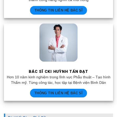
THÔNG TIN LIÊN HỆ BÁC SĨ
BÁC SĨ CKI HUỲNH TẤN ĐẠT
Hơn 10 năm kinh nghiệm trong lĩnh vực Phẫu thuật – Tạo hình
Thẩm mỹ. Từng công tác, học tập tại Bệnh viện Bình Dân
THÔNG TIN LIÊN HỆ BÁC SĨ