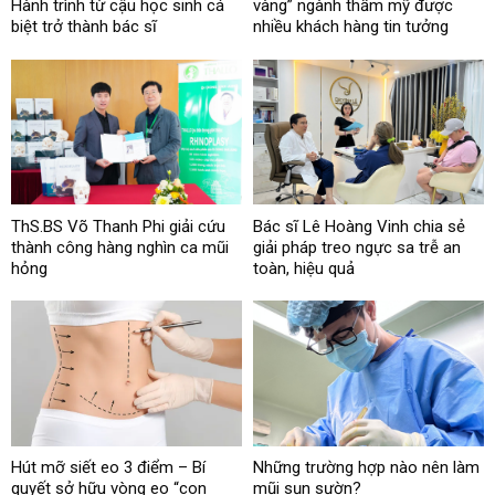
Hành trình từ cậu học sinh cá
vàng” ngành thẩm mỹ được
biệt trở thành bác sĩ
nhiều khách hàng tin tưởng
ThS.BS Võ Thanh Phi giải cứu
Bác sĩ Lê Hoàng Vinh chia sẻ
thành công hàng nghìn ca mũi
giải pháp treo ngực sa trễ an
hỏng
toàn, hiệu quả
Hút mỡ siết eo 3 điểm – Bí
Những trường hợp nào nên làm
quyết sở hữu vòng eo “con
mũi sụn sườn?