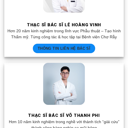
THẠC SĨ BÁC SĨ LÊ HOÀNG VINH
Hơn 20 năm kinh nghiệm trong lĩnh vực Phẫu thuật – Tạo hình
Thẩm mỹ. Từng công tác & học tập tại Bệnh viện Chợ Rẫy
THÔNG TIN LIÊN HỆ BÁC SĨ
THẠC SĨ BÁC SĨ VÕ THANH PHI
Hơn 10 năm kinh nghiệm trong nghề với thành tích “giải cứu”
thành công hàng nghìn ca mũi hỏng