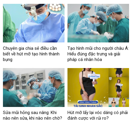
Chuyên gia chia sẻ điều cần
Tạo hình mũi cho người châu Á:
biết về hút mỡ tạo hình thành
Hiểu đúng đặc trưng và giải
bụng
pháp cá nhân hóa
Sửa mũi hỏng sau nâng: Khi
Hút mỡ lấy lại vóc dáng có phải
nào nên sửa, khi nào nên chờ?
đánh cược với rủi ro?