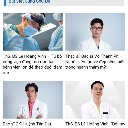
Bài Viết Cùng Chủ Đề
ThS. BS Lê Hoàng Vinh – Từ bỏ
Thạc sĩ, Bác sĩ Võ Thanh Phi –
công việc đáng mơ ước tại
Người kiến tạo vẻ đẹp riêng biệt
bệnh viện lớn để theo đuổi đam
trong ngành thẩm mỹ
mê
Bác sĩ CKI Huỳnh Tấn Đạt –
ThS. BS Lê Hoàng Vinh: “Đôi tay