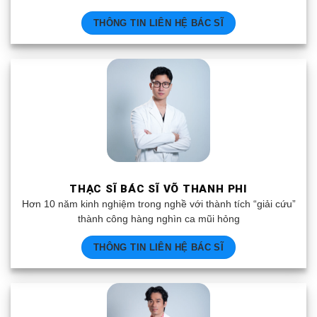
THÔNG TIN LIÊN HỆ BÁC SĨ
THẠC SĨ BÁC SĨ VÕ THANH PHI
Hơn 10 năm kinh nghiệm trong nghề với thành tích “giải cứu”
thành công hàng nghìn ca mũi hỏng
THÔNG TIN LIÊN HỆ BÁC SĨ