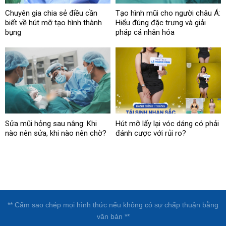
Chuyên gia chia sẻ điều cần
Tạo hình mũi cho người châu Á:
biết về hút mỡ tạo hình thành
Hiểu đúng đặc trưng và giải
bụng
pháp cá nhân hóa
Sửa mũi hỏng sau nâng: Khi
Hút mỡ lấy lại vóc dáng có phải
nào nên sửa, khi nào nên chờ?
đánh cược với rủi ro?
** Cấm sao chép mọi hình thức nếu không có sự chấp thuận bằng
văn bản **