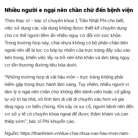
Nhiều người e ngại nên chần chừ đến bệnh viện
Theo thạc sĩ – bác sĩ chuyên khoa 1 Trần Nhật Phi cho biết,
việc sử dụng các vật dụng không được thiết kế chuyên dụng
cho cơ thể người tiềm ẩn nhiều nguy cơ đối với sức khỏe.
Trong trường hợp này, chai nhựa không có bộ phận chặn bên
ngoài nên dễ bị lực co bóp tự nhiên của trực tràng đẩy sâu vào
bên trong, khiến việc lấy ra trở nên khó khăn và làm tăng nguy
cơ tổn thương đường tiêu hóa dưới.
“Những trường hợp dị vật hậu môn – trực tràng không phải
hiếm gặp trong thực hành lâm sàng. Tuy nhiên, nhiều người vì
tâm lý e ngại nên chần chừ không đến bệnh viện hoặc cố gắng
tự xử trí tại nhà, vô tình làm dị vật di chuyển sâu hơn và gia
tăng nguy cơ biến chứng. Khi xảy ra sự cố, người bệnh nên đến
cơ sở y tế có chuyên khoa ngoại để được thăm khám và can
thiệp sớm”, bác sĩ Phí khuyến cáo.
Nguồn: https://thanhnien.vn/dua-chai-nhua-vao-hau-mon-nam-