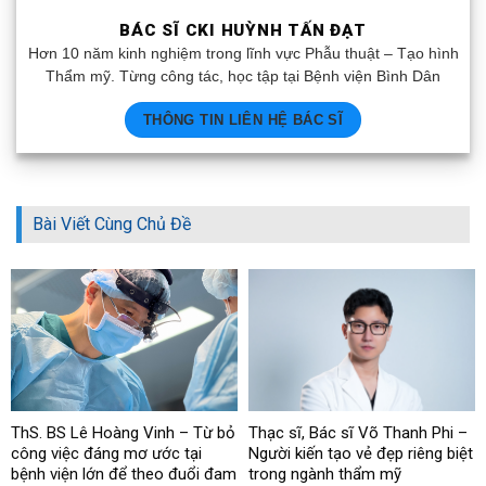
BÁC SĨ CKI HUỲNH TẤN ĐẠT
Hơn 10 năm kinh nghiệm trong lĩnh vực Phẫu thuật – Tạo hình
Thẩm mỹ. Từng công tác, học tập tại Bệnh viện Bình Dân
THÔNG TIN LIÊN HỆ BÁC SĨ
Bài Viết Cùng Chủ Đề
ThS. BS Lê Hoàng Vinh – Từ bỏ
Thạc sĩ, Bác sĩ Võ Thanh Phi –
công việc đáng mơ ước tại
Người kiến tạo vẻ đẹp riêng biệt
bệnh viện lớn để theo đuổi đam
trong ngành thẩm mỹ