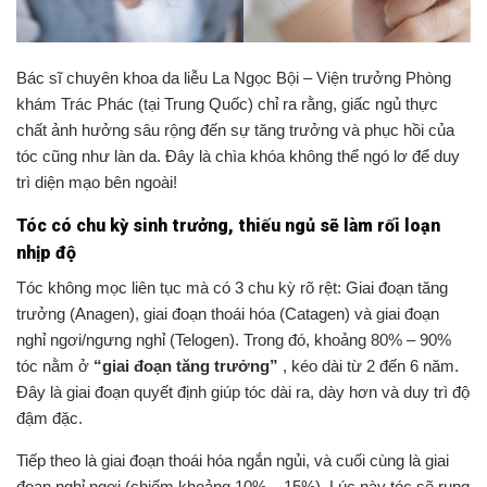
Bác sĩ chuyên khoa da liễu La Ngọc Bội – Viện trưởng Phòng
khám Trác Phác (tại Trung Quốc) chỉ ra rằng, giấc ngủ thực
chất ảnh hưởng sâu rộng đến sự tăng trưởng và phục hồi của
tóc cũng như làn da. Đây là chìa khóa không thể ngó lơ để duy
trì diện mạo bên ngoài!
Tóc có chu kỳ sinh trưởng, thiếu ngủ sẽ làm rối loạn
nhịp độ
Tóc không mọc liên tục mà có 3 chu kỳ rõ rệt: Giai đoạn tăng
trưởng (Anagen), giai đoạn thoái hóa (Catagen) và giai đoạn
nghỉ ngơi/ngưng nghỉ (Telogen). Trong đó, khoảng 80% – 90%
tóc nằm ở
“giai đoạn tăng trưởng”
, kéo dài từ 2 đến 6 năm.
Đây là giai đoạn quyết định giúp tóc dài ra, dày hơn và duy trì độ
đậm đặc.
Tiếp theo là giai đoạn thoái hóa ngắn ngủi, và cuối cùng là giai
đoạn nghỉ ngơi (chiếm khoảng 10% – 15%). Lúc này tóc sẽ rụng