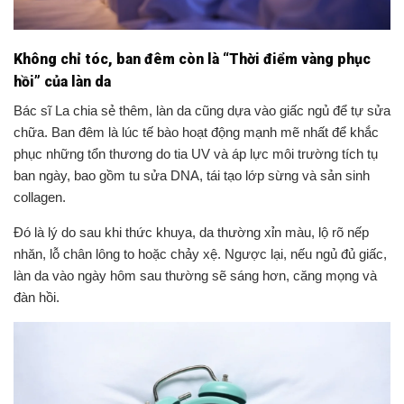
Không chỉ tóc, ban đêm còn là “Thời điểm vàng phục
hồi” của làn da
Bác sĩ La chia sẻ thêm, làn da cũng dựa vào giấc ngủ để tự sửa
chữa. Ban đêm là lúc tế bào hoạt động mạnh mẽ nhất để khắc
phục những tổn thương do tia UV và áp lực môi trường tích tụ
ban ngày, bao gồm tu sửa DNA, tái tạo lớp sừng và sản sinh
collagen.
Đó là lý do sau khi thức khuya, da thường xỉn màu, lộ rõ nếp
nhăn, lỗ chân lông to hoặc chảy xệ. Ngược lại, nếu ngủ đủ giấc,
làn da vào ngày hôm sau thường sẽ sáng hơn, căng mọng và
đàn hồi.