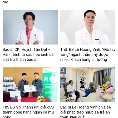
mê
Bác sĩ CKI Huỳnh Tấn Đạt –
ThS. BS Lê Hoàng Vinh: “Đôi tay
Hành trình từ cậu học sinh cá
vàng” ngành thẩm mỹ được
biệt trở thành bác sĩ
nhiều khách hàng tin tưởng
ThS.BS Võ Thanh Phi giải cứu
Bác sĩ Lê Hoàng Vinh chia sẻ
thành công hàng nghìn ca mũi
giải pháp treo ngực sa trễ an
hỏng
toàn, hiệu quả