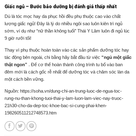
Giấc ngủ – Bước bảo dưỡng bị đánh giá thấp nhất
Dù là tóc mọc hay da phục hồi đều phụ thuộc cao vào chất
lượng giấc ngủ! Đây là lý do nhiều ngôi sao luôn kiên trì ngủ
sớm, ví dụ như “nữ thần không tuổi” Thái Y Lâm luôn đi ngủ lúc
9 giờ rưỡi tối!
Thay vì phụ thuộc hoàn toàn vào các sản phẩm dưỡng tóc hay
tác động bên ngoài, chi bằng hãy bắt đầu từ việc
“ngủ một giấc
thật ngon”
. Để cơ thể hoàn thành công trình tu bổ vào ban
đêm mới là cách gốc rễ nhất để dưỡng tóc và chăm sóc làn da
một cách bền vững.
Nguồn: https://soha.vn/dung-chi-an-trung-luoc-de-ngua-toc-
rung-nu-than-khong-tuoi-thai-y-lam-luon-lam-viec-nay-truoc-
21h30-cho-da-dep-toc-khoe-bac-si-cung-phai-khen-
198260511212748573.htm