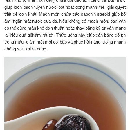
Mận khô (ô mai mận đen) chứa dồi dào axit citric và axit malic
giúp kích thích tuyến nước bọt hoạt động mạnh mẽ, giải quyết
triệt để cơn khát. Mạch môn chứa các saponin steroid giúp bổ
âm, ngăn mất nước qua da. Nếu không có mạch môn, bạn vẫn
có thể dùng mận khô đơn thuần hoặc thay bằng kỷ tử vẫn mang
lại hiệu quả giữ ẩm rất tốt. Thức uống này giúp cân bằng độ ph
trong máu, giảm mệt mỏi cơ bắp và phục hồi năng lượng nhanh
chóng sau khi ra nắng.