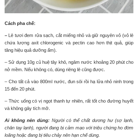
Cách pha chế:
–
Lê tươi đem rửa sạch, cắt miếng nhỏ và giữ nguyên vỏ (vỏ lê
chứa lượng axit chlorogenic và pectin cao hơn thịt quả, giúp
tăng hiệu quả dưỡng ẩm).
– Sử dụng 10g củ huệ tây khô, ngâm nước khoảng 20 phút cho
nở mềm. Nếu không có, dùng riêng lê cũng được.
– Cho tất cả vào 800ml nước, đun sôi rồi hạ lửa nhỏ ninh trong
15 đến 20 phút.
– Thức uống có vị ngọt thanh tự nhiên, rất tốt cho đường huyết
và không gây tích mỡ.
Ai không nên dùng:
Người có thể chất dương hư (sợ lạnh,
chân tay lạnh), người đang bị cảm mạo với triệu chứng ho đờm
loãng hoặc đang bị tiêu chảy nên hạn chế dùng.