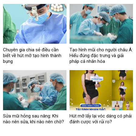
Chuyên gia chia sẻ điều cần
Tạo hình mũi cho người châu Á:
biết về hút mỡ tạo hình thành
Hiểu đúng đặc trưng và giải
bụng
pháp cá nhân hóa
Sửa mũi hỏng sau nâng: Khi
Hút mỡ lấy lại vóc dáng có phải
nào nên sửa, khi nào nên chờ?
đánh cược với rủi ro?