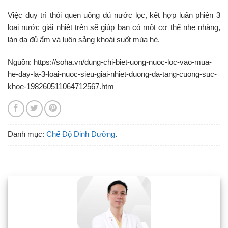
Việc duy trì thói quen uống đủ nước lọc, kết hợp luân phiên 3
loại nước giải nhiệt trên sẽ giúp bạn có một cơ thể nhẹ nhàng,
làn da đủ ẩm và luôn sảng khoái suốt mùa hè.
Nguồn: https://soha.vn/dung-chi-biet-uong-nuoc-loc-vao-mua-
he-day-la-3-loai-nuoc-sieu-giai-nhiet-duong-da-tang-cuong-suc-
khoe-198260511064712567.htm
Danh mục:
Chế Độ Dinh Dưỡng
.