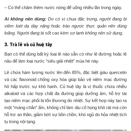
– Có thể châm thêm nước nóng để uống nhiều lần trong ngày.
Ai không nên dùng:
Do có vị chua đặc trưng, người đang bị
viêm loét dạ dày nặng hoặc trào ngược thực quản nên dùng
loãng. Người đang bị sốt cao kèm sợ lạnh không nên sử dụng.
3. Trà lê và củ huệ tây
Bạn có thể dùng bất kỳ loại lê nào sẵn có như lê đường hoặc lê
nâu để làm loại nước “siêu giải nhiệt” mùa hè này.
Lê chứa hàm lượng nước lên đến 85%, đặc biệt giàu quercetin
và các flavonoid chống oxy hóa giúp bảo vệ niêm mạc đường
hô hấp trước sự khô hanh. Củ huệ tây là vị thuốc chứa nhiều
alkaloid và các hợp chất đa đường giúp dưỡng âm, hỗ trợ tái
tạo niêm mạc phổi bị tổn thương do nhiệt. Sự kết hợp này tạo ra
một “màng chắn” ẩm, không chỉ làm dịu cổ họng khô rát mà còn
hỗ trợ an thần, giảm bớt sự bồn chồn, khó ngủ do hỏa nhiệt tích
tụ trong nội tạng.