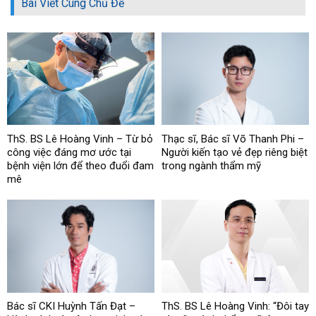
Bài Viết Cùng Chủ Đề
ThS. BS Lê Hoàng Vinh – Từ bỏ
Thạc sĩ, Bác sĩ Võ Thanh Phi –
công việc đáng mơ ước tại
Người kiến tạo vẻ đẹp riêng biệt
bệnh viện lớn để theo đuổi đam
trong ngành thẩm mỹ
mê
Bác sĩ CKI Huỳnh Tấn Đạt –
ThS. BS Lê Hoàng Vinh: “Đôi tay