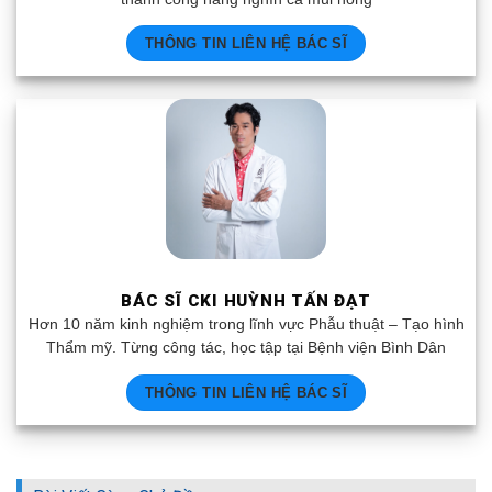
THÔNG TIN LIÊN HỆ BÁC SĨ
BÁC SĨ CKI HUỲNH TẤN ĐẠT
Hơn 10 năm kinh nghiệm trong lĩnh vực Phẫu thuật – Tạo hình
Thẩm mỹ. Từng công tác, học tập tại Bệnh viện Bình Dân
THÔNG TIN LIÊN HỆ BÁC SĨ