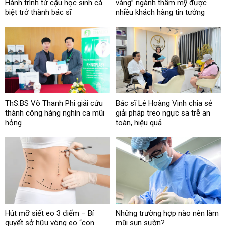
Hành trình từ cậu học sinh cá
vàng” ngành thẩm mỹ được
biệt trở thành bác sĩ
nhiều khách hàng tin tưởng
ThS.BS Võ Thanh Phi giải cứu
Bác sĩ Lê Hoàng Vinh chia sẻ
thành công hàng nghìn ca mũi
giải pháp treo ngực sa trễ an
hỏng
toàn, hiệu quả
Hút mỡ siết eo 3 điểm – Bí
Những trường hợp nào nên làm
quyết sở hữu vòng eo “con
mũi sụn sườn?