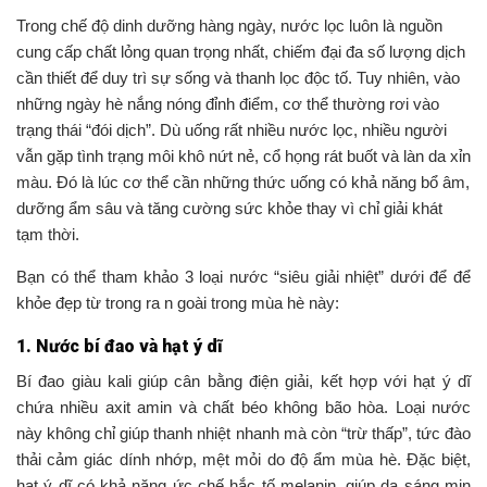
Trong chế độ dinh dưỡng hàng ngày, nước lọc luôn là nguồn
cung cấp chất lỏng quan trọng nhất, chiếm đại đa số lượng dịch
cần thiết để duy trì sự sống và thanh lọc độc tố. Tuy nhiên, vào
những ngày hè nắng nóng đỉnh điểm, cơ thể thường rơi vào
trạng thái “đói dịch”. Dù uống rất nhiều nước lọc, nhiều người
vẫn gặp tình trạng môi khô nứt nẻ, cổ họng rát buốt và làn da xỉn
màu. Đó là lúc cơ thể cần những thức uống có khả năng bổ âm,
dưỡng ẩm sâu và tăng cường sức khỏe thay vì chỉ giải khát
tạm thời.
Bạn có thể tham khảo 3 loại nước “siêu giải nhiệt” dưới để để
khỏe đẹp từ trong ra n goài trong mùa hè này:
1. Nước bí đao và hạt ý dĩ
Bí đao giàu kali giúp cân bằng điện giải, kết hợp với hạt ý dĩ
chứa nhiều axit amin và chất béo không bão hòa. Loại nước
này không chỉ giúp thanh nhiệt nhanh mà còn “trừ thấp”, tức đào
thải cảm giác dính nhớp, mệt mỏi do độ ẩm mùa hè. Đặc biệt,
hạt ý dĩ có khả năng ức chế hắc tố melanin, giúp da sáng mịn