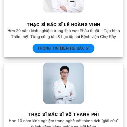
THẠC SĨ BÁC SĨ LÊ HOÀNG VINH
Hơn 20 năm kinh nghiệm trong lĩnh vực Phẫu thuật – Tạo hình
Thẩm mỹ. Từng công tác & học tập tại Bệnh viện Chợ Rẫy
THÔNG TIN LIÊN HỆ BÁC SĨ
THẠC SĨ BÁC SĨ VÕ THANH PHI
Hơn 10 năm kinh nghiệm trong nghề với thành tích “giải cứu”
thành công hàng nghìn ca mũi hỏng