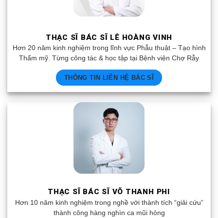
THẠC SĨ BÁC SĨ LÊ HOÀNG VINH
Hơn 20 năm kinh nghiệm trong lĩnh vực Phẫu thuật – Tạo hình
Thẩm mỹ. Từng công tác & học tập tại Bệnh viện Chợ Rẫy
THÔNG TIN LIÊN HỆ BÁC SĨ
THẠC SĨ BÁC SĨ VÕ THANH PHI
Hơn 10 năm kinh nghiệm trong nghề với thành tích “giải cứu”
thành công hàng nghìn ca mũi hỏng