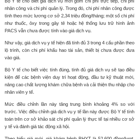
Bộ Y tế cho biết giá dịch vụ mới gồm chi phí trực tiếp, chi phí
nhân công và chi phí quản lý. Trong đó, chi phí nhân công được
tính theo mức lương cơ sở 2,34 triệu đồng/tháng; một số chi phí
như thuốc, ôxy trong gây tê hoặc hệ thống lưu trữ hình ảnh
PACS vẫn chưa được tính vào giá dịch vụ.
Như vậy, giá dịch vụ y tế hiện đã tính đủ 3 trong 4 cấu phần theo
lộ trình, còn chi phí khấu hao tài sản, thiết bị chưa được đưa
vào giá.
Bộ Y tế cho biết việc tính đúng, tính đủ giá dịch vụ sẽ tạo điều
kiện để các bệnh viện duy trì hoạt động, đầu tư kỹ thuật mới,
nâng cao chất lượng khám chữa bệnh và cải thiện thu nhập cho
nhân viên y tế.
Mức điều chỉnh lần này tăng trung bình khoảng 4% so với
trước. Việc điều chỉnh giá dịch vụ y tế lần này được Bộ Y tế tính
toán trên cơ sở khảo sát chi phí quản lý thực tế tại nhiều cơ sở
y tế và đánh giá tác động xã hội.
Theo biểu giá mới, giá khám bệnh BHYT là 52.600 đồng/lượt.