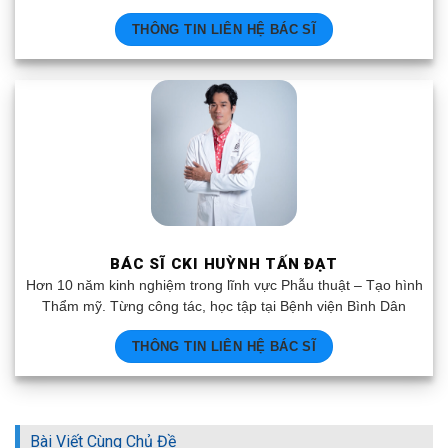
THÔNG TIN LIÊN HỆ BÁC SĨ
BÁC SĨ CKI HUỲNH TẤN ĐẠT
Hơn 10 năm kinh nghiệm trong lĩnh vực Phẫu thuật – Tạo hình
Thẩm mỹ. Từng công tác, học tập tại Bệnh viện Bình Dân
THÔNG TIN LIÊN HỆ BÁC SĨ
Bài Viết Cùng Chủ Đề