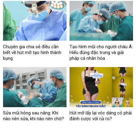
Chuyên gia chia sẻ điều cần
Tạo hình mũi cho người châu Á:
biết về hút mỡ tạo hình thành
Hiểu đúng đặc trưng và giải
bụng
pháp cá nhân hóa
Sửa mũi hỏng sau nâng: Khi
Hút mỡ lấy lại vóc dáng có phải
nào nên sửa, khi nào nên chờ?
đánh cược với rủi ro?