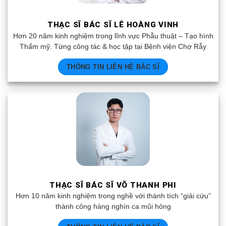
THẠC SĨ BÁC SĨ LÊ HOÀNG VINH
Hơn 20 năm kinh nghiệm trong lĩnh vực Phẫu thuật – Tạo hình
Thẩm mỹ. Từng công tác & học tập tại Bệnh viện Chợ Rẫy
THÔNG TIN LIÊN HỆ BÁC SĨ
THẠC SĨ BÁC SĨ VÕ THANH PHI
Hơn 10 năm kinh nghiệm trong nghề với thành tích “giải cứu”
thành công hàng nghìn ca mũi hỏng