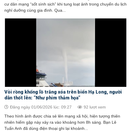
cư dân mạng “sốt sình sịch” khi tung loạt ảnh trong chuyến du lịch
nghỉ dưỡng cùng gia đình. Qua...
Vòi rồng khổng lồ trắng xóa trên biển Hạ Long, người
dân thốt lên: “Như phim thảm họa”
Đăng ngày 01/06/2026 lúc: 09:27
92 lượt xem
Theo hình ảnh được chia sẻ lên mạng xã hội, hiện tượng thiên
nhiên hiếm gặp này xảy ra vào khoảng hơn 8h sáng. Bạn Lê
Tuấn Anh đã dùng điện thoại ghi lại khoảnh...