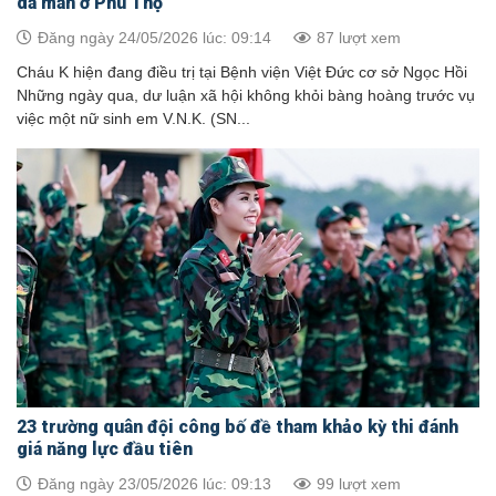
dã man ở Phú Thọ
Đăng ngày 24/05/2026 lúc: 09:14
87 lượt xem
Cháu K hiện đang điều trị tại Bệnh viện Việt Đức cơ sở Ngọc Hồi
Những ngày qua, dư luận xã hội không khỏi bàng hoàng trước vụ
việc một nữ sinh em V.N.K. (SN...
23 trường quân đội công bố đề tham khảo kỳ thi đánh
giá năng lực đầu tiên
Đăng ngày 23/05/2026 lúc: 09:13
99 lượt xem