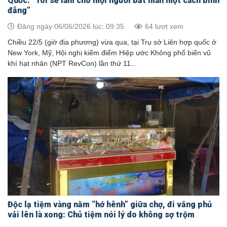
Quốc: “Tôi sẽ làm cho mọi người bất mãn một cách bình
đẳng”
Đăng ngày 06/06/2026 lúc: 09:35
64 lượt xem
Chiều 22/5 (giờ địa phương) vừa qua, tại Trụ sở Liên hợp quốc ở
New York, Mỹ, Hội nghị kiểm điểm Hiệp ước Không phổ biến vũ
khí hạt nhân (NPT RevCon) lần thứ 11...
Độc lạ tiệm vàng nằm “hớ hênh” giữa chợ, đi vắng phủ
vải lên là xong: Chủ tiệm nói lý do không sợ trộm