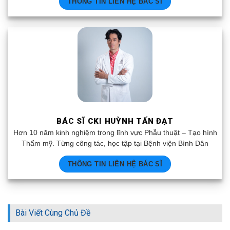
THÔNG TIN LIÊN HỆ BÁC SĨ
BÁC SĨ CKI HUỲNH TẤN ĐẠT
Hơn 10 năm kinh nghiệm trong lĩnh vực Phẫu thuật – Tạo hình
Thẩm mỹ. Từng công tác, học tập tại Bệnh viện Bình Dân
THÔNG TIN LIÊN HỆ BÁC SĨ
Bài Viết Cùng Chủ Đề