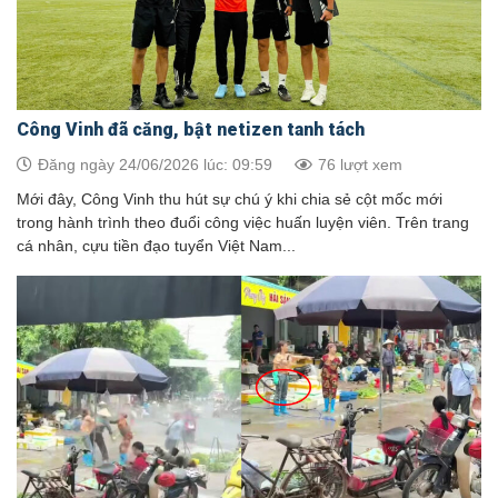
Công Vinh đã căng, bật netizen tanh tách
Đăng ngày 24/06/2026 lúc: 09:59
76 lượt xem
Mới đây, Công Vinh thu hút sự chú ý khi chia sẻ cột mốc mới
trong hành trình theo đuổi công việc huấn luyện viên. Trên trang
cá nhân, cựu tiền đạo tuyển Việt Nam...