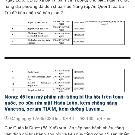
Ngày 16/6, UBND xã Ba Tri (tỉnh Vĩnh Long) cho biết, ngành chức
năng địa phương đã đến chùa Huệ Năng (ấp An Quới 1, xã Ba
Tri) để tiếp nhận và bàn giao 2...
Nóng: 45 loại mỹ phẩm nổi tiếng bị thu hồi trên toàn
quốc, có sữa rửa mặt Hada Labo, kem chống nắng
Vanessa, serum TIA’M, kem dưỡng Luvum…
Đăng ngày 17/06/2026 lúc: 09:48
130 lượt xem
Cục Quản lý Dược (Bộ Y tế) vừa liên tiếp ban hành nhiều công
văn đình chỉ lưu hành, thu hồi và tiêu hủy tổng cộng 45 sản phẩm