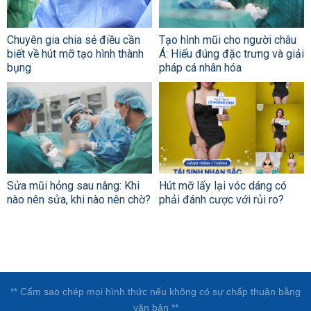
Chuyên gia chia sẻ điều cần
Tạo hình mũi cho người châu
biết về hút mỡ tạo hình thành
Á: Hiểu đúng đặc trưng và giải
bụng
pháp cá nhân hóa
Sửa mũi hỏng sau nâng: Khi
Hút mỡ lấy lại vóc dáng có
nào nên sửa, khi nào nên chờ?
phải đánh cược với rủi ro?
** Cấm sao chép mọi hình thức nếu không có sự chấp thuận bằng
văn bản **