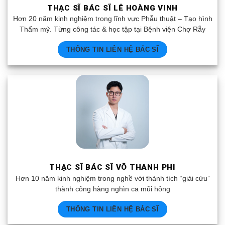
THẠC SĨ BÁC SĨ LÊ HOÀNG VINH
Hơn 20 năm kinh nghiệm trong lĩnh vực Phẫu thuật – Tạo hình
Thẩm mỹ. Từng công tác & học tập tại Bệnh viện Chợ Rẫy
THÔNG TIN LIÊN HỆ BÁC SĨ
THẠC SĨ BÁC SĨ VÕ THANH PHI
Hơn 10 năm kinh nghiệm trong nghề với thành tích “giải cứu”
thành công hàng nghìn ca mũi hỏng
THÔNG TIN LIÊN HỆ BÁC SĨ