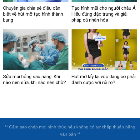
Chuyên gia chia sẻ điều cần
Tạo hình mũi cho người châu Á:
biết về hút mỡ tạo hình thành
Hiểu đúng đặc trưng và giải
bụng
pháp cá nhân hóa
Sửa mũi hỏng sau nâng: Khi
Hút mỡ lấy lại vóc dáng có phải
nào nên sửa, khi nào nên chờ?
đánh cược với rủi ro?
** Cấm sao chép mọi hình thức nếu không có sự chấp thuận bằng
văn bản **