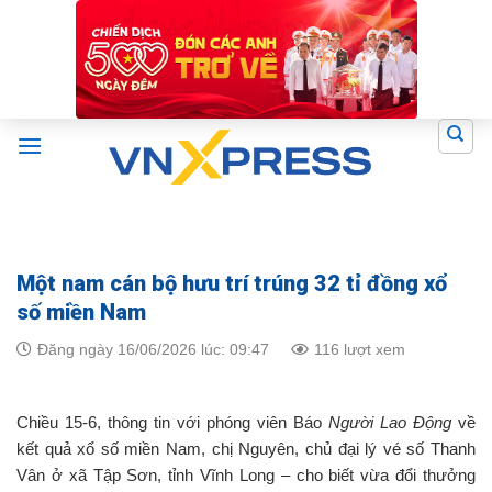
Skip
to
content
Một nam cán bộ hưu trí trúng 32 tỉ đồng xổ
số miền Nam
Đăng ngày 16/06/2026 lúc: 09:47
116 lượt xem
Chiều 15-6, thông tin với phóng viên Báo
Người Lao Động
về
kết quả xổ số miền Nam, chị Nguyên, chủ đại lý vé số Thanh
Vân ở xã Tập Sơn, tỉnh Vĩnh Long – cho biết vừa đổi thưởng