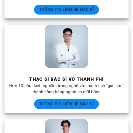
THÔNG TIN LIÊN HỆ BÁC SĨ
THẠC SĨ BÁC SĨ VÕ THANH PHI
Hơn 10 năm kinh nghiệm trong nghề với thành tích “giải cứu”
thành công hàng nghìn ca mũi hỏng
THÔNG TIN LIÊN HỆ BÁC SĨ