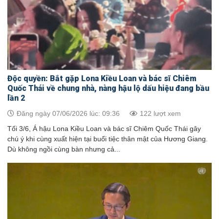
Độc quyền: Bắt gặp Lona Kiều Loan và bác sĩ Chiêm
Quốc Thái về chung nhà, nàng hậu lộ dấu hiệu đang bầu
lần 2
Đăng ngày 07/06/2026 lúc: 09:36
122 lượt xem
Tối 3/6, Á hậu Lona Kiều Loan và bác sĩ Chiêm Quốc Thái gây
chú ý khi cùng xuất hiện tại buổi tiệc thân mật của Hương Giang.
Dù không ngồi cùng bàn nhưng cả...