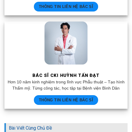
THÔNG TIN LIÊN HỆ BÁC SĨ
BÁC SĨ CKI HUỲNH TẤN ĐẠT
Hơn 10 năm kinh nghiệm trong lĩnh vực Phẫu thuật – Tạo hình
Thẩm mỹ. Từng công tác, học tập tại Bệnh viện Bình Dân
THÔNG TIN LIÊN HỆ BÁC SĨ
Bài Viết Cùng Chủ Đề