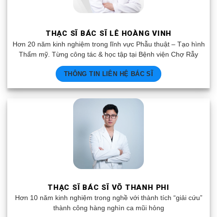
THẠC SĨ BÁC SĨ LÊ HOÀNG VINH
Hơn 20 năm kinh nghiệm trong lĩnh vực Phẫu thuật – Tạo hình
Thẩm mỹ. Từng công tác & học tập tại Bệnh viện Chợ Rẫy
THÔNG TIN LIÊN HỆ BÁC SĨ
THẠC SĨ BÁC SĨ VÕ THANH PHI
Hơn 10 năm kinh nghiệm trong nghề với thành tích “giải cứu”
thành công hàng nghìn ca mũi hỏng