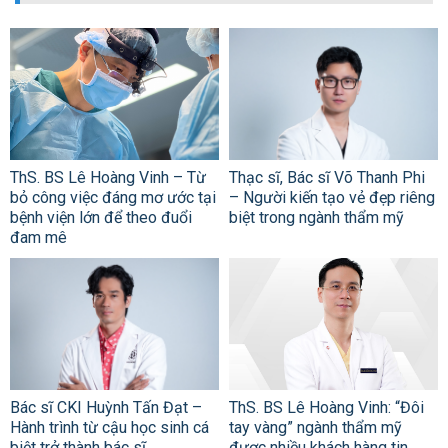
ThS. BS Lê Hoàng Vinh – Từ
Thạc sĩ, Bác sĩ Võ Thanh Phi
bỏ công việc đáng mơ ước tại
– Người kiến tạo vẻ đẹp riêng
bệnh viện lớn để theo đuổi
biệt trong ngành thẩm mỹ
đam mê
Bác sĩ CKI Huỳnh Tấn Đạt –
ThS. BS Lê Hoàng Vinh: “Đôi
Hành trình từ cậu học sinh cá
tay vàng” ngành thẩm mỹ
biệt trở thành bác sĩ
được nhiều khách hàng tin