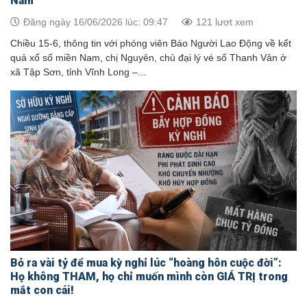
Nam
Đăng ngày 16/06/2026 lúc: 09:47
121 lượt xem
Chiều 15-6, thông tin với phóng viên Báo Người Lao Động về kết
quả xổ số miền Nam, chị Nguyên, chủ đại lý vé số Thanh Vân ở
xã Tập Sơn, tỉnh Vĩnh Long –...
Bỏ ra vài tỷ để mua kỳ nghỉ lúc “hoàng hôn cuộc đời”:
Họ không THAM, họ chỉ muốn mình còn GIÁ TRỊ trong
mắt con cái!