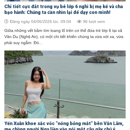
Chi tiết cực đắt trong vụ bé lớp 6 nghi bị mẹ kế và cha
bạo hành: Chúng ta cần nhìn lại để dạy con mình!
Đăng ngày 04/06/2026 lúc: 09:04
96 lượt xem
Giữa những vết bầm tím loang lổ trên cơ thể đứa trẻ lớp 6 tại xã
Vân Du (Nghệ An), có một chi tiết khiến chúng ta vừa xót xa, vừa
phải suy ngẫm: Đó...
Yến Xuân khoe sắc vóc “nóng bỏng mắt” bên Văn Lâm,
mẹ chồng người Nga liền vào nói một câu gây chú ý