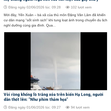
Đăng ngày 02/06/2026 lúc: 09:28
102 lượt xem
Mới đây, Yến Xuân – bà xã của thủ môn Đặng Văn Lâm đã khiến
cư dân mạng “sốt sình sịch” khi tung loạt ảnh trong chuyến du lịch
nghỉ dưỡng cùng gia đình. Qua...
Vòi rồng khổng lồ trắng xóa trên biển Hạ Long, người
dân thốt lên: “Như phim thảm họa”
Đăng ngày 01/06/2026 lúc: 09:27
94 lượt xem