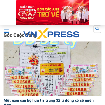
Skip
to
content
Góc Cuộc Sống
Một nam cán bộ hưu trí trúng 32 tỉ đồng xổ số miền