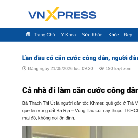
Skip
to
content
Trang Chủ
Y Khoa
Sức Khỏe
Khỏe – Đẹp
Lần đầu có căn cước công dân, người đàn 
Đăng ngày 21/05/2026 lúc: 09:20
190 lượt xem
Cả nhà đi làm căn cước công dâ
Bà Thạch Thị Út là người dân tộc Khmer, quê gốc ở Trà V
quê lên vùng đất Bà Rịa – Vũng Tàu cũ, nay thuộc TP.HCM
mai đó, không nơi ổn định.