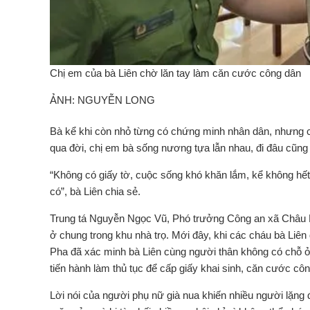
Chị em của bà Liên chờ lăn tay làm căn cước công dân
ẢNH: NGUYỄN LONG
Bà kể khi còn nhỏ từng có chứng minh nhân dân, nhưng cuộ
qua đời, chị em bà sống nương tựa lẫn nhau, đi đâu cũng 
“Không có giấy tờ, cuộc sống khó khăn lắm, kể không hế
có”, bà Liên chia sẻ.
Trung tá Nguyễn Ngọc Vũ, Phó trưởng Công an xã Châu Ph
ở chung trong khu nhà trọ. Mới đây, khi các cháu bà Liên
Pha đã xác minh bà Liên cùng người thân không có chỗ ở 
tiến hành làm thủ tục để cấp giấy khai sinh, căn cước cô
Lời nói của người phụ nữ già nua khiến nhiều người lặng đ