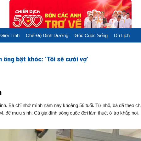
Giới Tính
Chế Độ Dinh Dưỡng
Góc Cuộc Sống
Du Lịch
ông bật khóc: ‘Tôi sẽ cưới vợ’
n
inh. Bà chỉ nhớ mình năm nay khoảng 56 tuổi. Từ nhỏ, bà đã theo ch
, để mưu sinh. Cả gia đình sống cuộc đời làm thuê, ở trọ khắp nơi,