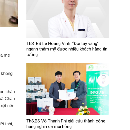
ThS. BS Lê Hoàng Vinh: “Đôi tay vàng”
ngành thẩm mỹ được nhiều khách hàng tin
tưởng
cha mẹ
u không
con cháu
 xã Châu
biệt nên
ThS.BS Võ Thanh Phi giải cứu thành công
t thòi,
hàng nghìn ca mũi hỏng