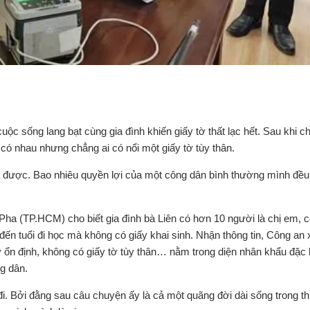
c sống lang bạt cùng gia đình khiến giấy tờ thất lạc hết. Sau khi 
có nhau nhưng chẳng ai có nổi một giấy tờ tùy thân.
t được. Bao nhiêu quyền lợi của một công dân bình thường mình đề
a (TP.HCM) cho biết gia đình bà Liên có hơn 10 người là chị em, 
 đến tuổi đi học mà không có giấy khai sinh. Nhận thông tin, Công an
ổn định, không có giấy tờ tùy thân… nằm trong diện nhân khẩu đặc 
ng dân.
i. Bởi đằng sau câu chuyện ấy là cả một quãng đời dài sống trong thiệ