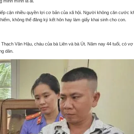
g minh mình là ai.
tiếp cận nhiều quyền lợi cơ bản của xã hội. Người không căn cước k
hiểm, không thể đăng ký kết hôn hay làm giấy khai sinh cho con.
nh Thạch Văn Hậu, cháu của bà Liên và bà Út. Năm nay 44 tuổi, có vợ
ng dân.