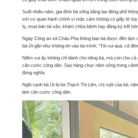
Suốt nhiều năm, gia đình bà sống bằng lao động phổ thông,
với cơ quan hành chính vì mặc cảm không có giấy tờ tùy
ty, mua bán tài sản, khám chữa bệnh hay đăng ký kết hôn…
Ngày Công an xã Châu Pha thông báo bà được đến làm c
bà Út gần như không tin vào tai mình. “Tôi vui quá, cả đ
Niềm vui ấy không chỉ dành cho riêng bà, mà còn cho cả g
căn cước công dân. Sau hàng chục năm sống trong cảnh 
đúng nghĩa.
Ngồi cạnh bà Út là bà Thạch Thị Liên, chị ruột của bà, năm
làm căn cước công dân.