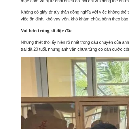
mặc cảm và bị từ chối nhiều cơ hội chỉ vì không thể chứn
Không có giấy tờ tùy thân đồng nghĩa với việc không thể 
việc ổn định, khó vay vốn, khó khám chữa bệnh theo bảo 
Vui hơn trúng số độc đắc
Những thiệt thòi ấy hiện rõ nhất trong câu chuyện của a
trai đã 20 tuổi, nhưng anh vẫn chưa từng có căn cước cô