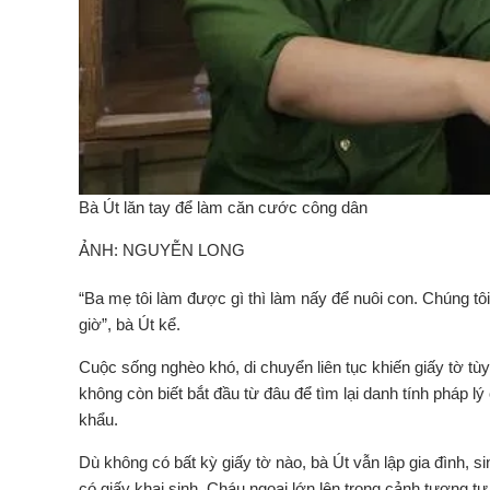
Bà Út lăn tay để làm căn cước công dân
ẢNH: NGUYỄN LONG
“Ba mẹ tôi làm được gì thì làm nấy để nuôi con. Chúng t
giờ”, bà Út kể.
Cuộc sống nghèo khó, di chuyển liên tục khiến giấy tờ tù
không còn biết bắt đầu từ đâu để tìm lại danh tính pháp
khẩu.
Dù không có bất kỳ giấy tờ nào, bà Út vẫn lập gia đình, s
có giấy khai sinh. Cháu ngoại lớn lên trong cảnh tương tự