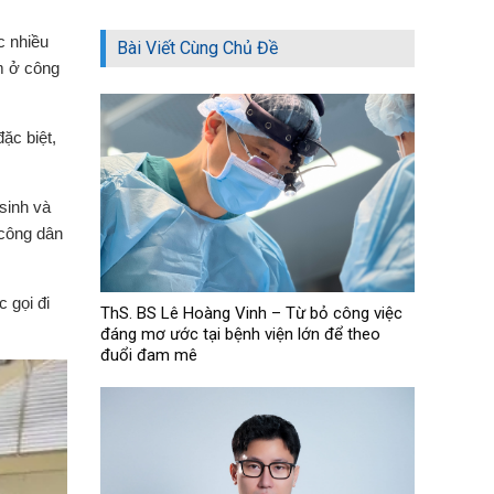
c nhiều
Bài Viết Cùng Chủ Đề
m ở công
ặc biệt,
sinh và
 công dân
c gọi đi
ThS. BS Lê Hoàng Vinh – Từ bỏ công việc
đáng mơ ước tại bệnh viện lớn để theo
đuổi đam mê