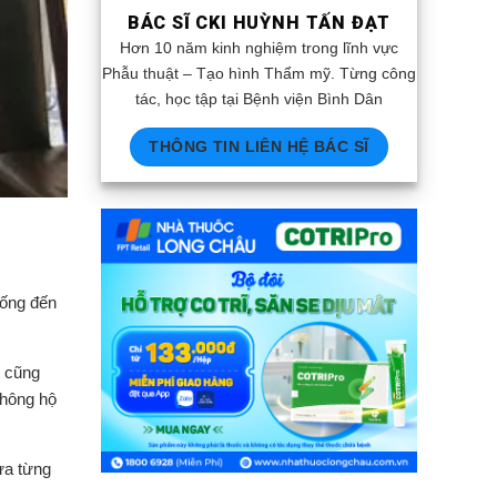
BÁC SĨ CKI HUỲNH TẤN ĐẠT
Hơn 10 năm kinh nghiệm trong lĩnh vực
Phẫu thuật – Tạo hình Thẩm mỹ. Từng công
tác, học tập tại Bệnh viện Bình Dân
THÔNG TIN LIÊN HỆ BÁC SĨ
sống đến
n cũng
không hộ
ưa từng