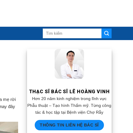
THẠC SĨ BÁC SĨ LÊ HOÀNG VINH
Hơn 20 năm kinh nghiệm trong lĩnh vực
a mẹ rời
Phẫu thuật – Tạo hình Thẩm mỹ. Từng công
 nay đây
tác & học tập tại Bệnh viện Chợ Rẫy
THÔNG TIN LIÊN HỆ BÁC SĨ