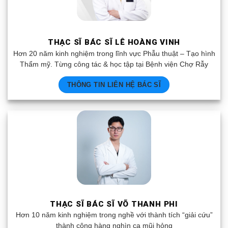
THẠC SĨ BÁC SĨ LÊ HOÀNG VINH
Hơn 20 năm kinh nghiệm trong lĩnh vực Phẫu thuật – Tạo hình
Thẩm mỹ. Từng công tác & học tập tại Bệnh viện Chợ Rẫy
THÔNG TIN LIÊN HỆ BÁC SĨ
THẠC SĨ BÁC SĨ VÕ THANH PHI
Hơn 10 năm kinh nghiệm trong nghề với thành tích “giải cứu”
thành công hàng nghìn ca mũi hỏng