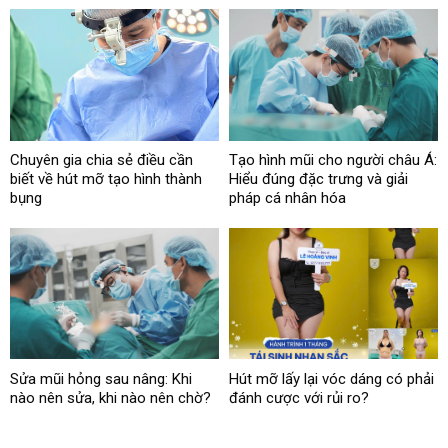
Chuyên gia chia sẻ điều cần
Tạo hình mũi cho người châu Á:
biết về hút mỡ tạo hình thành
Hiểu đúng đặc trưng và giải
bụng
pháp cá nhân hóa
Sửa mũi hỏng sau nâng: Khi
Hút mỡ lấy lại vóc dáng có phải
nào nên sửa, khi nào nên chờ?
đánh cược với rủi ro?