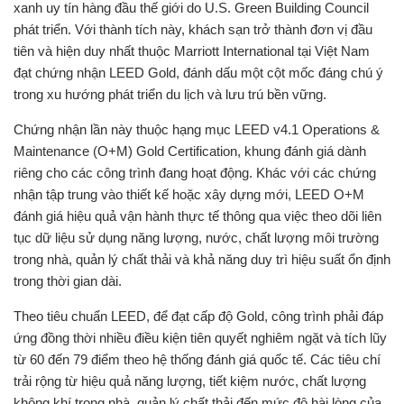
xanh uy tín hàng đầu thế giới do U.S. Green Building Council
phát triển. Với thành tích này, khách sạn trở thành đơn vị đầu
tiên và hiện duy nhất thuộc Marriott International tại Việt Nam
đạt chứng nhận LEED Gold, đánh dấu một cột mốc đáng chú ý
trong xu hướng phát triển du lịch và lưu trú bền vững.
Chứng nhận lần này thuộc hạng mục LEED v4.1 Operations &
Maintenance (O+M) Gold Certification, khung đánh giá dành
riêng cho các công trình đang hoạt động. Khác với các chứng
nhận tập trung vào thiết kế hoặc xây dựng mới, LEED O+M
đánh giá hiệu quả vận hành thực tế thông qua việc theo dõi liên
tục dữ liệu sử dụng năng lượng, nước, chất lượng môi trường
trong nhà, quản lý chất thải và khả năng duy trì hiệu suất ổn định
trong thời gian dài.
Theo tiêu chuẩn LEED, để đạt cấp độ Gold, công trình phải đáp
ứng đồng thời nhiều điều kiện tiên quyết nghiêm ngặt và tích lũy
từ 60 đến 79 điểm theo hệ thống đánh giá quốc tế. Các tiêu chí
trải rộng từ hiệu quả năng lượng, tiết kiệm nước, chất lượng
không khí trong nhà, quản lý chất thải đến mức độ hài lòng của