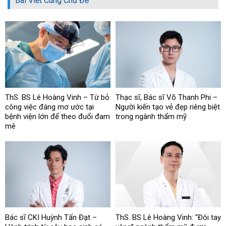
Bài Viết Cùng Chủ Đề
ThS. BS Lê Hoàng Vinh – Từ bỏ
Thạc sĩ, Bác sĩ Võ Thanh Phi –
công việc đáng mơ ước tại
Người kiến tạo vẻ đẹp riêng biệt
bệnh viện lớn để theo đuổi đam
trong ngành thẩm mỹ
mê
Bác sĩ CKI Huỳnh Tấn Đạt –
ThS. BS Lê Hoàng Vinh: “Đôi tay