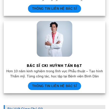
THÔNG TIN LIÊN HỆ BÁC SĨ
BÁC SĨ CKI HUỲNH TẤN ĐẠT
Hơn 10 năm kinh nghiệm trong lĩnh vực Phẫu thuật – Tạo hình
Thẩm mỹ. Từng công tác, học tập tại Bệnh viện Bình Dân
THÔNG TIN LIÊN HỆ BÁC SĨ