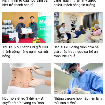
Hành trình từ cậu học sinh cá
vàng” ngành thẩm mỹ được
biệt trở thành bác sĩ
nhiều khách hàng tin tưởng
ThS.BS Võ Thanh Phi giải cứu
Bác sĩ Lê Hoàng Vinh chia sẻ
thành công hàng nghìn ca mũi
giải pháp treo ngực sa trễ an
hỏng
toàn, hiệu quả
Hút mỡ siết eo 3 điểm – Bí
Những trường hợp nào nên làm
quyết sở hữu vòng eo “con
mũi sụn sườn?