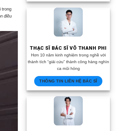
i trong
n điều
THẠC SĨ BÁC SĨ VÕ THANH PHI
Hơn 10 năm kinh nghiệm trong nghề với
thành tích “giải cứu” thành công hàng nghìn
ca mũi hỏng
THÔNG TIN LIÊN HỆ BÁC SĨ