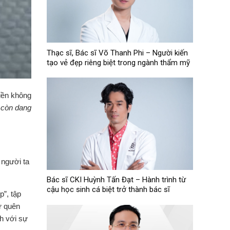
Thạc sĩ, Bác sĩ Võ Thanh Phi – Người kiến
tạo vẻ đẹp riêng biệt trong ngành thẩm mỹ
iền không
 còn dang
 người ta
Bác sĩ CKI Huỳnh Tấn Đạt – Hành trình từ
cậu học sinh cá biệt trở thành bác sĩ
p”, tập
ự quên
nh với sự