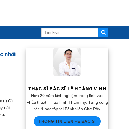
c nhối
THẠC SĨ BÁC SĨ LÊ HOÀNG VINH
Hơn 20 năm kinh nghiệm trong lĩnh vực
òng) đã
Phẫu thuật – Tạo hình Thẩm mỹ. Từng công
y cái
tác & học tập tại Bệnh viện Chợ Rẫy
xa.
THÔNG TIN LIÊN HỆ BÁC SĨ