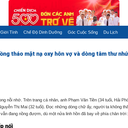
Giới Tính
Chế Độ Dinh Dưỡng
Góc Cuộc Sống
Du Lịch
ồng tháo mặt nạ oxy hôn vợ và dòng tâm thư nhứ
rong nỗi nhớ. Trên trang cá nhân, anh Phạm Văn Tiền (34 tuổi, Hải Ph
Nguyễn Thị Mai (32 tuổi). Đọc những dòng chữ ấy, người ta không thấ
u vẫn đang nồng đượm, dù một nửa linh hồn đã bay về phía chân trời 
ếp nối