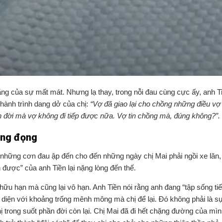
ng của sự mất mát. Nhưng lạ thay, trong nỗi đau cùng cực ấy, anh T
hành trình dang dở của chị:
“Vợ đã giao lại cho chồng những điều vợ
ần đời mà vợ không đi tiếp được nữa. Vợ tin chồng mà, đúng không?”.
ắng đọng
từ những cơn đau ập đến cho đến những ngày chị Mai phải ngồi xe lăn,
 được” của anh Tiền lại nặng lòng đến thế.
ữu hạn mà cũng lại vô hạn. Anh Tiền nói rằng anh đang “tập sống tiế
ối diện với khoảng trống mênh mông mà chị để lại. Đó không phải là s
hị trong suốt phần đời còn lại. Chị Mai đã đi hết chặng đường của mì