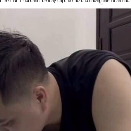
trở thành “đôi cánh” để thay chị che chở cho những thiên thần nhỏ.