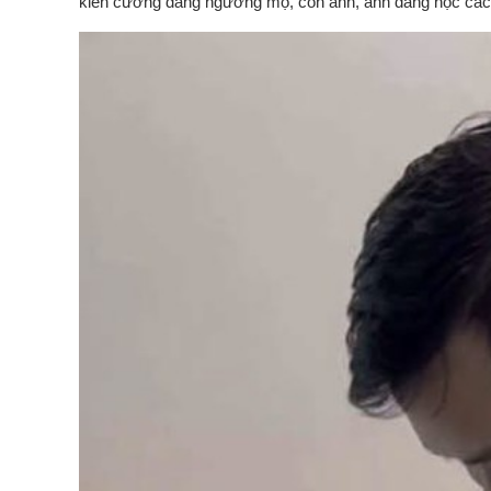
kiên cường đáng ngưỡng mộ, còn anh, anh đang học cách 