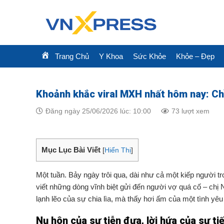
Skip
to
content
Trang Chủ
Y Khoa
Sức Khỏe
Khỏe – Đẹp
Khoảnh khắc viral MXH nhất hôm nay: Ch
Đăng ngày 25/06/2026 lúc: 10:00
73 lượt xem
Mục Lục Bài Viết
[
Hiển Thị
]
Một tuần. Bảy ngày trôi qua, dài như cả một kiếp người t
viết những dòng vĩnh biệt gửi đến người vợ quá cố – chị 
lạnh lẽo của sự chia lìa, mà thấy hơi ấm của một tình yê
Nụ hôn của sự tiễn đưa, lời hứa của sự ti