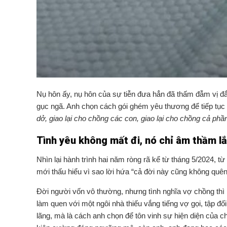
Nụ hôn ấy, nụ hôn của sự tiễn đưa hẳn đã thấm đẫm vị đắ
gục ngã. Anh chọn cách gói ghém yêu thương để tiếp tục 
dở, giao lại cho chồng các con, giao lại cho chồng cả ph
Tình yêu không mất đi, nó chỉ âm thầm l
Nhìn lại hành trình hai năm ròng rã kể từ tháng 5/2024, 
mới thấu hiểu vì sao lời hứa “cả đời này cũng không quên
Đời người vốn vô thường, nhưng tình nghĩa vợ chồng thì h
làm quen với một ngôi nhà thiếu vắng tiếng vợ gọi, tập đ
lãng, mà là cách anh chọn để tôn vinh sự hiện diện của c