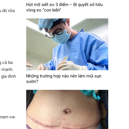
Hút mỡ siết eo 3 điểm – Bí quyết sở hữu
vòng eo “con kiến”
u đó rửa
g cả ba
e mạnh.
Những trường hợp nào nên làm mũi sụn
 gia đình
sườn?
m-nam-va-