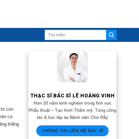
THẠC SĨ BÁC SĨ LÊ HOÀNG VINH
Hơn 20 năm kinh nghiệm trong lĩnh vực
chí còn
Phẫu thuật – Tạo hình Thẩm mỹ. Từng công
yên có
tác & học tập tại Bệnh viện Chợ Rẫy
ăng thẳng
THÔNG TIN LIÊN HỆ BÁC SĨ