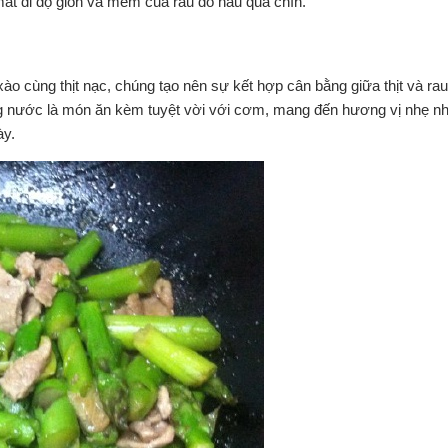
 mất đi độ giòn và mềm của rau do nấu quá chín.
ào cùng thịt nạc, chúng tạo nên sự kết hợp cân bằng giữa thịt và ra
g nước là món ăn kèm tuyệt vời với cơm, mang đến hương vị nhẹ n
ày.