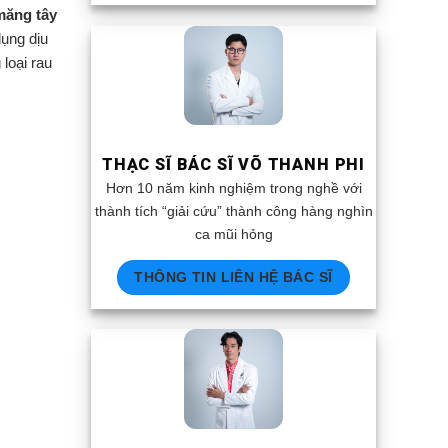
măng tây
ụng dịu
loại rau
THẠC SĨ BÁC SĨ VÕ THANH PHI
Hơn 10 năm kinh nghiệm trong nghề với
thành tích “giải cứu” thành công hàng nghìn
ca mũi hỏng
THÔNG TIN LIÊN HỆ BÁC SĨ