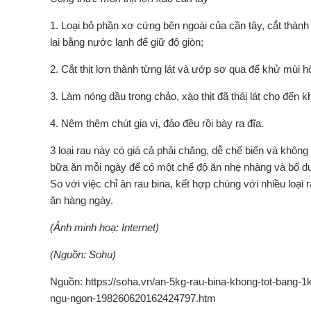
1. Loại bỏ phần xơ cứng bên ngoài của cần tây, cắt thàn
lại bằng nước lạnh để giữ độ giòn;
2. Cắt thịt lợn thành từng lát và ướp sơ qua để khử mùi h
3. Làm nóng dầu trong chảo, xào thịt đã thái lát cho đến k
4. Nêm thêm chút gia vị, đảo đều rồi bày ra đĩa.
3 loại rau này có giá cả phải chăng, dễ chế biến và không
bữa ăn mỗi ngày để có một chế độ ăn nhẹ nhàng và bổ dưỡ
So với việc chỉ ăn rau bina, kết hợp chúng với nhiều loạ
ăn hàng ngày.
(Ảnh minh hoạ: Internet)
(Nguồn: Sohu)
Nguồn: https://soha.vn/an-5kg-rau-bina-khong-tot-bang-1
ngu-ngon-198260620162424797.htm