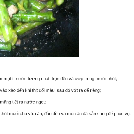
êm một ít nước tương nhạt, trộn đều và ướp trong mười phút;
vào xào đến khi thịt đổi màu, sau đó vớt ra để riêng;
măng tiết ra nước ngọt;
t chút muối cho vừa ăn, đảo đều và món ăn đã sẵn sàng để phục vụ.