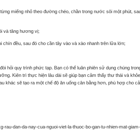
h từng miếng nhỏ theo đường chéo, chần trong nước sôi một phút, sa
ôi và tăng hương vị;
hi chín đều, sau đó cho cần tây vào và xào nhanh trên lửa lớn;
 đòi hỏi quy trình phức tạp. Bạn có thể luân phiên sử dụng chúng tron
ng. Kiên trì thực hiện lâu dài sẽ giúp bạn cảm thấy thư thái và khỏ
i rau khác sẽ tạo ra một chế độ ăn uống cân bằng hơn, phù hợp cho cả
kg-rau-dan-da-nay-cua-nguoi-viet-la-thuoc-bo-gan-tu-nhien-mat-gia