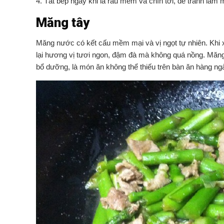
4. Tắt bếp ngay khi lá rau mềm và chín tới, để tránh làm
Măng tây
Măng nước có kết cấu mềm mại và vị ngọt tự nhiên. Khi x
lại hương vị tươi ngon, đậm đà mà không quá nồng. Măn
bổ dưỡng, là món ăn không thể thiếu trên bàn ăn hàng ng