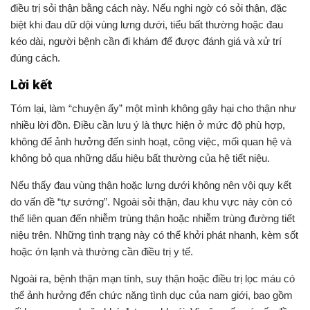
điều trị sỏi thận bằng cách này. Nếu nghi ngờ có sỏi thận, đặc
biệt khi đau dữ dội vùng lưng dưới, tiểu bất thường hoặc đau
kéo dài, người bệnh cần đi khám để được đánh giá và xử trí
đúng cách.
Lời kết
Tóm lại, làm “chuyện ấy” một mình không gây hại cho thận như
nhiều lời đồn. Điều cần lưu ý là thực hiện ở mức độ phù hợp,
không để ảnh hưởng đến sinh hoạt, công việc, mối quan hệ và
không bỏ qua những dấu hiệu bất thường của hệ tiết niệu.
Nếu thấy đau vùng thận hoặc lưng dưới không nên vội quy kết
do vấn đề “tự sướng”. Ngoài sỏi thận, đau khu vực này còn có
thể liên quan đến nhiễm trùng thận hoặc nhiễm trùng đường tiết
niệu trên. Những tình trạng này có thể khởi phát nhanh, kèm sốt
hoặc ớn lạnh và thường cần điều trị y tế.
Ngoài ra, bệnh thận mạn tính, suy thận hoặc điều trị lọc máu có
thể ảnh hưởng đến chức năng tình dục của nam giới, bao gồm