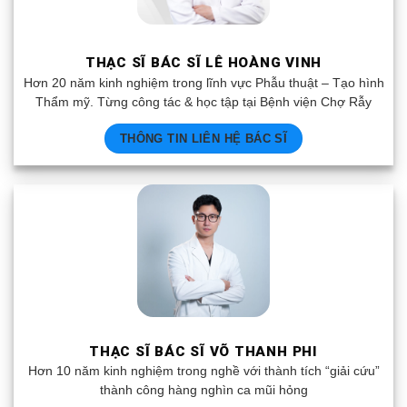
THẠC SĨ BÁC SĨ LÊ HOÀNG VINH
Hơn 20 năm kinh nghiệm trong lĩnh vực Phẫu thuật – Tạo hình
Thẩm mỹ. Từng công tác & học tập tại Bệnh viện Chợ Rẫy
THÔNG TIN LIÊN HỆ BÁC SĨ
THẠC SĨ BÁC SĨ VÕ THANH PHI
Hơn 10 năm kinh nghiệm trong nghề với thành tích “giải cứu”
thành công hàng nghìn ca mũi hỏng