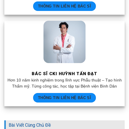
THÔNG TIN LIÊN HỆ BÁC SĨ
BÁC SĨ CKI HUỲNH TẤN ĐẠT
Hơn 10 năm kinh nghiệm trong lĩnh vực Phẫu thuật – Tạo hình
Thẩm mỹ. Từng công tác, học tập tại Bệnh viện Bình Dân
THÔNG TIN LIÊN HỆ BÁC SĨ
Bài Viết Cùng Chủ Đề