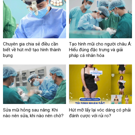
Chuyên gia chia sẻ điều cần
Tạo hình mũi cho người châu Á:
biết về hút mỡ tạo hình thành
Hiểu đúng đặc trưng và giải
bụng
pháp cá nhân hóa
Sửa mũi hỏng sau nâng: Khi
Hút mỡ lấy lại vóc dáng có phải
nào nên sửa, khi nào nên chờ?
đánh cược với rủi ro?