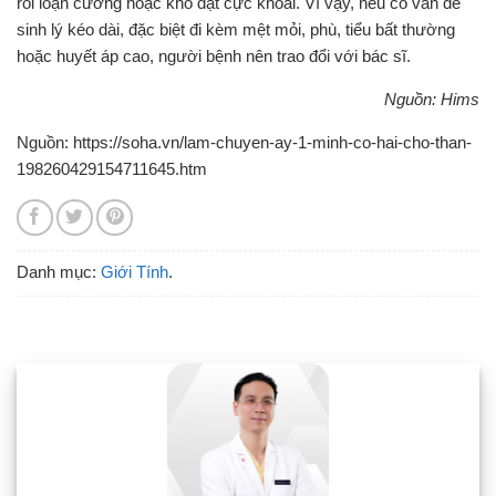
rối loạn cương hoặc khó đạt cực khoái. Vì vậy, nếu có vấn đề
sinh lý kéo dài, đặc biệt đi kèm mệt mỏi, phù, tiểu bất thường
hoặc huyết áp cao, người bệnh nên trao đổi với bác sĩ.
Nguồn: Hims
Nguồn: https://soha.vn/lam-chuyen-ay-1-minh-co-hai-cho-than-
198260429154711645.htm
Danh mục:
Giới Tính
.