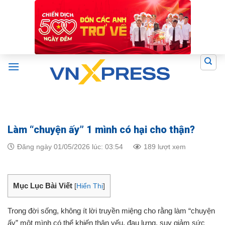
Skip
to
content
Làm “chuyện ấy” 1 mình có hại cho thận?
Đăng ngày 01/05/2026 lúc: 03:54
189 lượt xem
Mục Lục Bài Viết
[
Hiển Thị
]
Trong đời sống, không ít lời truyền miệng cho rằng làm “chuyện
ấy” một mình có thể khiến thận yếu, đau lưng, suy giảm sức