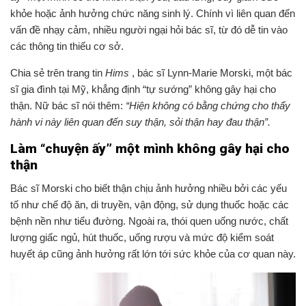
khỏe hoặc ảnh hưởng chức năng sinh lý. Chính vì liên quan đến
vấn đề nhạy cảm, nhiều người ngại hỏi bác sĩ, từ đó dễ tin vào
các thông tin thiếu cơ sở.
Chia sẻ trên trang tin
Hims
, bác sĩ Lynn-Marie Morski, một bác
sĩ gia đình tại Mỹ, khẳng định “tự sướng” không gây hại cho
thận. Nữ bác sĩ nói thêm:
“Hiện không có bằng chứng cho thấy
hành vi này liên quan đến suy thận, sỏi thận hay đau thận”.
Làm “chuyện ấy” một mình không gây hại cho
thận
Bác sĩ Morski cho biết thận chịu ảnh hưởng nhiều bởi các yếu
tố như chế độ ăn, di truyền, vận động, sử dụng thuốc hoặc các
bệnh nền như tiểu đường. Ngoài ra, thói quen uống nước, chất
lượng giấc ngủ, hút thuốc, uống rượu và mức độ kiểm soát
huyết áp cũng ảnh hưởng rất lớn tới sức khỏe của cơ quan này.