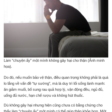
Làm “chuyện ấy” một mình không gây hại cho thận (Ảnh minh
họa).
Do đó, nếu muốn bảo vệ thận, điều quan trọng không phải là quá
lo lắng về vấn đề “tự sướng”, mà là duy trì lối sống lành mạnh:
ăn giảm muối, bổ sung rau quả hợp lý, vận động đều, ngủ đủ,
uống đủ nước, hạn chế rượu và không hút thuốc.
Dù không gây hại nhưng hiện cũng chưa có bằng chứng cho
thấy làm “chuyện ấy” một mình có thể giúp thận khỏe hơn. Một