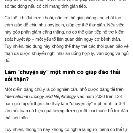
số tác động nếu có chỉ mang tính gián tiếp.
Cụ thể, khi đạt cực khoái, não có thể giải phóng các chất tạo
cảm giác dễ chịu như oxytocin, giúp cơ thể thư giãn. Nếu việc
này góp phần giảm căng thẳng, nó có thể gián tiếp hỗ trợ kiểm
soát huyết áp – một yếu tố liên quan đến nguy cơ bệnh thận.
Tuy nhiên, tác dụng này không thể thay thế các thói quen bảo vệ
thận đã được khuyến nghị như ăn uống hợp lý, vận động và ngủ
đủ.
Làm “chuyện ấy” một mình có giúp đào thải
sỏi thận?
Một điểm đáng chú ý là có nghiên cứu nhỏ được đăng tải trên
International Urology and Nephrology
vào năm 2020 trên 128
nam giới bị sỏi thận cho thấy làm “chuyện ấy” một mình từ 3-4
lần mỗi tuần có hiệu quả tương đương một loại thuốc hỗ trợ đào
thải sỏi thận.
Tuy nhiên, thông tin này không có nghĩa là người bệnh có thể tự