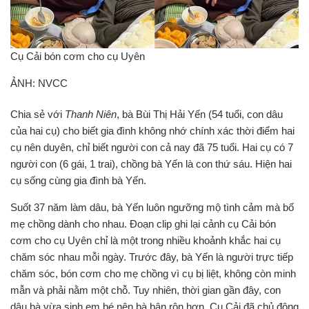
Cụ Cải bón cơm cho cụ Uyên
ẢNH: NVCC
Chia sẻ với
Thanh Niên
, bà Bùi Thị Hải Yến (54 tuổi, con dâu
của hai cụ) cho biết gia đình không nhớ chính xác thời điểm hai
cụ nên duyên, chỉ biết người con cả nay đã 75 tuổi. Hai cụ có 7
người con (6 gái, 1 trai), chồng bà Yến là con thứ sáu. Hiện hai
cụ sống cùng gia đình bà Yến.
Suốt 37 năm làm dâu, bà Yến luôn ngưỡng mộ tình cảm mà bố
mẹ chồng dành cho nhau. Đoạn clip ghi lại cảnh cụ Cải bón
cơm cho cụ Uyên chỉ là một trong nhiều khoảnh khắc hai cụ
chăm sóc nhau mỗi ngày. Trước đây, bà Yến là người trực tiếp
chăm sóc, bón cơm cho mẹ chồng vì cụ bị liệt, không còn minh
mẫn và phải nằm một chỗ. Tuy nhiên, thời gian gần đây, con
dâu bà vừa sinh em bé nên bà bận rộn hơn. Cụ Cải đã chủ động