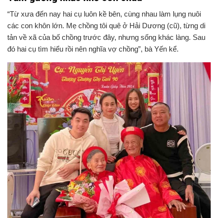
“Từ xưa đến nay hai cụ luôn kề bên, cùng nhau làm lụng nuôi
các con khôn lớn. Mẹ chồng tôi quê ở Hải Dương (cũ), từng di
tản về xã của bố chồng trước đây, nhưng sống khác làng. Sau
đó hai cụ tìm hiểu rồi nên nghĩa vợ chồng”, bà Yến kể.