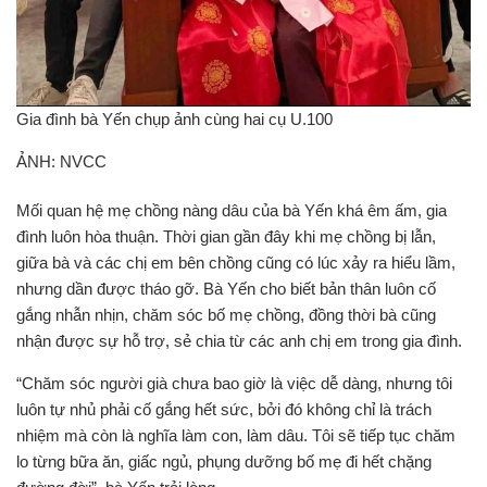
Gia đình bà Yến chụp ảnh cùng hai cụ U.100
ẢNH: NVCC
Mối quan hệ mẹ chồng nàng dâu của bà Yến khá êm ấm, gia
đình luôn hòa thuận. Thời gian gần đây khi mẹ chồng bị lẫn,
giữa bà và các chị em bên chồng cũng có lúc xảy ra hiểu lầm,
nhưng dần được tháo gỡ. Bà Yến cho biết bản thân luôn cố
gắng nhẫn nhịn, chăm sóc bố mẹ chồng, đồng thời bà cũng
nhận được sự hỗ trợ, sẻ chia từ các anh chị em trong gia đình.
“Chăm sóc người già chưa bao giờ là việc dễ dàng, nhưng tôi
luôn tự nhủ phải cố gắng hết sức, bởi đó không chỉ là trách
nhiệm mà còn là nghĩa làm con, làm dâu. Tôi sẽ tiếp tục chăm
lo từng bữa ăn, giấc ngủ, phụng dưỡng bố mẹ đi hết chặng