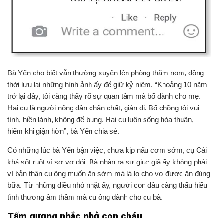
Bà Yến cho biết vẫn thường xuyên lên phòng thăm nom, đồng
thời lưu lại những hình ảnh ấy để giữ kỷ niệm. “Khoảng 10 năm
trở lại đây, tôi càng thấy rõ sự quan tâm mà bố dành cho mẹ.
Hai cụ là người nông dân chân chất, giản dị. Bố chồng tôi vui
tính, hiền lành, không để bụng. Hai cụ luôn sống hòa thuận,
hiếm khi giận hờn”, bà Yến chia sẻ.
Có những lúc bà Yến bận việc, chưa kịp nấu cơm sớm, cụ Cải
khá sốt ruột vì sợ vợ đói. Bà nhận ra sự giục giã ấy không phải
vì bản thân cụ ông muốn ăn sớm mà là lo cho vợ được ăn đúng
bữa. Từ những điều nhỏ nhặt ấy, người con dâu càng thấu hiểu
tình thương âm thầm mà cụ ông dành cho cụ bà.
Tấm gương nhắc nhở con cháu