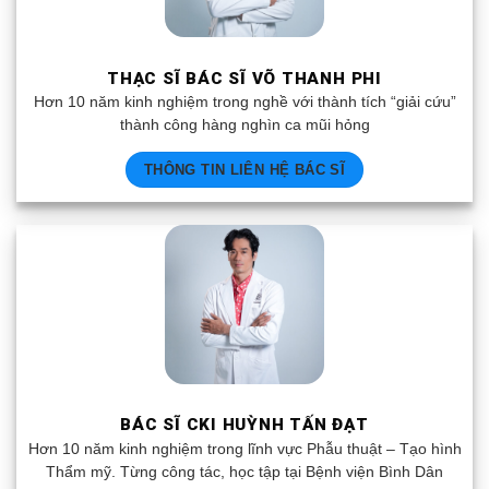
THẠC SĨ BÁC SĨ VÕ THANH PHI
Hơn 10 năm kinh nghiệm trong nghề với thành tích “giải cứu”
thành công hàng nghìn ca mũi hỏng
THÔNG TIN LIÊN HỆ BÁC SĨ
BÁC SĨ CKI HUỲNH TẤN ĐẠT
Hơn 10 năm kinh nghiệm trong lĩnh vực Phẫu thuật – Tạo hình
Thẩm mỹ. Từng công tác, học tập tại Bệnh viện Bình Dân