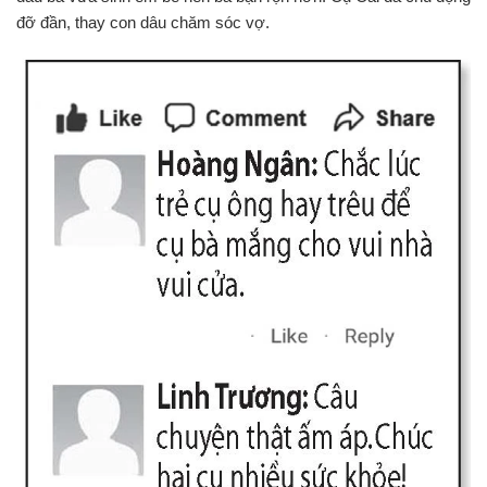
đỡ đần, thay con dâu chăm sóc vợ.