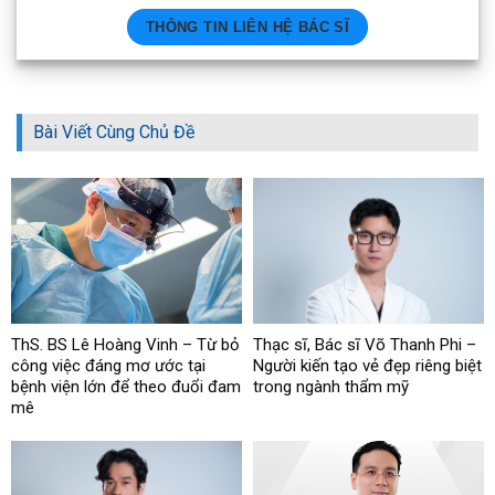
THÔNG TIN LIÊN HỆ BÁC SĨ
Bài Viết Cùng Chủ Đề
ThS. BS Lê Hoàng Vinh – Từ bỏ
Thạc sĩ, Bác sĩ Võ Thanh Phi –
công việc đáng mơ ước tại
Người kiến tạo vẻ đẹp riêng biệt
bệnh viện lớn để theo đuổi đam
trong ngành thẩm mỹ
mê