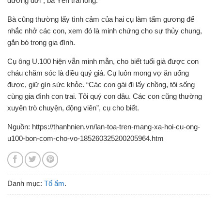
đường đời”, bà Yến trải lòng.
Bà cũng thường lấy tình cảm của hai cụ làm tấm gương để
nhắc nhở các con, xem đó là minh chứng cho sự thủy chung,
gắn bó trong gia đình.
Cụ ông U.100 hiện vẫn minh mẫn, cho biết tuổi già được con
cháu chăm sóc là điều quý giá. Cụ luôn mong vợ ăn uống
được, giữ gìn sức khỏe. “Các con gái đi lấy chồng, tôi sống
cùng gia đình con trai. Tôi quý con dâu. Các con cũng thường
xuyên trò chuyện, động viên”, cụ cho biết.
Nguồn: https://thanhnien.vn/lan-toa-tren-mang-xa-hoi-cu-ong-
u100-bon-com-cho-vo-185260325200205964.htm
Danh mục:
Tổ ấm
.