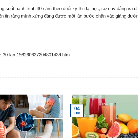
g suốt hành trình 30 năm theo đuổi kỳ thi đại học, sự cay đắng và đ
uôn tin rằng mình xứng đáng được một lần bước chân vào giảng đườn
-hoc-30-lan-198260627204801439.htm
04
Th8