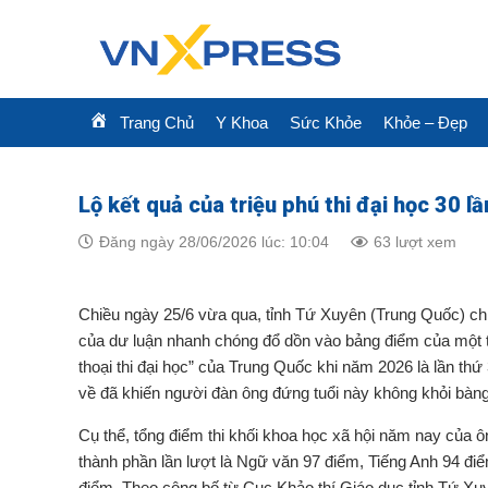
Skip
to
content
Trang Chủ
Y Khoa
Sức Khỏe
Khỏe – Đẹp
Lộ kết quả của triệu phú thi đại học 30 lầ
Đăng ngày 28/06/2026 lúc: 10:04
63 lượt xem
Chiều ngày 25/6 vừa qua, tỉnh Tứ Xuyên (Trung Quốc) ch
của dư luận nhanh chóng đổ dồn vào bảng điểm của một t
thoại thi đại học” của Trung Quốc khi năm 2026 là lần thứ 
về đã khiến người đàn ông đứng tuổi này không khỏi bàng
Cụ thể, tổng điểm thi khối khoa học xã hội năm nay của 
thành phần lần lượt là Ngữ văn 97 điểm, Tiếng Anh 94 điể
điểm. Theo công bố từ Cục Khảo thí Giáo dục tỉnh Tứ Xu