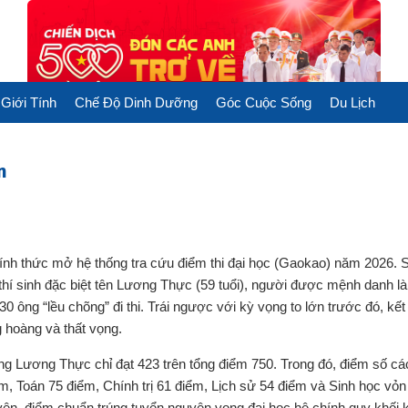
Giới Tính
Chế Độ Dinh Dưỡng
Góc Cuộc Sống
Du Lịch
n
ính thức mở hệ thống tra cứu điểm thi đại học (Gaokao) năm 2026. 
hí sinh đặc biệt tên Lương Thực (59 tuổi), người được mệnh danh là
30 ông “lều chõng” đi thi. Trái ngược với kỳ vọng to lớn trước đó, kế
 hoàng và thất vọng.
ông Lương Thực chỉ đạt 423 trên tổng điểm 750. Trong đó, điểm số c
m, Toán 75 điểm, Chính trị 61 điểm, Lịch sử 54 điểm và Sinh học vỏn
yên, điểm chuẩn trúng tuyển nguyện vọng đại học hệ chính quy khối 