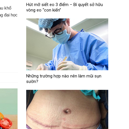
Hút mỡ siết eo 3 điểm – Bí quyết sở hữu
au khổ
vòng eo “con kiến”
g đại học
Những trường hợp nào nên làm mũi sụn
sườn?