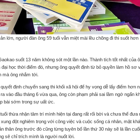
sản lớn, người đàn ông 59 tuổi vẫn miệt mài lều chõng đi thi suốt hơn
Gaokao suốt 13 năm không sót một lần nào. Thành tích tốt nhất của ô
ại học thời điểm đó, nhưng ông quyết định từ bỏ quyền làm hồ sơ 
n mà ông nhắm tới.
 quyết định chuyển sang thi khối xã hội để hy vọng dễ lấy điểm hơn 
 ra vào đầu tháng 6 vừa qua, ông còn phạm phải sai lầm ngớ ngẩn k
ộp bài sớm trong sự uất ức.
ổi thừa nhận tâm trí mình hiện tại đang rất rối bời và chưa thể đưa 
 sẽ xung đột nghiêm trọng với công việc và cuộc sống cá nhân, mặt kh
n thân ông trước đó cũng từng tuyên bố lần thứ 30 này sẽ là lần cuố
 sẽ chỉ trích mình là người nuốt lời.