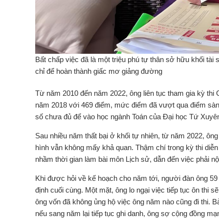
Bất chấp việc đã là một triệu phú tự thân sở hữu khối tài 
chỉ để hoàn thành giấc mơ giảng đường
Từ năm 2010 đến năm 2022, ông liên tục tham gia kỳ thi 
năm 2018 với 469 điểm, mức điểm đã vượt qua điểm sàn đ
số chưa đủ để vào học ngành Toán của Đại học Tứ Xuyê
Sau nhiều năm thất bại ở khối tự nhiên, từ năm 2022, ông
hình vẫn không mấy khả quan. Thậm chí trong kỳ thi diễn
nhầm thời gian làm bài môn Lịch sử, dẫn đến việc phải n
Khi được hỏi về kế hoạch cho năm tới, người đàn ông 59 tu
định cuối cùng. Một mặt, ông lo ngại việc tiếp tục ôn thi
ông vốn đã không ủng hộ việc ông năm nào cũng đi thi. Bả
nếu sang năm lại tiếp tục ghi danh, ông sợ cộng đồng mạng