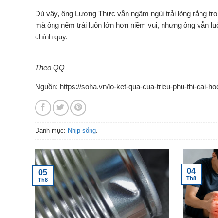
Dù vậy, ông Lương Thực vẫn ngậm ngùi trải lòng rằng tron
mà ông nếm trải luôn lớn hơn niềm vui, nhưng ông vẫn l
chính quy.
Theo QQ
Nguồn: https://soha.vn/lo-ket-qua-cua-trieu-phu-thi-dai
Danh mục:
Nhịp sống
.
04
05
Th8
Th8