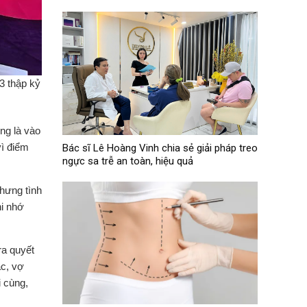
 3 thập kỷ
ng là vào
vì điểm
Bác sĩ Lê Hoàng Vinh chia sẻ giải pháp treo
ngực sa trễ an toàn, hiệu quả
nhưng tình
hi nhớ
ra quyết
ác, vợ
i cùng,