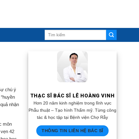
Sự chú ý
THẠC SĨ BÁC SĨ LÊ HOÀNG VINH
 “huyền
Hơn 20 năm kinh nghiệm trong lĩnh vực
t quả nhận
Phẫu thuật – Tạo hình Thẩm mỹ. Từng công
tác & học tập tại Bệnh viện Chợ Rẫy
ác môn
THÔNG TIN LIÊN HỆ BÁC SĨ
 vẹn 42
khoa học