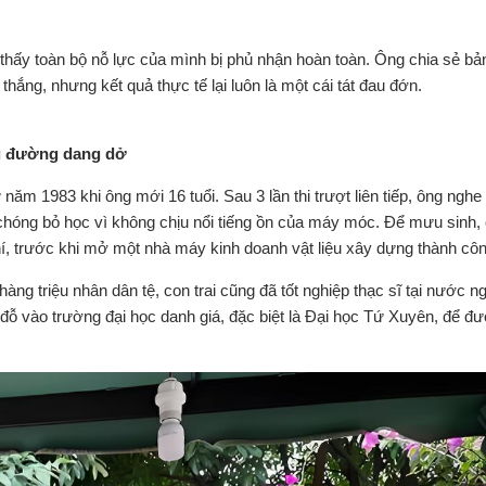
 thấy toàn bộ nỗ lực của mình bị phủ nhận hoàn toàn. Ông chia sẻ bả
hắng, nhưng kết quả thực tế lại luôn là một cái tát đau đớn.
ảng đường dang dở
ăm 1983 khi ông mới 16 tuổi. Sau 3 lần thi trượt liên tiếp, ông nghe 
hóng bỏ học vì không chịu nổi tiếng ồn của máy móc. Để mưu sinh,
khí, trước khi mở một nhà máy kinh doanh vật liệu xây dựng thành côn
hàng triệu nhân dân tệ, con trai cũng đã tốt nghiệp thạc sĩ tại nước n
ỗ vào trường đại học danh giá, đặc biệt là Đại học Tứ Xuyên, để đ